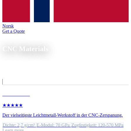
Norsk
Get a Quote
Materials
CNC
Materials
From aluminium to PEEK, all materials we CNC-machine. With
cutting data, alloys and design tips.
Metals
Aluminium
★★★★★
Der vielseitigste Leichtmetall-Werkstoff in der CNC-Zerspanung.
Dichte: 2,7 g/cm³
E-Modul: 70 GPa
Zugfestigkeit: 120-570 MPa
Learn more