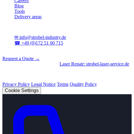
Careers
Blog
Tools
Delivery areas
Contact
✉
info@strobel-industry.de
☎
+49 (0)172 51 00 715
📍
Sierksdorf, Northern Germany
Request a Quote →
Divisions
|
CNC Machining
•
Laser Repair: strobel-laser-service.de
© 2026 Strobel Industry. All rights reserved.
Privacy Policy
Legal Notice
Terms
Quality Policy
Cookie Settings