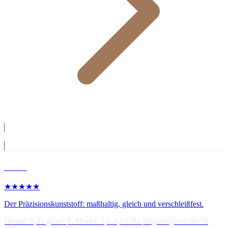
Plastics
POM
★★★★★
Der Präzisionskunststoff: maßhaltig, gleich und verschleißfest.
Dichte: 1,41 g/cm³
E-Modul: 2,6-3,2 GPa
Zugfestigkeit: 60-70