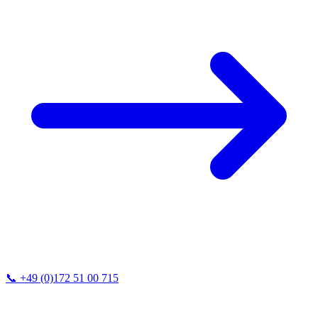
📞
+49 (0)172 51 00 715
We typically respond within 24 hours.