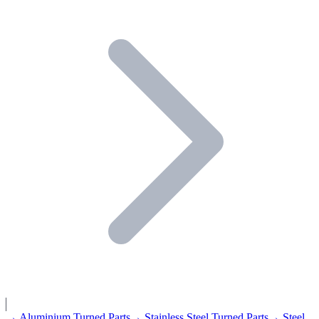
→ Aluminium Turned Parts
→ Stainless Steel Turned Parts
→ Steel