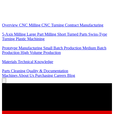
Core Services
Overview
CNC Milling
CNC Turning
Contract Manufacturing
Specializations
5-Axis Milling
Large Part Milling
Short Turned Parts
Swiss-Type
Turning
Plastic Machining
Production
Prototype Manufacturing
Small Batch Production
Medium Batch
Production
High Volume Production
Knowledge
Materials
Technical Knowledge
Service
Parts Cleaning
Quality & Documentation
Machines
About Us
Purchasing
Careers
Blog