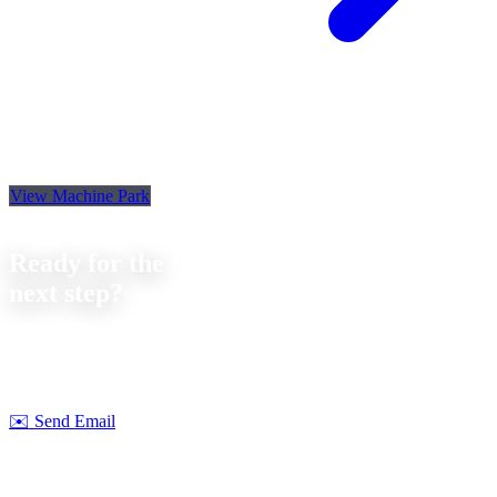
View Machine Park
Contact
Ready for the
next step?
Let's discuss your next project together. We offer
no-obligation
consultations on feasibility and cost.
Strobel Industry Team
✉️
Send Email