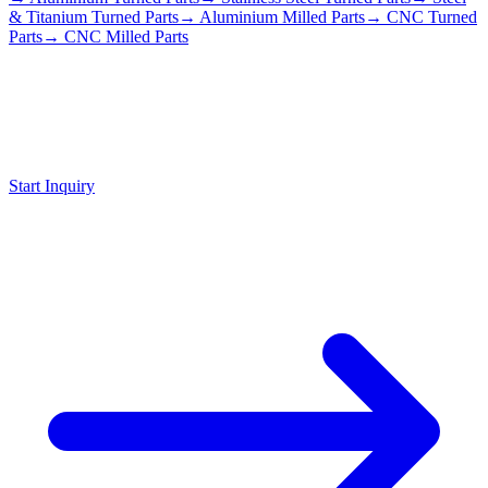
& Titanium Turned Parts
→ Aluminium Milled Parts
→ CNC Turned
Parts
→ CNC Milled Parts
Request
Material
Your desired material not listed? Contact us, we machine virtually all
machinable materials.
Start Inquiry