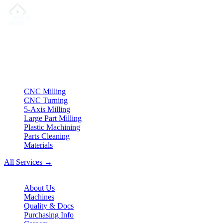
Your partner for
precision CNC contract manufacturing
, milling,
turning & Swiss-type turning from Northern Germany.
ISO compliant
•
Made in Germany
Services
CNC Milling
CNC Turning
5-Axis Milling
Large Part Milling
Plastic Machining
Parts Cleaning
Materials
All Services →
Company
About Us
Machines
Quality & Docs
Purchasing Info