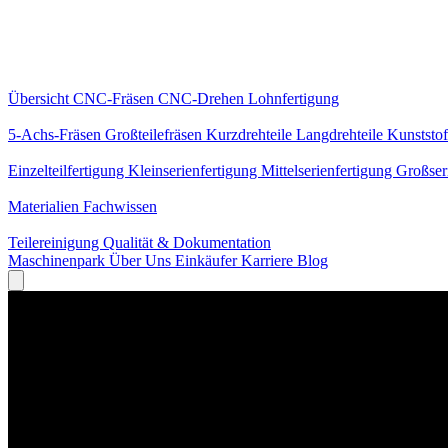
Kernleistungen
Übersicht
CNC-Fräsen
CNC-Drehen
Lohnfertigung
Spezialisierungen
5-Achs-Fräsen
Großteilefräsen
Kurzdrehteile
Langdrehteile
Kunststof
Fertigung
Einzelteilfertigung
Kleinserienfertigung
Mittelserienfertigung
Großser
Wissen
Materialien
Fachwissen
Service
Teilereinigung
Qualität & Dokumentation
Maschinenpark
Über Uns
Einkäufer
Karriere
Blog