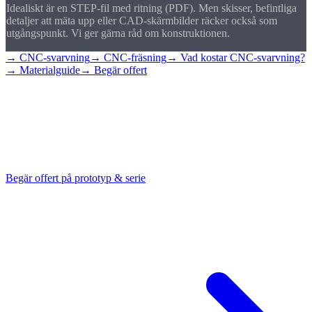
Idealiskt är en STEP-fil med ritning (PDF). Men skisser, befintliga
detaljer att mäta upp eller CAD-skärmbilder räcker också som
utgångspunkt. Vi ger gärna råd om konstruktionen.
→ CNC-svarvning
→ CNC-fräsning
→ Vad kostar CNC-svarvning?
→ Materialguide
→ Begär offert
Begär offert på
prototyp
Skicka din ritning eller STEP-fil, så bedömer vi
tillverkningsbarheten och följer dig från prototyp till
serietillverkning.
Begär offert på prototyp & serie