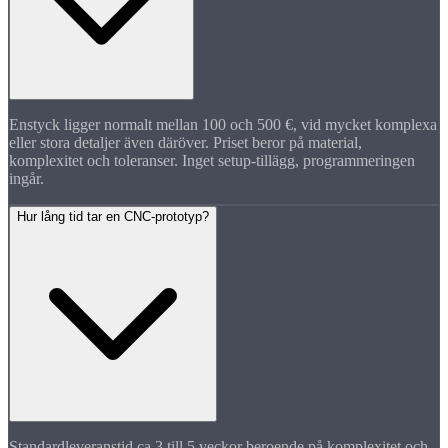
Enstyck ligger normalt mellan 100 och 500 €, vid mycket komplexa
eller stora detaljer även däröver. Priset beror på material,
komplexitet och toleranser. Inget setup-tillägg, programmeringen
ingår.
Hur lång tid tar en CNC-prototyp?
Standardleveranstid ca 3 till 5 veckor beroende på komplexitet och