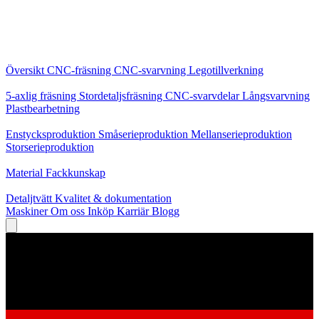
Kärntjänster
Översikt
CNC-fräsning
CNC-svarvning
Legotillverkning
Specialiseringar
5-axlig fräsning
Stordetaljsfräsning
CNC-svarvdelar
Långsvarvning
Plastbearbetning
Produktion
Enstycksproduktion
Småserieproduktion
Mellanserieproduktion
Storserieproduktion
Kunskap
Material
Fackkunskap
Service
Detaljtvätt
Kvalitet & dokumentation
Maskiner
Om oss
Inköp
Karriär
Blogg