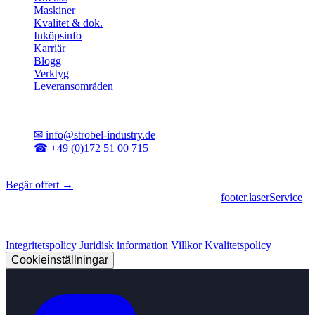
Maskiner
Kvalitet & dok.
Inköpsinfo
Karriär
Blogg
Verktyg
Leveransområden
Kontakt
✉
info@strobel-industry.de
☎
+49 (0)172 51 00 715
📍
Sierksdorf, norra Tyskland
Begär offert →
footer.geschaeftsbereiche
|
footer.cncFertigung
•
footer.laserService
© 2026 Strobel Industry. Alla rättigheter förbehållna.
Integritetspolicy
Juridisk information
Villkor
Kvalitetspolicy
Cookieinställningar