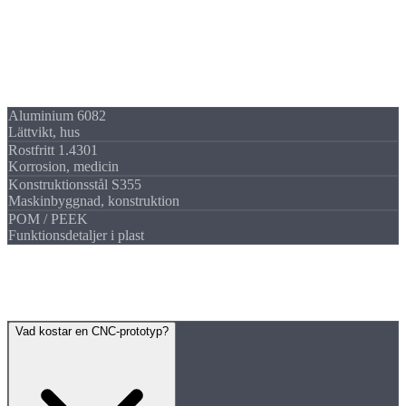
Material
Prototyper i
vilket material som helst
Alla material i lager för snabb tillgång:
Aluminium 6082
Lättvikt, hus
Rostfritt 1.4301
Korrosion, medicin
Konstruktionsstål S355
Maskinbyggnad, konstruktion
POM / PEEK
Funktionsdetaljer i plast
FAQ
Vanliga
frågor
Vad kostar en CNC-prototyp?