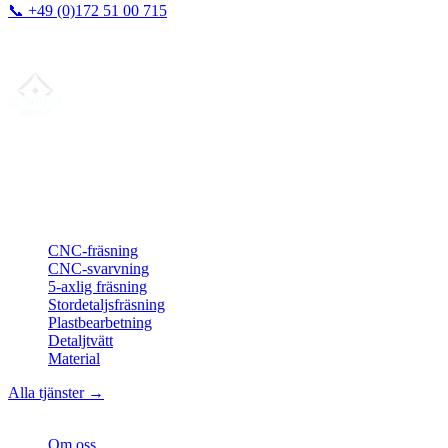
📞
+49 (0)172 51 00 715
Vi svarar vanligtvis inom 24 timmar.
Din partner för
precis CNC-legotillverkning
, fräsning, svarvning &
långsvarvning från norra Tyskland.
ISO-konform
•
Made in Germany
Tjänster
CNC-fräsning
CNC-svarvning
5-axlig fräsning
Stordetaljsfräsning
Plastbearbetning
Detaljtvätt
Material
Alla tjänster →
Företag
Om oss