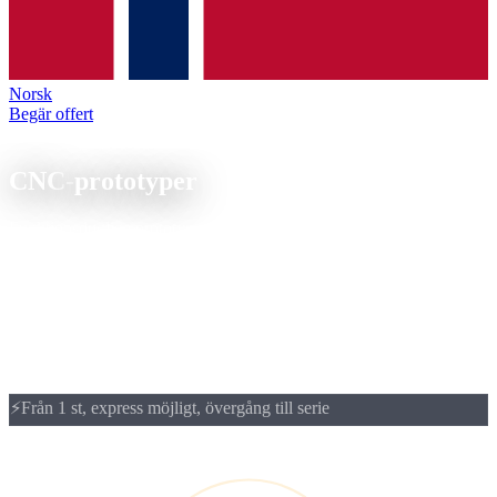
Norsk
Begär offert
Prototyping
CNC-
prototyper
Funktionsdugliga prototyper i slutmaterialet, CNC-frästa eller -
svarvade från 1 st. Från prototyp till serie: samma material, samma
maskin, samma kvalitet.
CNC-prototyper från 1 st: funktionsprototyper i originalmaterialet på
ca 3 till 5 veckor. Idealiskt för utvecklare som vill testa passningar,
ytor och materialegenskaper på en riktig detalj före
seriefrisläppningen.
⚡
Från 1 st, express möjligt, övergång till serie