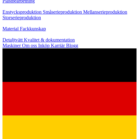
Plastbearbetning
Produktion
Enstycksproduktion
Småserieproduktion
Mellanserieproduktion
Storserieproduktion
Kunskap
Material
Fackkunskap
Service
Detaljtvätt
Kvalitet & dokumentation
Maskiner
Om oss
Inköp
Karriär
Blogg