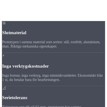
Fördelar
Varför CNC-
prototyper?
🎯
Slutmaterial
Prototypen i samma material som serien: stål, rostfritt, aluminium,
titan. Riktiga mekaniska egenskaper.
⚡
Inga verktygskostnader
Inga formar, inga verktyg, inga minimikvantiteter. Ekonomiskt från
1 st, du betalar bara för bearbetningen.
📐
Serietolerans
Toleranser upp till ±0,02 mm, prototypen har samma