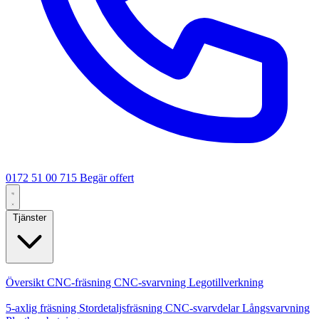
0172 51 00 715
Begär offert
Tjänster
Kärntjänster
Översikt
CNC-fräsning
CNC-svarvning
Legotillverkning
Specialiseringar
5-axlig fräsning
Stordetaljsfräsning
CNC-svarvdelar
Långsvarvning