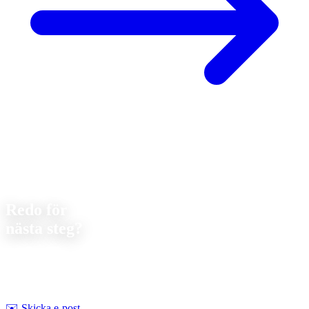
Kontakt
Redo för
nästa steg?
Låt oss diskutera ditt nästa projekt. Vi erbjuder
förutsättningslös
rådgivning om genomförbarhet och pris.
Strobel Industry Team
✉️
Skicka e-post