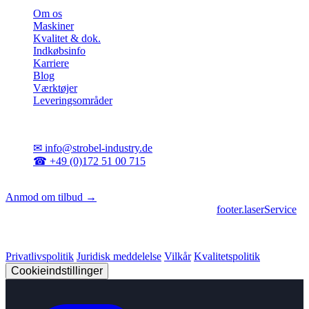
Om os
Maskiner
Kvalitet & dok.
Indkøbsinfo
Karriere
Blog
Værktøjer
Leveringsområder
Kontakt
✉
info@strobel-industry.de
☎
+49 (0)172 51 00 715
📍
Sierksdorf, Nordtyskland
Anmod om tilbud →
footer.geschaeftsbereiche
|
footer.cncFertigung
•
footer.laserService
© 2026 Strobel Industry. Alle rettigheder forbeholdes.
Privatlivspolitik
Juridisk meddelelse
Vilkår
Kvalitetspolitik
Cookieindstillinger