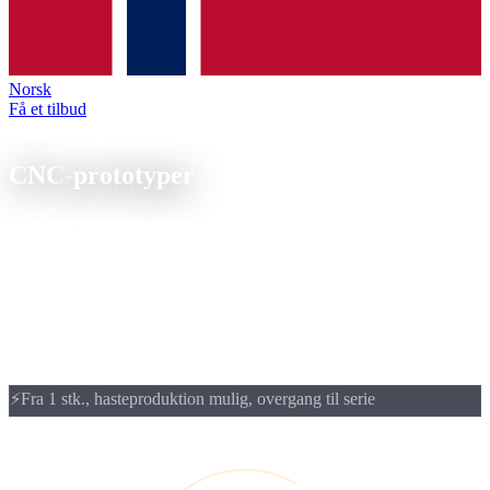
Norsk
Få et tilbud
Prototyping
CNC-
prototyper
Funktionsdygtige prototyper i slutmaterialet, CNC-fræset eller -
drejet fra 1 stk. Fra prototype til serie: samme materiale, samme
maskine, samme kvalitet.
CNC-prototyper fra 1 stk.: funktionsprototyper i originalmaterialet
på ca. 3 til 5 uger. Ideelt for udviklere, der vil teste pasninger,
overflader og materialeegenskaber på et rigtigt emne før
seriefrigivelsen.
⚡
Fra 1 stk., hasteproduktion mulig, overgang til serie