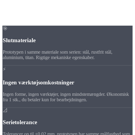
Fordele
Hvorfor CNC-
prototyper?
🎯
Slutmateriale
Prototypen i samme materiale som serien: stål, rustfrit stål,
aluminium, titan. Rigtige mekaniske egenskaber.
⚡
Ingen værktøjsomkostninger
Ingen forme, ingen værktøjer, ingen mindstemængder. Økonomisk
fra 1 stk., du betaler kun for bearbejdningen.
📐
Serietolerance
Tolerancer op til ±0,02 mm, prototypen har samme målfasthed som