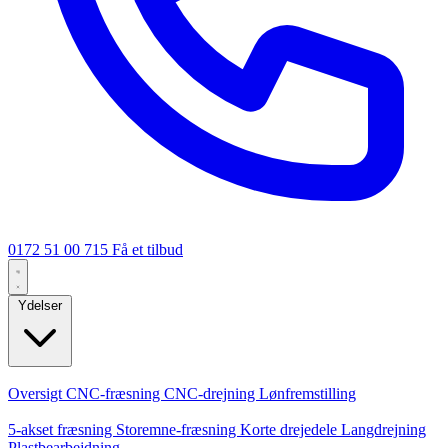
0172 51 00 715
Få et tilbud
Ydelser
Kerneydelser
Oversigt
CNC-fræsning
CNC-drejning
Lønfremstilling
Specialiseringer
5-akset fræsning
Storemne-fræsning
Korte drejedele
Langdrejning
Plastbearbejdning