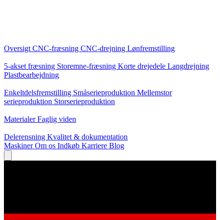
Kerneydelser
Oversigt
CNC-fræsning
CNC-drejning
Lønfremstilling
Specialiseringer
5-akset fræsning
Storemne-fræsning
Korte drejedele
Langdrejning
Plastbearbejdning
Produktion
Enkeltdelsfremstilling
Småserieproduktion
Mellemstor
serieproduktion
Storserieproduktion
Viden
Materialer
Faglig viden
Service
Delerensning
Kvalitet & dokumentation
Maskiner
Om os
Indkøb
Karriere
Blog