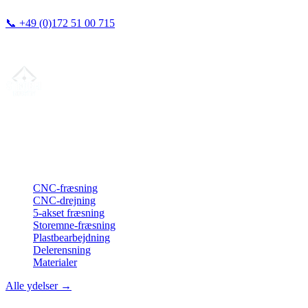
📞
+49 (0)172 51 00 715
Vi svarer typisk inden for 24 timer.
Din partner for
præcis CNC-lønfremstilling
, fræsning, drejning &
langdrejning fra Nordtyskland.
ISO-konform
•
Made in Germany
Ydelser
CNC-fræsning
CNC-drejning
5-akset fræsning
Storemne-fræsning
Plastbearbejdning
Delerensning
Materialer
Alle ydelser →
Virksomhed