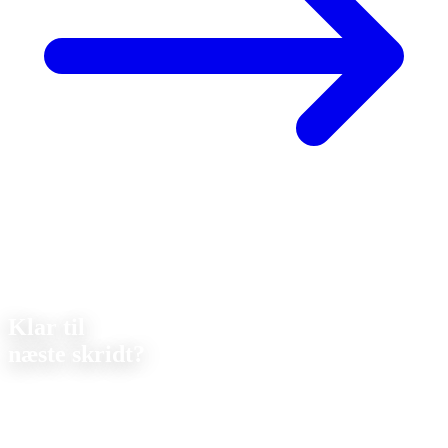
Kontakt
Klar til
næste skridt?
Lad os drøfte dit næste projekt sammen. Vi tilbyder
uforpligtende
rådgivning om gennemførlighed og pris.