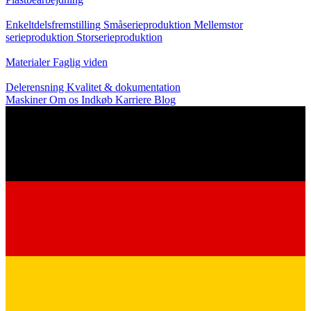
Produktion
Enkeltdelsfremstilling
Småserieproduktion
Mellemstor
serieproduktion
Storserieproduktion
Viden
Materialer
Faglig viden
Service
Delerensning
Kvalitet & dokumentation
Maskiner
Om os
Indkøb
Karriere
Blog