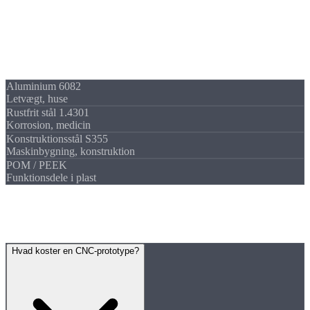
Materialer
Prototyper i
ethvert materiale
Alle materialer på lager for hurtig tilgængelighed:
Aluminium 6082
Letvægt, huse
Rustfrit stål 1.4301
Korrosion, medicin
Konstruktionsstål S355
Maskinbygning, konstruktion
POM / PEEK
Funktionsdele i plast
FAQ
Ofte stillede
spørgsmål
Hvad koster en CNC-prototype?