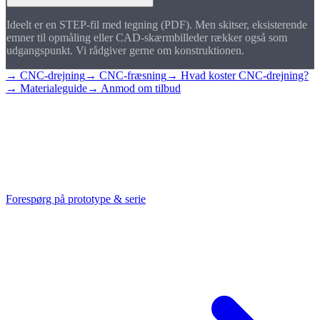
Ideelt er en STEP-fil med tegning (PDF). Men skitser, eksisterende
emner til opmåling eller CAD-skærmbilleder rækker også som
udgangspunkt. Vi rådgiver gerne om konstruktionen.
→ CNC-drejning
→ CNC-fræsning
→ Hvad koster CNC-drejning?
→ Materialeguide
→ Anmod om tilbud
Forespørg på
prototype
Send os din tegning eller STEP-fil, så vurderer vi
produktionsvenligheden og følger dig fra prototype til
serieproduktion.
Forespørg på prototype & serie