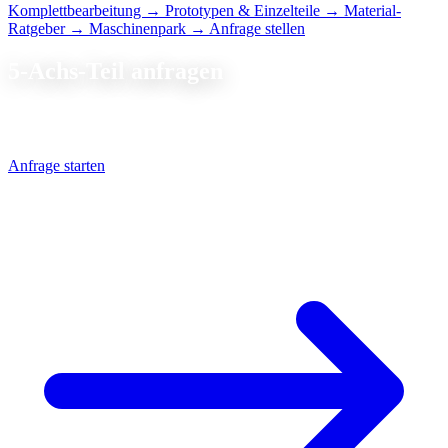
Komplettbearbeitung
→ Prototypen & Einzelteile
→ Material-
Ratgeber
→ Maschinenpark
→ Anfrage stellen
5-Achs-Teil
anfragen
Senden Sie Ihre 3D-Datei, wir prüfen die Aufspannstrategie und
kalkulieren innerhalb von 24 Stunden.
Anfrage starten