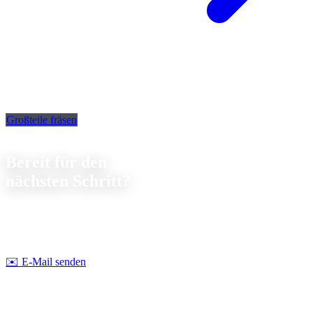
Großteile fräsen
Kontakt
Bereit für den
nächsten Schritt?
Lassen Sie uns gemeinsam über Ihr nächstes Projekt sprechen. Wir
beraten Sie
unverbindlich
zu Machbarkeit und Kosten.
Strobel Industry Team
✉️
E-Mail senden