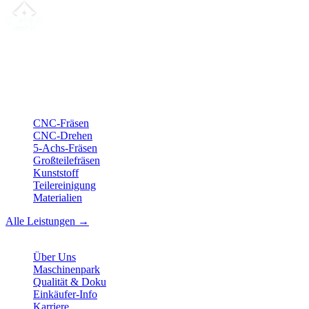
Ihr Partner für
präzise CNC-Lohnfertigung
, Fräsen, Drehen &
Langdrehen aus Sierksdorf.
ISO-konform
•
Made in Germany
Leistungen
CNC-Fräsen
CNC-Drehen
5-Achs-Fräsen
Großteilefräsen
Kunststoff
Teilereinigung
Materialien
Alle Leistungen →
Unternehmen
Über Uns
Maschinenpark
Qualität & Doku
Einkäufer-Info
Karriere