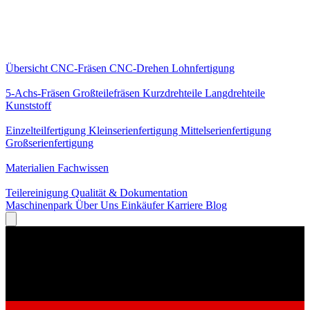
Kernleistungen
Übersicht
CNC-Fräsen
CNC-Drehen
Lohnfertigung
Spezialisierungen
5-Achs-Fräsen
Großteilefräsen
Kurzdrehteile
Langdrehteile
Kunststoff
Fertigung
Einzelteilfertigung
Kleinserienfertigung
Mittelserienfertigung
Großserienfertigung
Wissen
Materialien
Fachwissen
Service
Teilereinigung
Qualität & Dokumentation
Maschinenpark
Über Uns
Einkäufer
Karriere
Blog