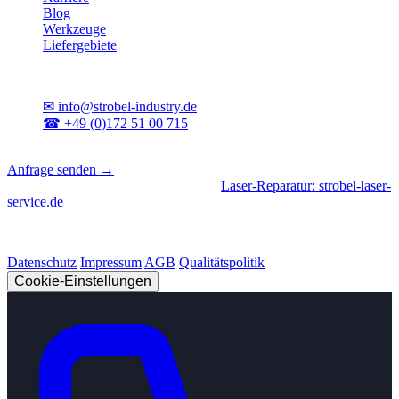
Blog
Werkzeuge
Liefergebiete
Kontakt
✉
info@strobel-industry.de
☎
+49 (0)172 51 00 715
📍
Sierksdorf, Schleswig-Holstein
Anfrage senden →
Geschäftsbereiche
|
CNC-Fertigung
•
Laser-Reparatur: strobel-laser-
service.de
© 2026 Strobel Industry. Alle Rechte vorbehalten.
Datenschutz
Impressum
AGB
Qualitätspolitik
Cookie-Einstellungen