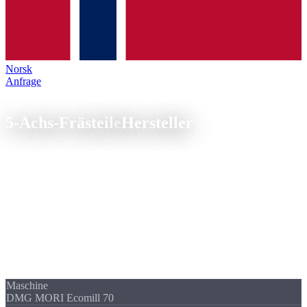
Norsk
Anfrage
5-Achs-Technologie
5-Achs-Frästeile
Hersteller
5-Achs-Frästeile fertigen lassen, in indexierter 3+2-Bearbeitung auf
der DMG MORI Ecomill 70. Fünf Seiten, Hinterschneidungen und
schräge Bohrbilder in einer Aufspannung.
Beim 5-Achs-Fräsen in 3+2-Technik schwenkt die Maschine die
beiden Rotationsachsen in eine feste Winkelposition und fräst dann
3-achsig. So bearbeiten wir fünf Seiten eines Bauteils in einer
Aufspannung, mit Verfahrwegen bis 700 mm und Toleranzklasse
IT6. Weniger Umspannvorgänge bedeuten weniger Lagefehler.
Angebot in 24 h.
Maschine
DMG MORI Ecomill 70