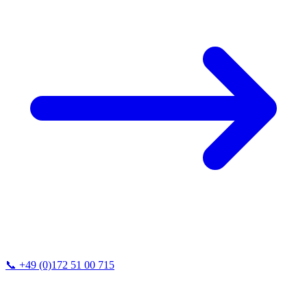
📞
+49 (0)172 51 00 715
Wir antworten in der Regel innerhalb von 24h.