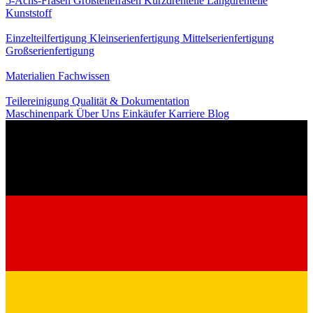
5-Achs-Fräsen
Großteilefräsen
Kurzdrehteile
Langdrehteile
Kunststoff
Fertigung
Einzelteilfertigung
Kleinserienfertigung
Mittelserienfertigung
Großserienfertigung
Wissen
Materialien
Fachwissen
Service
Teilereinigung
Qualität & Dokumentation
Maschinenpark
Über Uns
Einkäufer
Karriere
Blog