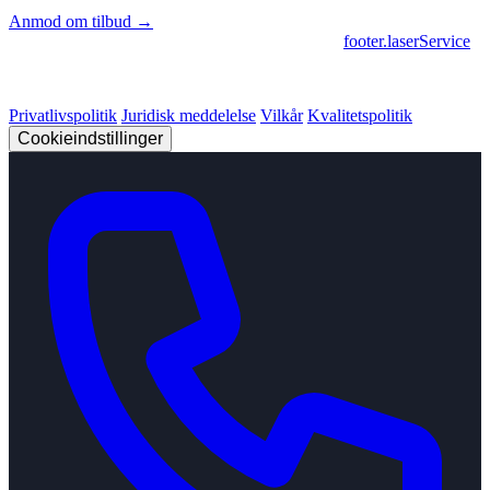
Anmod om tilbud →
footer.geschaeftsbereiche
|
footer.cncFertigung
•
footer.laserService
© 2026 Strobel Industry. Alle rettigheder forbeholdes.
Privatlivspolitik
Juridisk meddelelse
Vilkår
Kvalitetspolitik
Cookieindstillinger