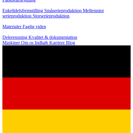
Produktion
Enkeltdelsfremstilling
Småserieproduktion
Mellemstor
serieproduktion
Storserieproduktion
Viden
Materialer
Faglig viden
Service
Delerensning
Kvalitet & dokumentation
Maskiner
Om os
Indkøb
Karriere
Blog