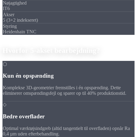
Nøjagtighed
IT6
Akser
5 (3+2 indekseret)
Styring
Heidenhain TNC
Fordele
Hvorfor
5-akset
bearbejdning?
⬡
Kun én opspænding
Komplekse 3D-geometrier fremstilles i én opspænding. Dette
eliminerer omspændingsfejl og sparer op til 40% produktionstid.
◇
Bedre overflader
Optimal værktøjsindgreb (altid tangentielt til overfladen) opnår Ra
0,4 µm uden efterbehandling.