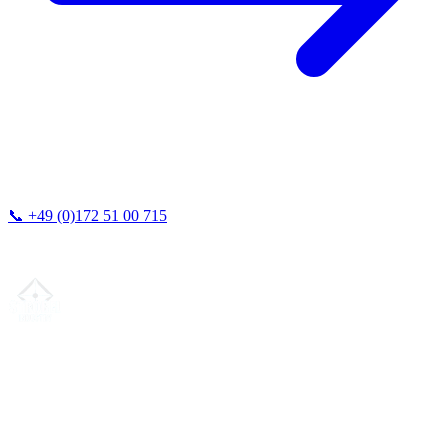
📞
+49 (0)172 51 00 715
Vi svarer typisk inden for 24 timer.
Din partner for
præcis CNC-lønfremstilling
, fræsning, drejning &
langdrejning fra Nordtyskland.
ISO-konform
•
Made in Germany
Ydelser