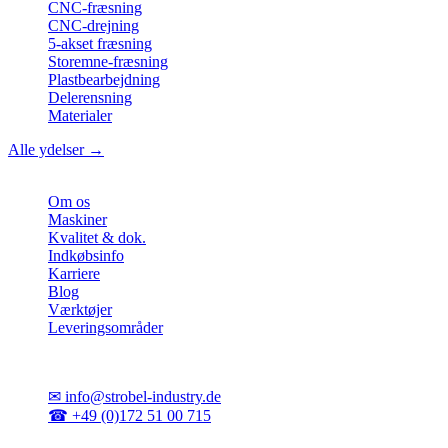
CNC-fræsning
CNC-drejning
5-akset fræsning
Storemne-fræsning
Plastbearbejdning
Delerensning
Materialer
Alle ydelser →
Virksomhed
Om os
Maskiner
Kvalitet & dok.
Indkøbsinfo
Karriere
Blog
Værktøjer
Leveringsområder
Kontakt
✉
info@strobel-industry.de
☎
+49 (0)172 51 00 715
📍
Sierksdorf, Nordtyskland