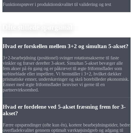
Funktionsprøver i produktionskvalitet til validering og test
FAQ
Ofte stillede
spørgsmål
Hvad er forskellen mellem 3+2 og simultan 5-akset?
3+2-bearbejdning (positionel) svinger rotationsakserne til faste
vinkler og fræser derefter 3-akset. Simultan 5-akset bevæger alle
fem akser på én gang og er påkrævet til ægte friformsflader som
turbineblade eller impellere. Vi fremstiller i 3+2, hvilket dækker
prismatiske emner, underskæringer og skrå borebilleder økonomisk.
Emner med ægte friformsflader henviser vi gerne til en
partnervirksomhed.
Hvad er fordelene ved 5-akset fræsning frem for 3-
akset?
Færre opspændinger (ofte kun én), kortere bearbejdningstider, bedre
overfladekvalitet gennem optimalt værktøjsindgreb og adgang til