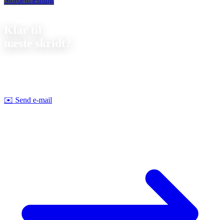
Stordelfræsning
Kontakt
Klar til
næste skridt?
Lad os drøfte dit næste projekt sammen. Vi tilbyder
uforpligtende
rådgivning om gennemførlighed og pris.
Strobel Industry Team
✉️
Send e-mail