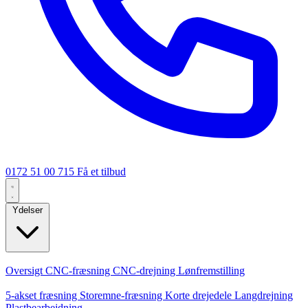
0172 51 00 715
Få et tilbud
Ydelser
Kerneydelser
Oversigt
CNC-fræsning
CNC-drejning
Lønfremstilling
Specialiseringer
5-akset fræsning
Storemne-fræsning
Korte drejedele
Langdrejning
Plastbearbejdning