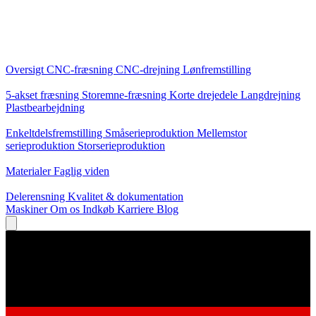
Kerneydelser
Oversigt
CNC-fræsning
CNC-drejning
Lønfremstilling
Specialiseringer
5-akset fræsning
Storemne-fræsning
Korte drejedele
Langdrejning
Plastbearbejdning
Produktion
Enkeltdelsfremstilling
Småserieproduktion
Mellemstor
serieproduktion
Storserieproduktion
Viden
Materialer
Faglig viden
Service
Delerensning
Kvalitet & dokumentation
Maskiner
Om os
Indkøb
Karriere
Blog