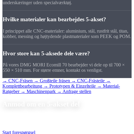
underskæringer uden specialværktøj.
Hvilke materialer kan bearbejdes 5-akset?
I princippet alle CNC-materialer: aluminium, stål, rustfrit stål, titan,
kobber, messing og højtydende plastmaterialer som PEEK og POM.
Hvor store kan 5-aksede dele være?
På vores DMG MORI Ecomill 70 bearbejder vi dele op til 700 ×
550 × 510 mm. For større emner, kontakt os venligst.
→ CNC-Fräsen
→ Großteile fräsen
→ CNC-Frästeile
→
Komplettbearbeitung
→ Prototypen & Einzelteile
→ Material-
Ratgeber
→ Maschinenpark
→ Anfrage stellen
Anmod om en
5-akset del
Send din 3D-fil, vi evaluerer 5-akset strategien og giver et tilbud
inden for 24 timer.
Start forespørgsel