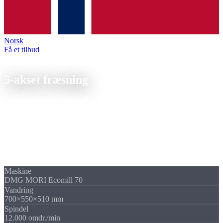
Norsk
Få et tilbud
5-akset teknologi
5-akset
fræsning
Indekseret 3+2 5-akset bearbejdning på DMG MORI Ecomill 70.
Fem sider, underskæringer og skrå borebilleder i én opspænding.
Ved 5-akset fræsning bevæger værktøj og bord sig samtidigt i 5
akser. Emnet forbliver i én opspænding, færre omspændingsfejl,
bedre nøjagtighed. Vi bearbejder komplekse friformsflader på DMG
MORI Ecomill 70 med vandringer op til 700 mm.
Maskine
DMG MORI Ecomill 70
Vandring
700×550×510 mm
Spindel
12.000 omdr./min