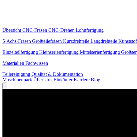
Kernleistungen
Übersicht
CNC-Fräsen
CNC-Drehen
Lohnfertigung
Spezialisierungen
5-Achs-Fräsen
Großteilefräsen
Kurzdrehteile
Langdrehteile
Kunststof
Fertigung
Einzelteilfertigung
Kleinserienfertigung
Mittelserienfertigung
Großser
Wissen
Materialien
Fachwissen
Service
Teilereinigung
Qualität & Dokumentation
Maschinenpark
Über Uns
Einkäufer
Karriere
Blog