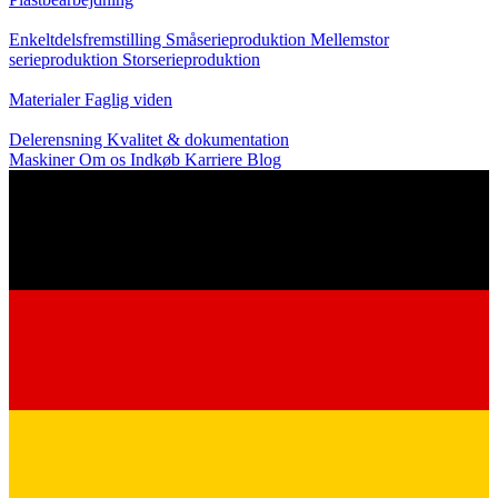
Produktion
Enkeltdelsfremstilling
Småserieproduktion
Mellemstor
serieproduktion
Storserieproduktion
Viden
Materialer
Faglig viden
Service
Delerensning
Kvalitet & dokumentation
Maskiner
Om os
Indkøb
Karriere
Blog