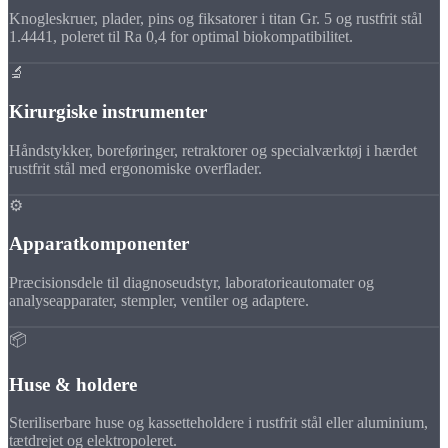
Knogleskruer, plader, pins og fiksatorer i titan Gr. 5 og rustfrit stål
1.4441, poleret til Ra 0,4 for optimal biokompatibilitet.
🔬
Kirurgiske instrumenter
Håndstykker, boreføringer, retraktorer og specialværktøj i hærdet
rustfrit stål med ergonomiske overflader.
⚙️
Apparatkomponenter
Præcisionsdele til diagnoseudstyr, laboratorieautomater og
analyseapparater, stempler, ventiler og adaptere.
📦
Huse & holdere
Steriliserbare huse og kassetteholdere i rustfrit stål eller aluminium,
tætdrejet og elektropoleret.