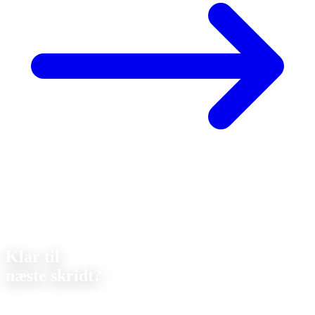
Kontakt
Klar til
næste skridt?
Lad os drøfte dit næste projekt sammen. Vi tilbyder
uforpligtende