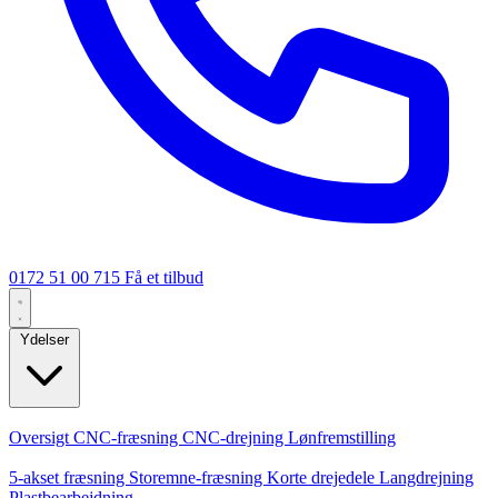
0172 51 00 715
Få et tilbud
Ydelser
Kerneydelser
Oversigt
CNC-fræsning
CNC-drejning
Lønfremstilling
Specialiseringer
5-akset fræsning
Storemne-fræsning
Korte drejedele
Langdrejning
Plastbearbejdning