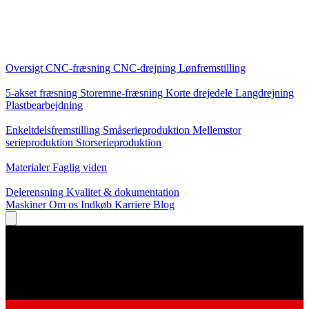
Kerneydelser
Oversigt
CNC-fræsning
CNC-drejning
Lønfremstilling
Specialiseringer
5-akset fræsning
Storemne-fræsning
Korte drejedele
Langdrejning
Plastbearbejdning
Produktion
Enkeltdelsfremstilling
Småserieproduktion
Mellemstor
serieproduktion
Storserieproduktion
Viden
Materialer
Faglig viden
Service
Delerensning
Kvalitet & dokumentation
Maskiner
Om os
Indkøb
Karriere
Blog