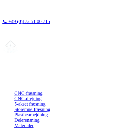
📞
+49 (0)172 51 00 715
Vi svarer typisk inden for 24 timer.
Din partner for
præcis CNC-lønfremstilling
, fræsning, drejning &
langdrejning fra Nordtyskland.
ISO-konform
•
Made in Germany
Ydelser
CNC-fræsning
CNC-drejning
5-akset fræsning
Storemne-fræsning
Plastbearbejdning
Delerensning
Materialer