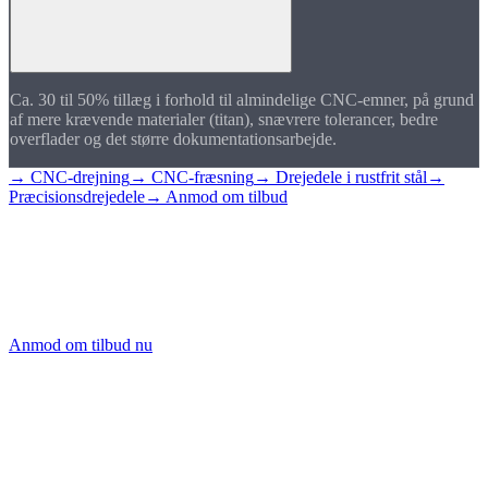
Ca. 30 til 50% tillæg i forhold til almindelige CNC-emner, på grund
af mere krævende materialer (titan), snævrere tolerancer, bedre
overflader og det større dokumentationsarbejde.
→ CNC-drejning
→ CNC-fræsning
→ Drejedele i rustfrit stål
→
Præcisionsdrejedele
→ Anmod om tilbud
Forespørg på
medicodele
Send os din tegning. Vi gennemgår materiale, tolerancer og
dokumentationskrav og leverer dit tilbud.
Anmod om tilbud nu