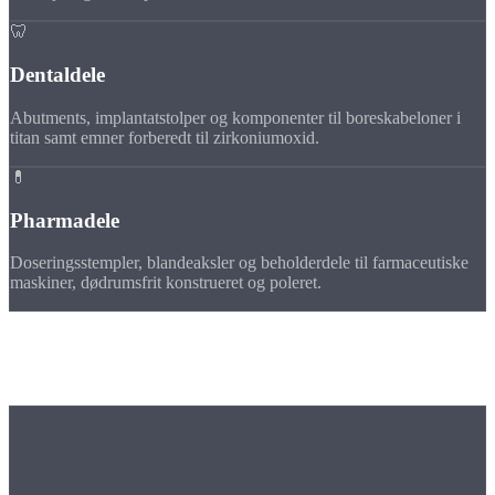
🦷
Dentaldele
Abutments, implantatstolper og komponenter til boreskabeloner i
titan samt emner forberedt til zirkoniumoxid.
💊
Pharmadele
Doseringsstempler, blandeaksler og beholderdele til farmaceutiske
maskiner, dødrumsfrit konstrueret og poleret.
Krav
Det gør medicoteknik
særlig