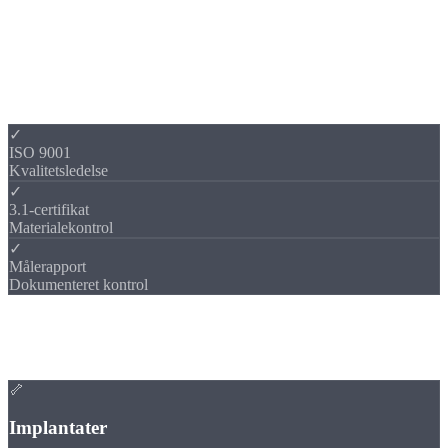
Dokumenteret
kvalitet
Medicoteknik kræver fuld sporbarhed. Vi leverer hvert emne med de
krævede dokumenter, fra materialecertifikat til målerapport.
✓
ISO 9001
Kvalitetsledelse
✓
3.1-certifikat
Materialekontrol
✓
Målerapport
Dokumenteret kontrol
Anvendelser
Typiske
anvendelsesområder
🦴
Implantater