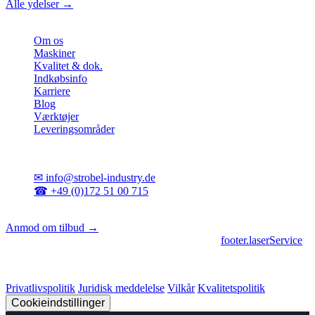
Alle ydelser →
Virksomhed
Om os
Maskiner
Kvalitet & dok.
Indkøbsinfo
Karriere
Blog
Værktøjer
Leveringsområder
Kontakt
✉
info@strobel-industry.de
☎
+49 (0)172 51 00 715
📍
Sierksdorf, Nordtyskland
Anmod om tilbud →
footer.geschaeftsbereiche
|
footer.cncFertigung
•
footer.laserService
© 2026 Strobel Industry. Alle rettigheder forbeholdes.
Privatlivspolitik
Juridisk meddelelse
Vilkår
Kvalitetspolitik
Cookieindstillinger