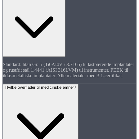
Standard: titan Gr. 5 (Ti6Al4V / 3.7165) til lastbærende implantater
og rustfrit stål 1.4441 (AISI 316LVM) til instrumenter. PEEK til
ikke-metalliske implantater. Alle materialer med 3.1-certifikat.
Hvilke overflader til medicinske emner?