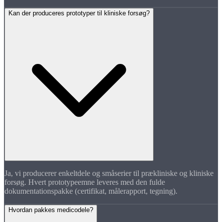
Kan der produceres prototyper til kliniske forsøg?
Ja, vi producerer enkeltdele og småserier til prækliniske og kliniske
forsøg. Hvert prototypeemne leveres med den fulde
dokumentationspakke (certifikat, målerapport, tegning).
Hvordan pakkes medicodele?