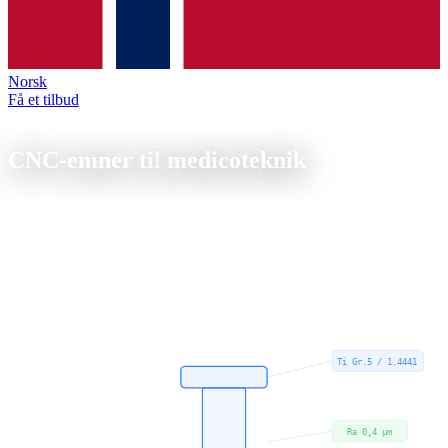
Norsk
Få et tilbud
Branche
CNC-emner til
medicoteknik
Implantater, kirurgiske instrumenter og huse i biokompatible
materialer, produceret med dokumenteret sporbarhed og højeste
overfladekvalitet.
CNC-emner til medicoteknik: titan, rustfrit stål 1.4404, PEEK og
biokompatible materialer efter ISO 13485. Sporbar produktion med
førsteprøverapport og materialecertifikat 3.1.
Ti Gr.5 / 1.4441
Ra 0,4 µm