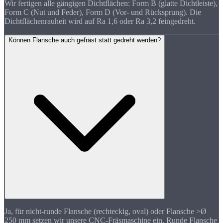
Wir fertigen alle gängigen Dichtflächen: Form B (glatte Dichtleiste),
Form C (Nut und Feder), Form D (Vor- und Rücksprung). Die
Dichtflächenrauheit wird auf Ra 1,6 oder Ra 3,2 feingedreht.
Können Flansche auch gefräst statt gedreht werden?
Ja, für nicht-runde Flansche (rechteckig, oval) oder Flansche >Ø
250 mm setzen wir unsere CNC-Fräsmaschine ein. Runde Flansche