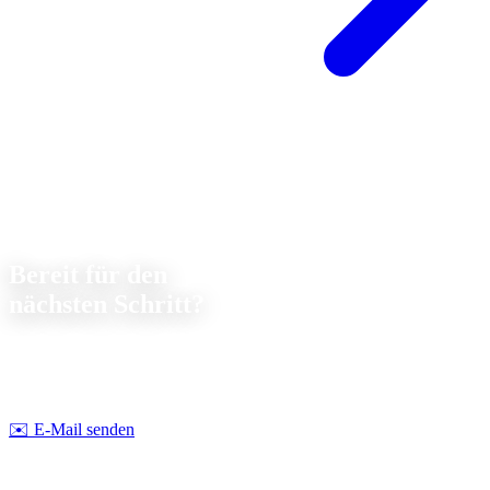
Kontakt
Bereit für den
nächsten Schritt?
Lassen Sie uns gemeinsam über Ihr nächstes Projekt sprechen. Wir
beraten Sie
unverbindlich
zu Machbarkeit und Kosten.
Strobel Industry Team
✉️
E-Mail senden