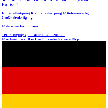
5-Achs-Fräsen
Großteilefräsen
Kurzdrehteile
Langdrehteile
Kunststoff
Fertigung
Einzelteilfertigung
Kleinserienfertigung
Mittelserienfertigung
Großserienfertigung
Wissen
Materialien
Fachwissen
Service
Teilereinigung
Qualität & Dokumentation
Maschinenpark
Über Uns
Einkäufer
Karriere
Blog