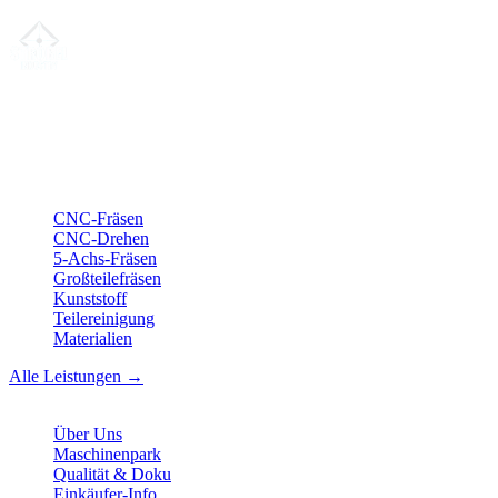
Ihr Partner für
präzise CNC-Lohnfertigung
, Fräsen, Drehen &
Langdrehen aus Sierksdorf.
ISO-konform
•
Made in Germany
Leistungen
CNC-Fräsen
CNC-Drehen
5-Achs-Fräsen
Großteilefräsen
Kunststoff
Teilereinigung
Materialien
Alle Leistungen →
Unternehmen
Über Uns
Maschinenpark
Qualität & Doku
Einkäufer-Info