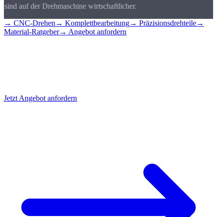
sind auf der Drehmaschine wirtschaftlicher.
→ CNC-Drehen
→ Komplettbearbeitung
→ Präzisionsdrehteile
→
Material-Ratgeber
→ Angebot anfordern
Flansch
anfragen
Senden Sie uns Ihre Zeichnung. Wir prüfen Lochkreis, Dichtfläche
und Material und liefern Ihr Angebot innerhalb von 24 Stunden.
Jetzt Angebot anfordern