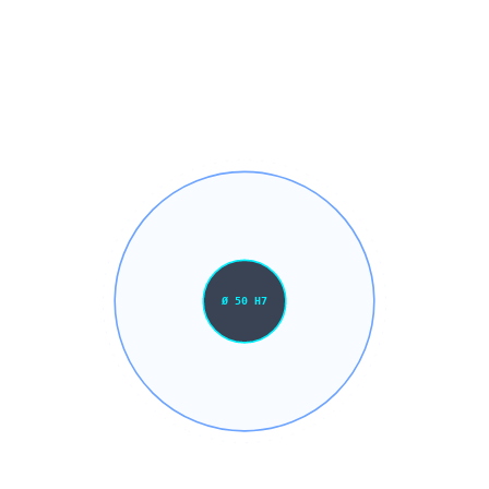
präzisionsgedreht mit exakten Lochkreisen, Passungsbohrungen und
Planflächen nach DIN EN 1092.
CNC-Flansche nach DIN, ANSI oder Kundenzeichnung: Drehen
und Fräsen in einer Aufspannung. Bohrbild, Dichtfläche und
Zentrierung in IT6-Qualität, ab Losgröße 1 bis zur Mittelserie.
Ø 50 H7