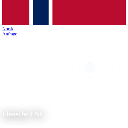
Norsk
Anfrage
Spezialisierung
Flansche
CNC
Vorschweißflansche, Blindflansche und Sonderflansche,