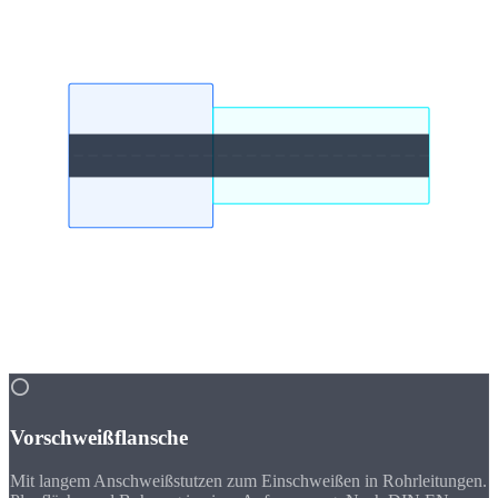
gerechter Oberflächengüte.
Flansch-Typen
Was wir
fertigen
⭕
Vorschweißflansche
Mit langem Anschweißstutzen zum Einschweißen in Rohrleitungen.