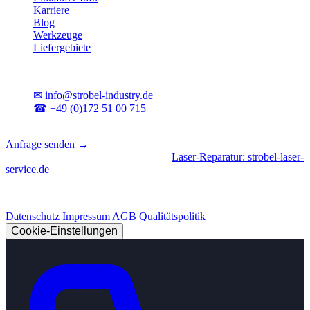
Karriere
Blog
Werkzeuge
Liefergebiete
Kontakt
✉
info@strobel-industry.de
☎
+49 (0)172 51 00 715
📍
Sierksdorf, Schleswig-Holstein
Anfrage senden →
Geschäftsbereiche
|
CNC-Fertigung
•
Laser-Reparatur: strobel-laser-
service.de
© 2026 Strobel Industry. Alle Rechte vorbehalten.
Datenschutz
Impressum
AGB
Qualitätspolitik
Cookie-Einstellungen