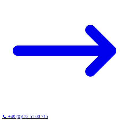
📞
+49 (0)172 51 00 715
Wir antworten in der Regel innerhalb von 24h.