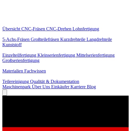
Kernleistungen
Übersicht
CNC-Fräsen
CNC-Drehen
Lohnfertigung
Spezialisierungen
5-Achs-Fräsen
Großteilefräsen
Kurzdrehteile
Langdrehteile
Kunststoff
Fertigung
Einzelteilfertigung
Kleinserienfertigung
Mittelserienfertigung
Großserienfertigung
Wissen
Materialien
Fachwissen
Service
Teilereinigung
Qualität & Dokumentation
Maschinenpark
Über Uns
Einkäufer
Karriere
Blog