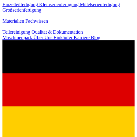
Einzelteilfertigung
Kleinserienfertigung
Mittelserienfertigung
Großserienfertigung
Wissen
Materialien
Fachwissen
Service
Teilereinigung
Qualität & Dokumentation
Maschinenpark
Über Uns
Einkäufer
Karriere
Blog