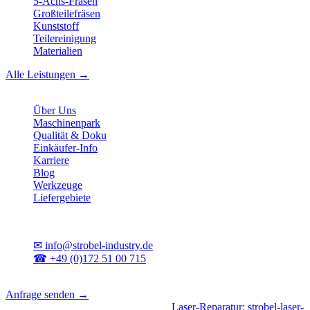
5-Achs-Fräsen
Großteilefräsen
Kunststoff
Teilereinigung
Materialien
Alle Leistungen →
Unternehmen
Über Uns
Maschinenpark
Qualität & Doku
Einkäufer-Info
Karriere
Blog
Werkzeuge
Liefergebiete
Kontakt
✉
info@strobel-industry.de
☎
+49 (0)172 51 00 715
📍
Sierksdorf, Schleswig-Holstein
Anfrage senden →
Geschäftsbereiche
|
CNC-Fertigung
•
Laser-Reparatur: strobel-laser-