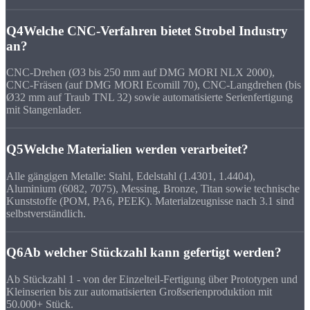
Q4
Welche CNC-Verfahren bietet Strobel Industry
an?
CNC-Drehen (Ø3 bis 250 mm auf DMG MORI NLX 2000),
CNC-Fräsen (auf DMG MORI Ecomill 70), CNC-Langdrehen (bis
Ø32 mm auf Traub TNL 32) sowie automatisierte Serienfertigung
mit Stangenlader.
Q5
Welche Materialien werden verarbeitet?
Alle gängigen Metalle: Stahl, Edelstahl (1.4301, 1.4404),
Aluminium (6082, 7075), Messing, Bronze, Titan sowie technische
Kunststoffe (POM, PA6, PEEK). Materialzeugnisse nach 3.1 sind
selbstverständlich.
Q6
Ab welcher Stückzahl kann gefertigt werden?
Ab Stückzahl 1 - von der Einzelteil-Fertigung über Prototypen und
Kleinserien bis zur automatisierten Großserienproduktion mit
50.000+ Stück.