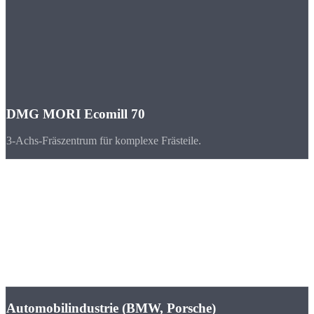
DMG MORI Ecomill 70
3-Achs-Fräszentrum für komplexe Frästeile.
Branchen
CNC-Teile für
Leipzig & Sachsen
Leipzig hat sich zum dynamischsten Wirtschaftsstandort
Ostdeutschlands entwickelt. BMW und Porsche produzieren hier,
DHL betreibt das europäische Drehkreuz.
Automobilindustrie (BMW, Porsche)