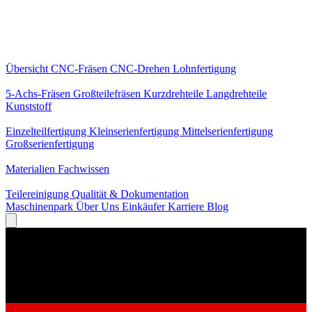
Kernleistungen
Übersicht
CNC-Fräsen
CNC-Drehen
Lohnfertigung
Spezialisierungen
5-Achs-Fräsen
Großteilefräsen
Kurzdrehteile
Langdrehteile
Kunststoff
Fertigung
Einzelteilfertigung
Kleinserienfertigung
Mittelserienfertigung
Großserienfertigung
Wissen
Materialien
Fachwissen
Service
Teilereinigung
Qualität & Dokumentation
Maschinenpark
Über Uns
Einkäufer
Karriere
Blog