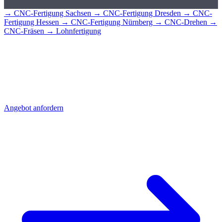
→ CNC-Fertigung Sachsen
→ CNC-Fertigung Dresden
→ CNC-
Fertigung Hessen
→ CNC-Fertigung Nürnberg
→ CNC-Drehen
→
CNC-Fräsen
→ Lohnfertigung
CNC-Teile für
Leipzig?
Senden Sie uns Ihre Zeichnung - Sie erhalten schnell ein detailliertes
Angebot mit Stückpreis und Lieferzeit. Direkt aus Sierksdorf,
geliefert nach Leipzig.
Angebot anfordern