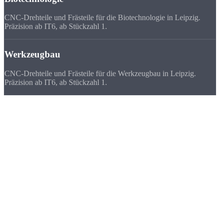
CNC-Drehteile und Frästeile für die Biotechnologie in Leipzig.
Präzision ab IT6, ab Stückzahl 1.
Werkzeugbau
CNC-Drehteile und Frästeile für die Werkzeugbau in Leipzig.
Präzision ab IT6, ab Stückzahl 1.
Deutschlandweit
zufriedene Kunden
Wir beliefern Unternehmen in ganz Deutschland - von Flensburg bis
München. Viele Kunden bevorzugen uns vor ihrem lokalen
Zulieferer, weil
Qualität, Lieferzeit, Kosten und die persönliche
Zusammenarbeit
stimmen.
★★★★★
„Als Start-up in Leipzig brauchten wir einen schnellen, günstigen
CNC-Fertiger ohne hohe Mindestmengen. Strobel war die Lösung.“
FAQ