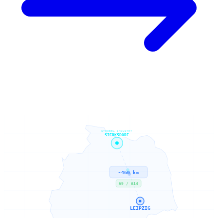
STROBEL INDUSTRY
SIERKSDORF
~460 km
A9 / A14
LEIPZIG