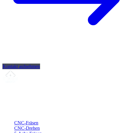
Kontakt aufnehmen
Ihr Partner für
präzise CNC-Lohnfertigung
, Fräsen, Drehen &
Langdrehen aus Sierksdorf.
ISO-konform
•
Made in Germany
Leistungen
CNC-Fräsen
CNC-Drehen