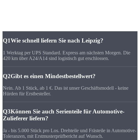
Häufige Fragen zu
CNC-Fertigung Leipzig
Q1
Wie schnell liefern Sie nach Leipzig?
1 Werktag per UPS Standard. Express am nächsten Morgen. Die
420 km über A24/A14 sind logistisch gut erschlossen.
Q2
Gibt es einen Mindestbestellwert?
Nein. Ab 1 Stück, ab 1 €. Das ist unser Geschäftsmodell - keine
Hürden für Erstbesteller.
Q3
Können Sie auch Serienteile für Automotive-
Zulieferer liefern?
Ja - bis 5.000 Stück pro Los. Drehteile und Frästeile in Automotive-
Toleranzen, mit Erstmusterprüfbericht auf Wunsch.