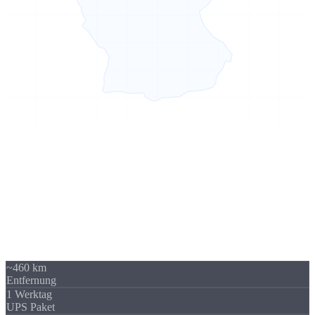
Sierksdorf → Leipzig
460 km -
kein Problem
Unser Standort in Sierksdorf (Schleswig-Holstein) liegt 460 km von
Leipzig entfernt - über A9 / A14 gut erreichbar. Trotzdem beliefern
wir regelmäßig Unternehmen in Leipzig und Sachsen. Die
Versandkosten sind überschaubar und fallen im Verhältnis zum
Auftragswert kaum ins Gewicht.
~460 km
Entfernung
1 Werktag
UPS Paket