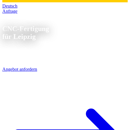
Deutsch
Anfrage
CNC Fertigung Leipzig
CNC-Fertigung
für Leipzig
Leipzig wächst - und mit der Stadt wächst die Industrie. BMW,
Porsche und zahlreiche Zulieferer sitzen in der Region. Unsere
CNC-Teile sind per UPS in 1 Werktag da.
Angebot anfordern