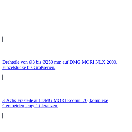
Versand direkt zu Ihnen nach Leipzig.
Leistungen
CNC-Leistungen für
Leipzig
CNC-Drehen
Drehteile von Ø3 bis Ø250 mm auf DMG MORI NLX 2000,
Einzelstücke bis Großserien.
CNC-Fräsen
3-Achs-Frästeile auf DMG MORI Ecomill 70, komplexe
Geometrien, enge Toleranzen.
CNC-Langdrehteile