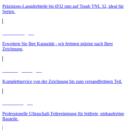
Präzisions-Langdrehteile bis Ø32 mm auf Traub TNL 32, ideal für
Serien.
Lohnfertigung
Erweitern Sie Ihre Kapazität - wir fertigen präzise nach Ihrer
Zeichnung.
Auftragsfertigung
Komplettservice von der Zeichnung bis zum versandfertigen Teil.
Teilereinigung
Professionelle Ultraschall-Teilereinigung für fettfreie, einbaufertige
Bauteile.