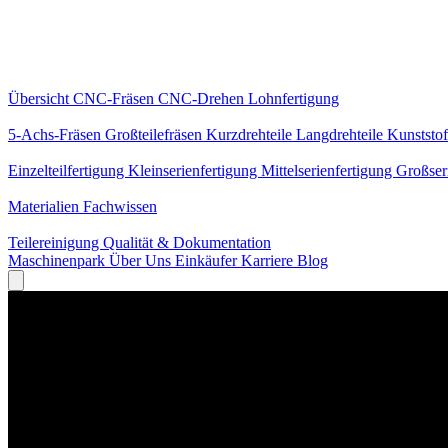
Kernleistungen
Übersicht
CNC-Fräsen
CNC-Drehen
Lohnfertigung
Spezialisierungen
5-Achs-Fräsen
Großteilefräsen
Kurzdrehteile
Langdrehteile
Kunststof
Fertigung
Einzelteilfertigung
Kleinserienfertigung
Mittelserienfertigung
Großser
Wissen
Materialien
Fachwissen
Service
Teilereinigung
Qualität & Dokumentation
Maschinenpark
Über Uns
Einkäufer
Karriere
Blog