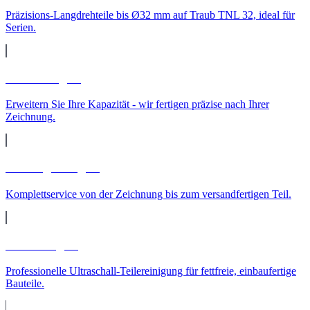
Präzisions-Langdrehteile bis Ø32 mm auf Traub TNL 32, ideal für
Serien.
Lohnfertigung
Erweitern Sie Ihre Kapazität - wir fertigen präzise nach Ihrer
Zeichnung.
Auftragsfertigung
Komplettservice von der Zeichnung bis zum versandfertigen Teil.
Teilereinigung
Professionelle Ultraschall-Teilereinigung für fettfreie, einbaufertige
Bauteile.