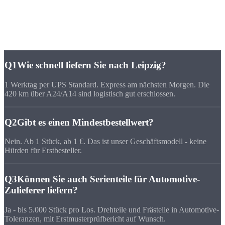
Häufige Fragen zu
CNC-Fertigung Leipzig
Q1
Wie schnell liefern Sie nach Leipzig?
1 Werktag per UPS Standard. Express am nächsten Morgen. Die
420 km über A24/A14 sind logistisch gut erschlossen.
Q2
Gibt es einen Mindestbestellwert?
Nein. Ab 1 Stück, ab 1 €. Das ist unser Geschäftsmodell - keine
Hürden für Erstbesteller.
Q3
Können Sie auch Serienteile für Automotive-
Zulieferer liefern?
Ja - bis 5.000 Stück pro Los. Drehteile und Frästeile in Automotive-
Toleranzen, mit Erstmusterprüfbericht auf Wunsch.