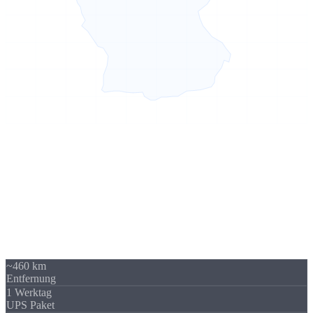
Sierksdorf → Leipzig
460 km -
kein Problem
Unser Standort in Sierksdorf (Schleswig-Holstein) liegt 460 km von
Leipzig entfernt - über A9 / A14 gut erreichbar. Trotzdem beliefern
wir regelmäßig Unternehmen in Leipzig und Sachsen. Die
Versandkosten sind überschaubar und fallen im Verhältnis zum
Auftragswert kaum ins Gewicht.
~460 km
Entfernung
1 Werktag
UPS Paket