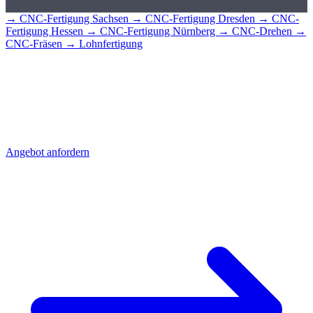
→ CNC-Fertigung Sachsen
→ CNC-Fertigung Dresden
→ CNC-
Fertigung Hessen
→ CNC-Fertigung Nürnberg
→ CNC-Drehen
→
CNC-Fräsen
→ Lohnfertigung
CNC-Teile für
Leipzig?
Senden Sie uns Ihre Zeichnung - Sie erhalten schnell ein detailliertes
Angebot mit Stückpreis und Lieferzeit. Direkt aus Sierksdorf,
geliefert nach Leipzig.
Angebot anfordern