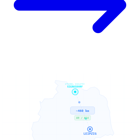
STROBEL INDUSTRY
SIERKSDORF
~460 km
A9 / A14
LEIPZIG