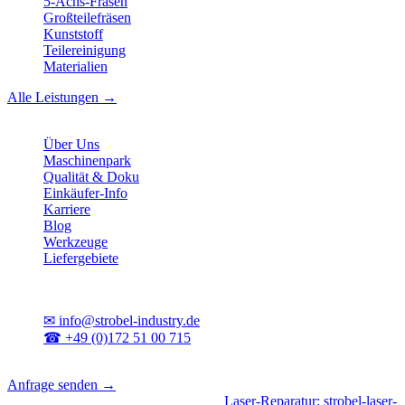
5-Achs-Fräsen
Großteilefräsen
Kunststoff
Teilereinigung
Materialien
Alle Leistungen →
Unternehmen
Über Uns
Maschinenpark
Qualität & Doku
Einkäufer-Info
Karriere
Blog
Werkzeuge
Liefergebiete
Kontakt
✉
info@strobel-industry.de
☎
+49 (0)172 51 00 715
📍
Sierksdorf, Schleswig-Holstein
Anfrage senden →
Geschäftsbereiche
|
CNC-Fertigung
•
Laser-Reparatur: strobel-laser-