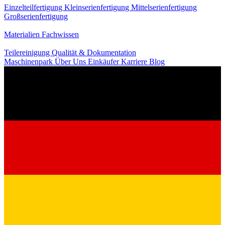
Einzelteilfertigung
Kleinserienfertigung
Mittelserienfertigung
Großserienfertigung
Wissen
Materialien
Fachwissen
Service
Teilereinigung
Qualität & Dokumentation
Maschinenpark
Über Uns
Einkäufer
Karriere
Blog