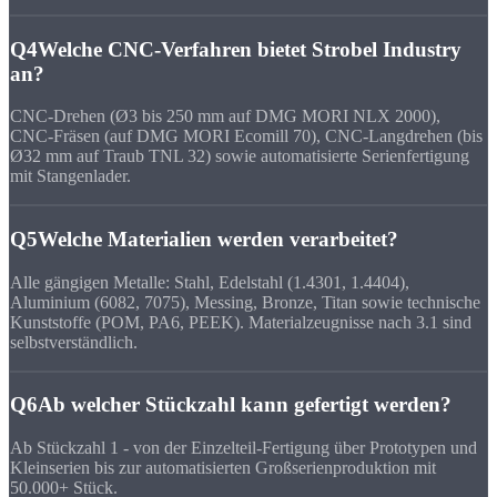
Q4
Welche CNC-Verfahren bietet Strobel Industry
an?
CNC-Drehen (Ø3 bis 250 mm auf DMG MORI NLX 2000),
CNC-Fräsen (auf DMG MORI Ecomill 70), CNC-Langdrehen (bis
Ø32 mm auf Traub TNL 32) sowie automatisierte Serienfertigung
mit Stangenlader.
Q5
Welche Materialien werden verarbeitet?
Alle gängigen Metalle: Stahl, Edelstahl (1.4301, 1.4404),
Aluminium (6082, 7075), Messing, Bronze, Titan sowie technische
Kunststoffe (POM, PA6, PEEK). Materialzeugnisse nach 3.1 sind
selbstverständlich.
Q6
Ab welcher Stückzahl kann gefertigt werden?
Ab Stückzahl 1 - von der Einzelteil-Fertigung über Prototypen und
Kleinserien bis zur automatisierten Großserienproduktion mit
50.000+ Stück.