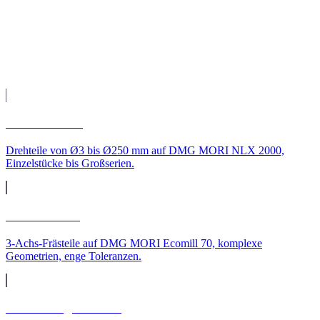
Versand direkt zu Ihnen nach Leipzig.
Leistungen
CNC-Leistungen für
Leipzig
CNC-Drehen
Drehteile von Ø3 bis Ø250 mm auf DMG MORI NLX 2000,
Einzelstücke bis Großserien.
CNC-Fräsen
3-Achs-Frästeile auf DMG MORI Ecomill 70, komplexe
Geometrien, enge Toleranzen.
CNC-Langdrehteile