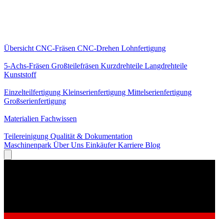
Kernleistungen
Übersicht
CNC-Fräsen
CNC-Drehen
Lohnfertigung
Spezialisierungen
5-Achs-Fräsen
Großteilefräsen
Kurzdrehteile
Langdrehteile
Kunststoff
Fertigung
Einzelteilfertigung
Kleinserienfertigung
Mittelserienfertigung
Großserienfertigung
Wissen
Materialien
Fachwissen
Service
Teilereinigung
Qualität & Dokumentation
Maschinenpark
Über Uns
Einkäufer
Karriere
Blog