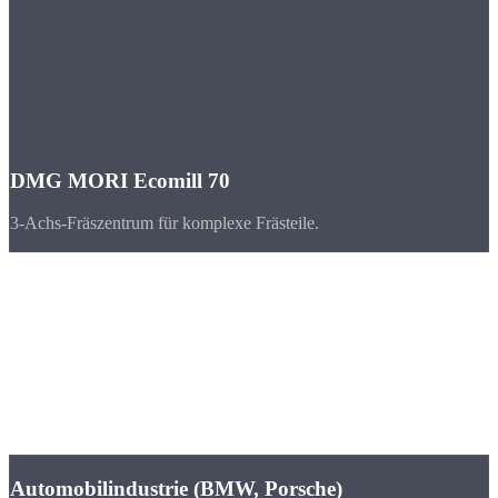
DMG MORI Ecomill 70
3-Achs-Fräszentrum für komplexe Frästeile.
Branchen
CNC-Teile für
Leipzig & Sachsen
Leipzig hat sich zum dynamischsten Wirtschaftsstandort
Ostdeutschlands entwickelt. BMW und Porsche produzieren hier,
DHL betreibt das europäische Drehkreuz.
Automobilindustrie (BMW, Porsche)