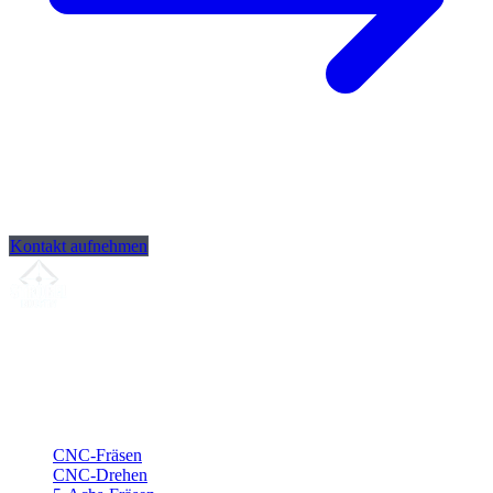
Kontakt aufnehmen
Ihr Partner für
präzise CNC-Lohnfertigung
, Fräsen, Drehen &
Langdrehen aus Sierksdorf.
ISO-konform
•
Made in Germany
Leistungen
CNC-Fräsen
CNC-Drehen