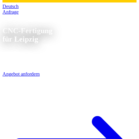
Deutsch
Anfrage
CNC Fertigung Leipzig
CNC-Fertigung
für Leipzig
Leipzig wächst - und mit der Stadt wächst die Industrie. BMW,
Porsche und zahlreiche Zulieferer sitzen in der Region. Unsere
CNC-Teile sind per UPS in 1 Werktag da.
Angebot anfordern