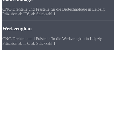
CNC-Drehteile und Frästeile für die Biotechnologie in Leipzig.
Präzision ab IT6, ab Stückzahl 1.
Werkzeugbau
CNC-Drehteile und Frästeile für die Werkzeugbau in Leipzig.
Präzision ab IT6, ab Stückzahl 1.
Deutschlandweit
zufriedene Kunden
Wir beliefern Unternehmen in ganz Deutschland - von Flensburg bis
München. Viele Kunden bevorzugen uns vor ihrem lokalen
Zulieferer, weil
Qualität, Lieferzeit, Kosten und die persönliche
Zusammenarbeit
stimmen.
★★★★★
„Als Start-up in Leipzig brauchten wir einen schnellen, günstigen
CNC-Fertiger ohne hohe Mindestmengen. Strobel war die Lösung.“
FAQ