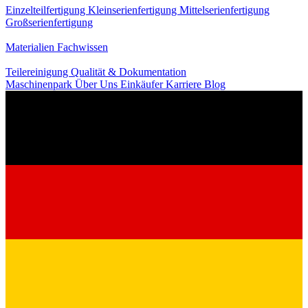
Einzelteilfertigung
Kleinserienfertigung
Mittelserienfertigung
Großserienfertigung
Wissen
Materialien
Fachwissen
Service
Teilereinigung
Qualität & Dokumentation
Maschinenpark
Über Uns
Einkäufer
Karriere
Blog