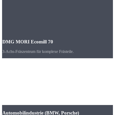
DMG MORI Ecomill 70
3-Achs-Fräszentrum für komplexe Frästeile.
Branchen
CNC-Teile für
Leipzig & Sachsen
Leipzig hat sich zum dynamischsten Wirtschaftsstandort
Ostdeutschlands entwickelt. BMW und Porsche produzieren hier,
DHL betreibt das europäische Drehkreuz.
Automobilindustrie (BMW, Porsche)