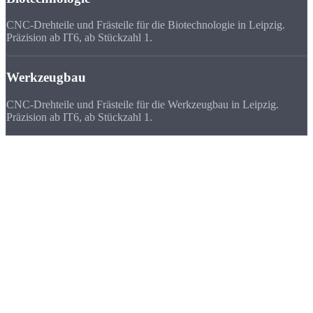
CNC-Drehteile und Frästeile für die Biotechnologie in Leipzig.
Präzision ab IT6, ab Stückzahl 1.
Werkzeugbau
CNC-Drehteile und Frästeile für die Werkzeugbau in Leipzig.
Präzision ab IT6, ab Stückzahl 1.
Deutschlandweit
zufriedene Kunden
Wir beliefern Unternehmen in ganz Deutschland - von Flensburg bis
München. Viele Kunden bevorzugen uns vor ihrem lokalen
Zulieferer, weil
Qualität, Lieferzeit, Kosten und die persönliche
Zusammenarbeit
stimmen.
★★★★★
„Als Start-up in Leipzig brauchten wir einen schnellen, günstigen
CNC-Fertiger ohne hohe Mindestmengen. Strobel war die Lösung.“
FAQ