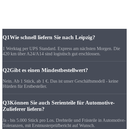
Häufige Fragen zu
CNC-Fertigung Leipzig
Q1
Wie schnell liefern Sie nach Leipzig?
1 Werktag per UPS Standard. Express am nächsten Morgen. Die
420 km über A24/A14 sind logistisch gut erschlossen.
Q2
Gibt es einen Mindestbestellwert?
Nein. Ab 1 Stück, ab 1 €. Das ist unser Geschäftsmodell - keine
Hürden für Erstbesteller.
Q3
Können Sie auch Serienteile für Automotive-
Zulieferer liefern?
Ja - bis 5.000 Stück pro Los. Drehteile und Frästeile in Automotive-
Toleranzen, mit Erstmusterprüfbericht auf Wunsch.