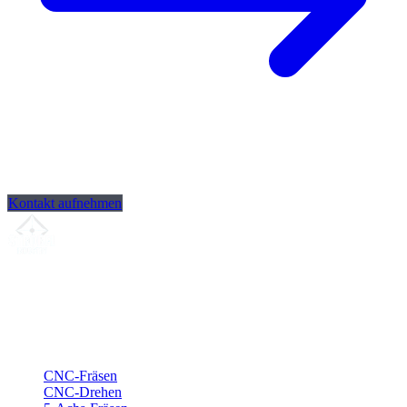
Kontakt aufnehmen
Ihr Partner für
präzise CNC-Lohnfertigung
, Fräsen, Drehen &
Langdrehen aus Sierksdorf.
ISO-konform
•
Made in Germany
Leistungen
CNC-Fräsen
CNC-Drehen