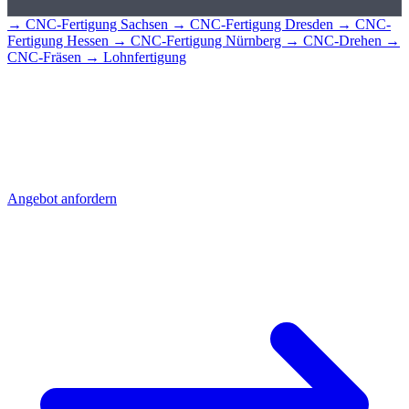
→ CNC-Fertigung Sachsen
→ CNC-Fertigung Dresden
→ CNC-
Fertigung Hessen
→ CNC-Fertigung Nürnberg
→ CNC-Drehen
→
CNC-Fräsen
→ Lohnfertigung
CNC-Teile für
Leipzig?
Senden Sie uns Ihre Zeichnung - Sie erhalten schnell ein detailliertes
Angebot mit Stückpreis und Lieferzeit. Direkt aus Sierksdorf,
geliefert nach Leipzig.
Angebot anfordern