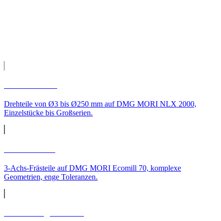
Versand direkt zu Ihnen nach Leipzig.
Leistungen
CNC-Leistungen für
Leipzig
CNC-Drehen
Drehteile von Ø3 bis Ø250 mm auf DMG MORI NLX 2000,
Einzelstücke bis Großserien.
CNC-Fräsen
3-Achs-Frästeile auf DMG MORI Ecomill 70, komplexe
Geometrien, enge Toleranzen.
CNC-Langdrehteile