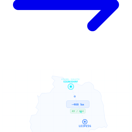
STROBEL INDUSTRY
SIERKSDORF
~460 km
A9 / A14
LEIPZIG