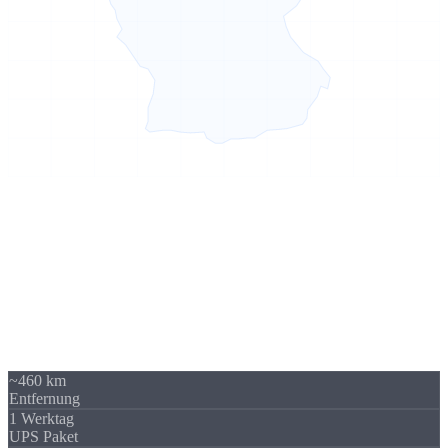
Sierksdorf → Leipzig
460 km -
kein Problem
Unser Standort in Sierksdorf (Schleswig-Holstein) liegt 460 km von
Leipzig entfernt - über A9 / A14 gut erreichbar. Trotzdem beliefern
wir regelmäßig Unternehmen in Leipzig und Sachsen. Die
Versandkosten sind überschaubar und fallen im Verhältnis zum
Auftragswert kaum ins Gewicht.
~460 km
Entfernung
1 Werktag
UPS Paket