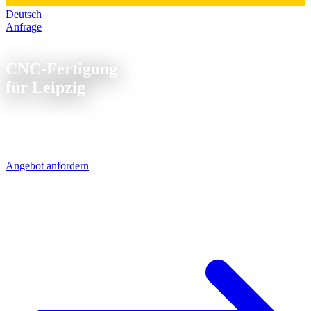
Deutsch
Anfrage
CNC Fertigung Leipzig
CNC-Fertigung
für Leipzig
Leipzig wächst - und mit der Stadt wächst die Industrie. BMW,
Porsche und zahlreiche Zulieferer sitzen in der Region. Unsere
CNC-Teile sind per UPS in 1 Werktag da.
Angebot anfordern