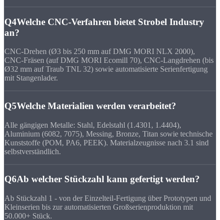
Q4
Welche CNC-Verfahren bietet Strobel Industry
an?
CNC-Drehen (Ø3 bis 250 mm auf DMG MORI NLX 2000),
CNC-Fräsen (auf DMG MORI Ecomill 70), CNC-Langdrehen (bis
Ø32 mm auf Traub TNL 32) sowie automatisierte Serienfertigung
mit Stangenlader.
Q5
Welche Materialien werden verarbeitet?
Alle gängigen Metalle: Stahl, Edelstahl (1.4301, 1.4404),
Aluminium (6082, 7075), Messing, Bronze, Titan sowie technische
Kunststoffe (POM, PA6, PEEK). Materialzeugnisse nach 3.1 sind
selbstverständlich.
Q6
Ab welcher Stückzahl kann gefertigt werden?
Ab Stückzahl 1 - von der Einzelteil-Fertigung über Prototypen und
Kleinserien bis zur automatisierten Großserienproduktion mit
50.000+ Stück.