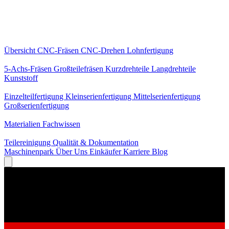
Kernleistungen
Übersicht
CNC-Fräsen
CNC-Drehen
Lohnfertigung
Spezialisierungen
5-Achs-Fräsen
Großteilefräsen
Kurzdrehteile
Langdrehteile
Kunststoff
Fertigung
Einzelteilfertigung
Kleinserienfertigung
Mittelserienfertigung
Großserienfertigung
Wissen
Materialien
Fachwissen
Service
Teilereinigung
Qualität & Dokumentation
Maschinenpark
Über Uns
Einkäufer
Karriere
Blog