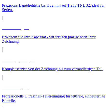
Präzisions-Langdrehteile bis Ø32 mm auf Traub TNL 32, ideal für
Serien.
Lohnfertigung
Erweitern Sie Ihre Kapazität - wir fertigen präzise nach Ihrer
Zeichnung.
Auftragsfertigung
Komplettservice von der Zeichnung bis zum versandfertigen Teil.
Teilereinigung
Professionelle Ultraschall-Teilereinigung für fettfreie, einbaufertige
Bauteile.