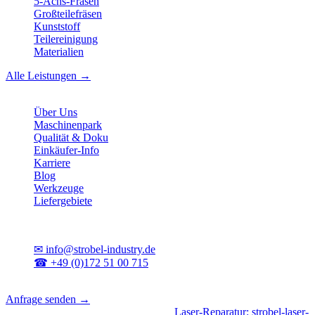
5-Achs-Fräsen
Großteilefräsen
Kunststoff
Teilereinigung
Materialien
Alle Leistungen →
Unternehmen
Über Uns
Maschinenpark
Qualität & Doku
Einkäufer-Info
Karriere
Blog
Werkzeuge
Liefergebiete
Kontakt
✉
info@strobel-industry.de
☎
+49 (0)172 51 00 715
📍
Sierksdorf, Schleswig-Holstein
Anfrage senden →
Geschäftsbereiche
|
CNC-Fertigung
•
Laser-Reparatur: strobel-laser-