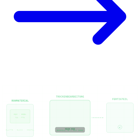
TROCKENBEARBEITUNG
FERTIGTEIL
ROHMATERIAL
POM · PEEK
PA6 · PTFE
✓
KEIN KSS
PLATTE · BLOCK · PROFIL
ECOMILL 70 | NLX 2000