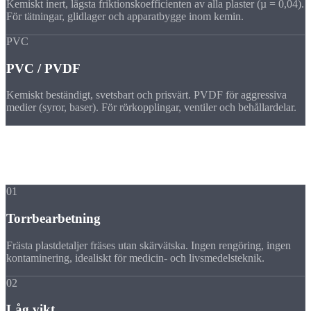
Kemiskt inert, lägsta friktionskoefficienten av alla plaster (µ = 0,04).
För tätningar, glidlager och apparatbygge inom kemin.
PVC
PVC / PVDF
Kemiskt beständigt, svetsbart och prisvärt. PVDF för aggressiva
medier (syror, baser). För rörkopplingar, ventiler och behållardelar.
Fördelar
Fördelar med
frästa plastdetaljer
01
Torrbearbetning
Frästa plastdetaljer fräses utan skärvätska. Ingen rengöring, ingen
kontaminering, idealiskt för medicin- och livsmedelsteknik.
02
Låg vikt