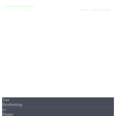
STEP · DXF · PDF · 3D-MODELL
GRATFREI · KONTAMINATIONSFREI
Material
Varför frästa plastdetaljer
från
tillverkaren?
Låt oss tillverka dina frästa plastdetaljer: låg vikt, kemisk
beständighet och elektrisk isolering gör tekniska plaster oumbärliga i
många branscher. Som din tillverkare fräser vi plastdetaljer torrt,
utan skärvätska och utan kontaminering.
I vår DMG Mori Ecomill 70 (arbetsområde 700 × 560 × 510 mm)
tillverkar vi frästa plastdetaljer enligt STEP-fil, DXF-ritning eller
PDF. Vassa enskärsfräsar och anpassade matningar förhindrar
uppsmältning och gradbildning.
Torr
Bearbetning
6+
Plaster