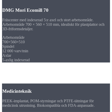
DMG Mori Ecomill 70
Fräscenter med indexerad 5:e axel och stort arbetsområde.
Arbetsområde 700 × 560 × 510 mm, idealiskt för plastplattor och
3D-friformsdetaljer.
Arbetsområde
700×560×510
Spindel
12 000 varv/min
Axlar
5-axlig indexerad
Branscher
Frästa plastdetaljer för
din bransch
Medicinteknik
PEEK-implantat, POM-styrningar och PTFE-tätningar för
medicinsk utrustning. Biokompatibla och FDA-anpassade.