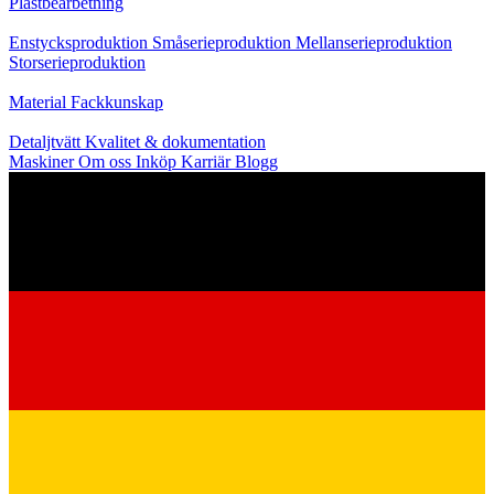
Plastbearbetning
Produktion
Enstycksproduktion
Småserieproduktion
Mellanserieproduktion
Storserieproduktion
Kunskap
Material
Fackkunskap
Service
Detaljtvätt
Kvalitet & dokumentation
Maskiner
Om oss
Inköp
Karriär
Blogg