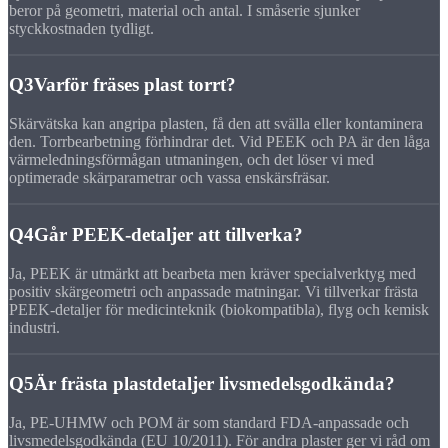
beror på geometri, material och antal. I småserie sjunker
styckkostnaden tydligt.
Q3
Varför fräses plast torrt?
Skärvätska kan angripa plasten, få den att svälla eller kontaminera
den. Torrbearbetning förhindrar det. Vid PEEK och PA är den låga
värmeledningsförmågan utmaningen, och det löser vi med
optimerade skärparametrar och vassa enskärsfräsar.
Q4
Går PEEK-detaljer att tillverka?
Ja, PEEK är utmärkt att bearbeta men kräver specialverktyg med
positiv skärgeometri och anpassade matningar. Vi tillverkar frästa
PEEK-detaljer för medicinteknik (biokompatibla), flyg och kemisk
industri.
Q5
Är frästa plastdetaljer livsmedelsgodkända?
Ja, PE-UHMW och POM är som standard FDA-anpassade och
livsmedelsgodkända (EU 10/2011). För andra plaster ger vi råd om