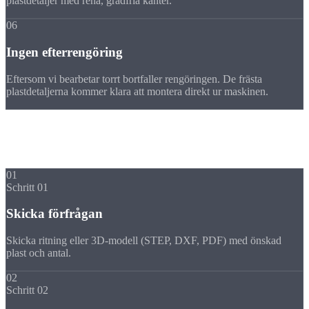
plastdetaljer med rena, gradfria kanter.
06
Ingen efterrengöring
Eftersom vi bearbetar torrt bortfaller rengöringen. De frästa
plastdetaljerna kommer klara att montera direkt ur maskinen.
Process
Din frästa plastdetalj i
5 steg
01
Schritt 01
Skicka förfrågan
Skicka ritning eller 3D-modell (STEP, DXF, PDF) med önskad
plast och antal.
02
Schritt 02