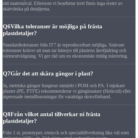
rätt materialval. Eftersom vi bearbetar torrt finns inga rester av
skärvätska på detaljerna.
Q6
Vilka toleranser är möjliga på frästa
plastdetaljer?
Standardtoleranser från IT7 är reproducerbart möjliga. Snävare
toleranser kräver att man tar hänsyn till plastens återfjädring och
värmeutvidgning. Vi ger råd om en ekonomiskt rimlig tolerering.
Q7
Går det att skära gängor i plast?
Ja, metriska gängor fungerar utmärkt i POM och PA. I mjukare
plaster (PE, PTFE) rekommenderar vi gänginsatser (Helicoil) eller
inpressade metallbussningar för varaktiga skruvförband.
Q8
Från vilket antal tillverkar ni frästa
plastdetaljer?
Från 1 st, prototyper, enstyck och specialtillverkning lika väl som