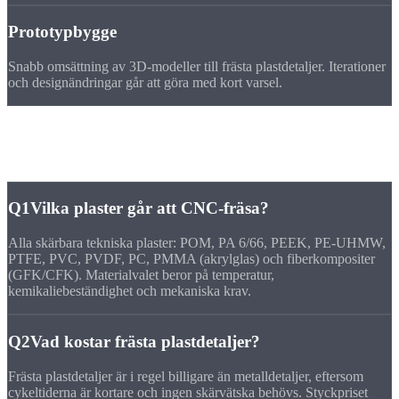
Prototypbygge
Snabb omsättning av 3D-modeller till frästa plastdetaljer. Iterationer
och designändringar går att göra med kort varsel.
FAQ
Frågor om
frästa plastdetaljer
Q1
Vilka plaster går att CNC-fräsa?
Alla skärbara tekniska plaster: POM, PA 6/66, PEEK, PE-UHMW,
PTFE, PVC, PVDF, PC, PMMA (akrylglas) och fiberkompositer
(GFK/CFK). Materialvalet beror på temperatur,
kemikaliebeständighet och mekaniska krav.
Q2
Vad kostar frästa plastdetaljer?
Frästa plastdetaljer är i regel billigare än metalldetaljer, eftersom
cykeltiderna är kortare och ingen skärvätska behövs. Styckpriset