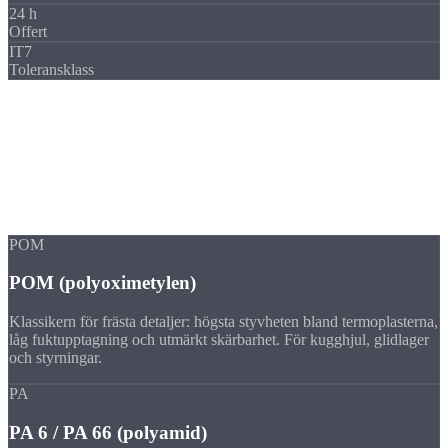
24 h
Offert
IT7
Toleransklass
Material
Plaster för
CNC-frästa detaljer
Vi fräser alla gängse tekniska plaster och högpresterande plaster.
Materialvalet följer temperaturbeständighet, slitage och
godkännanden.
POM
POM (polyoximetylen)
Klassikern för frästa detaljer: högsta styvheten bland termoplasterna,
låg fuktupptagning och utmärkt skärbarhet. För kugghjul, glidlager
och styrningar.
PA
PA 6 / PA 66 (polyamid)