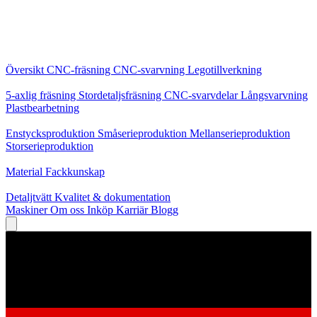
Kärntjänster
Översikt
CNC-fräsning
CNC-svarvning
Legotillverkning
Specialiseringar
5-axlig fräsning
Stordetaljsfräsning
CNC-svarvdelar
Långsvarvning
Plastbearbetning
Produktion
Enstycksproduktion
Småserieproduktion
Mellanserieproduktion
Storserieproduktion
Kunskap
Material
Fackkunskap
Service
Detaljtvätt
Kvalitet & dokumentation
Maskiner
Om oss
Inköp
Karriär
Blogg