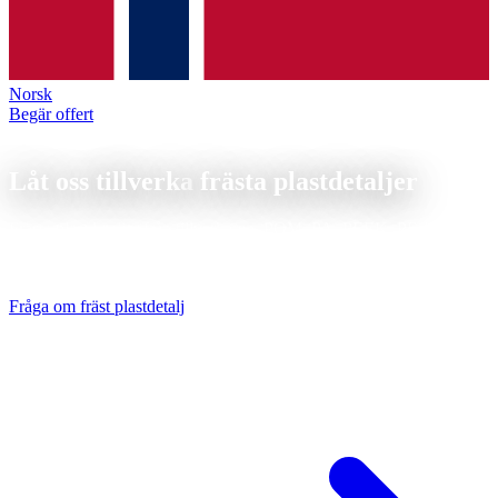
Norsk
Begär offert
Frästa plastdetaljer
Låt oss tillverka
frästa plastdetaljer
Frästa plastdetaljer från tillverkaren, POM, PA, PEEK, PE-UHMW
och PTFE CNC-frästa. Torrbearbetning utan skärvätska, utan
kontaminering, från 1 st.
Fråga om fräst plastdetalj