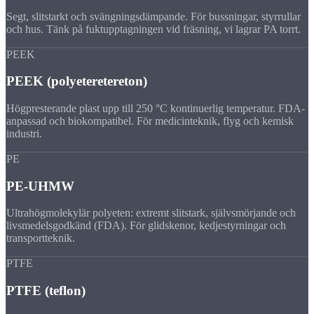
Segt, slitstarkt och svängningsdämpande. För bussningar, styrrullar
och hus. Tänk på fuktupptagningen vid fräsning, vi lagrar PA torrt.
PEEK
PEEK (polyeteretereton)
Högpresterande plast upp till 250 °C kontinuerlig temperatur. FDA-
anpassad och biokompatibel. För medicinteknik, flyg och kemisk
industri.
PE
PE-UHMW
Ultrahögmolekylär polyeten: extremt slitstark, självsmörjande och
livsmedelsgodkänd (FDA). För glidskenor, kedjestyrningar och
transportteknik.
PTFE
PTFE (teflon)