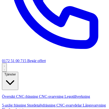
0172 51 00 715
Begär offert
Tjänster
Kärntjänster
Översikt
CNC-fräsning
CNC-svarvning
Legotillverkning
Specialiseringar
5-axlig fräsning
Stordetaljsfräsning
CNC-svarvdelar
Långsvarvning