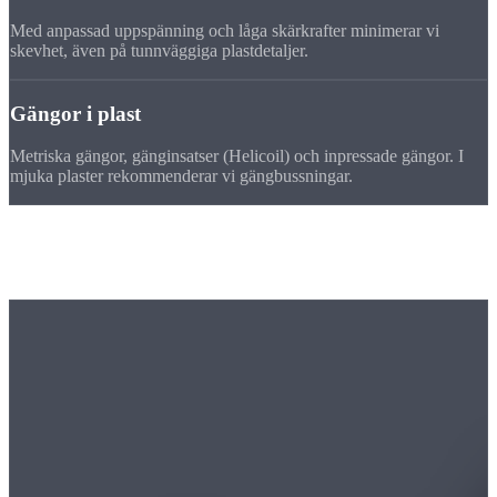
Med anpassad uppspänning och låga skärkrafter minimerar vi
skevhet, även på tunnväggiga plastdetaljer.
Gängor i plast
Metriska gängor, gänginsatser (Helicoil) och inpressade gängor. I
mjuka plaster rekommenderar vi gängbussningar.
Maskinpark
Maskiner för
frästa plastdetaljer