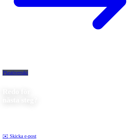
Plastöversikt
Kontakt
Redo för
nästa steg?
Låt oss diskutera ditt nästa projekt. Vi erbjuder
förutsättningslös
rådgivning om genomförbarhet och pris.
Strobel Industry Team
✉️
Skicka e-post