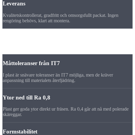
Leverans
Kvalitetskontrollerat, gradfritt och omsorgsfullt packat. Ingen
rengöring behövs, klart att montera.
Toleranser
Precision på
frästa plastdetaljer
Måttoleranser från IT7
I plast är snävare toleranser än IT7 möjliga, men de kräver
anpassning till materialets återfjädring.
Ytor ned till Ra 0,8
Plast ger goda ytor direkt ur fräsen. Ra 0,4 går att nå med polerade
skäreggar.
Formstabilitet