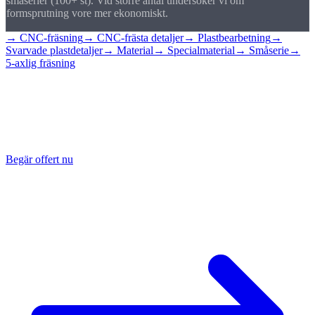
småserier (100+ st). Vid större antal undersöker vi om
formsprutning vore mer ekonomiskt.
→ CNC-fräsning
→ CNC-frästa detaljer
→ Plastbearbetning
→
Svarvade plastdetaljer
→ Material
→ Specialmaterial
→ Småserie
→
5-axlig fräsning
Begär offert på
fräst plastdetalj
Skicka din ritning med önskat material, så ger vi råd och kalkylerar
inom 24 timmar.
Begär offert nu