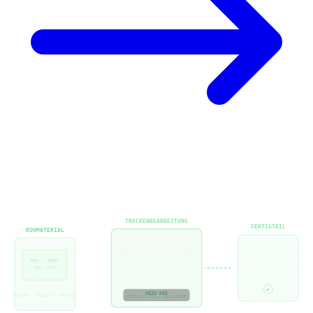
TROCKENBEARBEITUNG
FERTIGTEIL
ROHMATERIAL
POM · PEEK
PA6 · PTFE
✓
KEIN KSS
PLATTE · BLOCK · PROFIL
ECOMILL 70 | NLX 2000