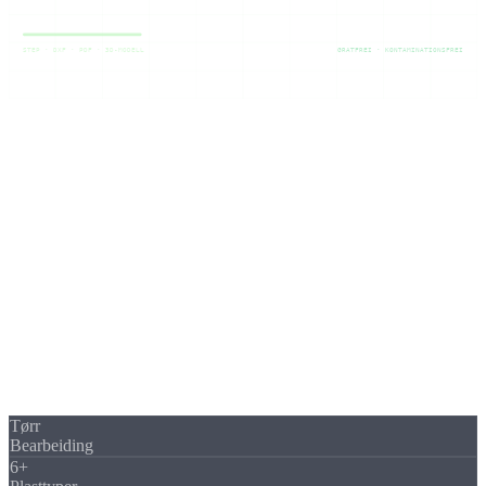
STEP · DXF · PDF · 3D-MODELL
GRATFREI · KONTAMINATIONSFREI
Materiale
Hvorfor fresedeler i plast
fra
produsenten?
Få produsert fresedeler i plast: lav vekt, kjemisk bestandighet og
elektrisk isolasjon gjør tekniske plasttyper uunnværlige i mange
bransjer. Som din produsent freser vi plastdeler tørt, uten kjølevæske
og uten forurensning.
På vår DMG Mori Ecomill 70 (arbeidsområde 700 × 560 × 510
mm) produserer vi fresedeler i plast etter STEP-fil, DXF-tegning
eller PDF. Skarpe enleppefreser og tilpassede matinger hindrer
oppsmelting og graddannelse.
Tørr
Bearbeiding
6+