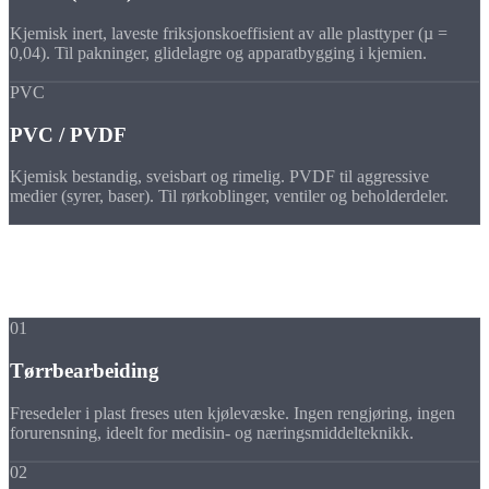
Kjemisk inert, laveste friksjonskoeffisient av alle plasttyper (µ =
0,04). Til pakninger, glidelagre og apparatbygging i kjemien.
PVC
PVC / PVDF
Kjemisk bestandig, sveisbart og rimelig. PVDF til aggressive
medier (syrer, baser). Til rørkoblinger, ventiler og beholderdeler.
Fordeler
Fordelene ved
fresedeler i plast
01
Tørrbearbeiding
Fresedeler i plast freses uten kjølevæske. Ingen rengjøring, ingen
forurensning, ideelt for medisin- og næringsmiddelteknikk.
02