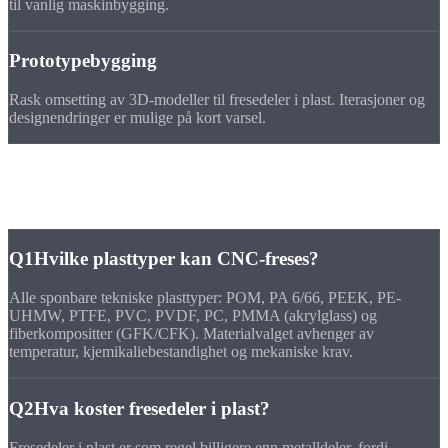
til vanlig maskinbygging.
Prototypebygging
Rask omsetting av 3D-modeller til fresedeler i plast. Iterasjoner og
designendringer er mulige på kort varsel.
FAQ
Spørsmål om
fresedeler i plast
Q1
Hvilke plasttyper kan CNC-freses?
Alle sponbare tekniske plasttyper: POM, PA 6/66, PEEK, PE-
UHMW, PTFE, PVC, PVDF, PC, PMMA (akrylglass) og
fiberkompositter (GFK/CFK). Materialvalget avhenger av
temperatur, kjemikaliebestandighet og mekaniske krav.
Q2
Hva koster fresedeler i plast?
Fresedeler i plast er som regel billigere enn metalldeler, fordi