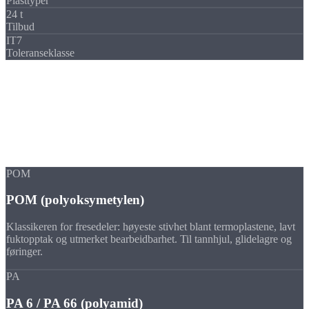
Plasttyper
24 t
Tilbud
IT7
Toleranseklasse
Materialer
Plasttyper til
CNC-fresedeler
Vi freser alle gjengse tekniske plasttyper og høyytelsesplaster.
Materialvalget følger temperaturbestandighet, slitasje og
godkjenninger.
POM
POM (polyoksymetylen)
Klassikeren for fresedeler: høyeste stivhet blant termoplastene, lavt
fuktopptak og utmerket bearbeidbarhet. Til tannhjul, glidelagre og
føringer.
PA
PA 6 / PA 66 (polyamid)