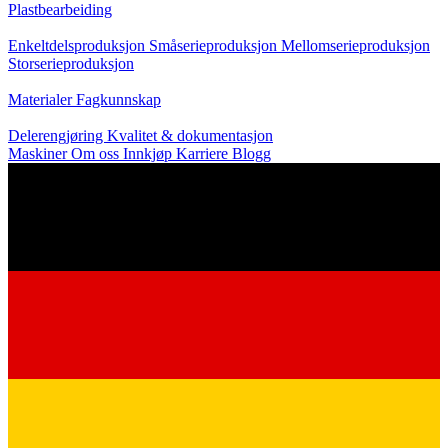
Plastbearbeiding
Produksjon
Enkeltdelsproduksjon
Småserieproduksjon
Mellomserieproduksjon
Storserieproduksjon
Kunnskap
Materialer
Fagkunnskap
Service
Delerengjøring
Kvalitet & dokumentasjon
Maskiner
Om oss
Innkjøp
Karriere
Blogg