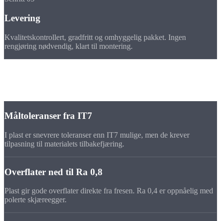
Levering
Kvalitetskontrollert, gradfritt og omhyggelig pakket. Ingen
rengjøring nødvendig, klart til montering.
Toleranser
Presisjon på
fresedeler i plast
Måltoleranser fra IT7
I plast er snevrere toleranser enn IT7 mulige, men de krever
tilpasning til materialets tilbakefjæring.
Overflater ned til Ra 0,8
Plast gir gode overflater direkte fra fresen. Ra 0,4 er oppnåelig med
polerte skjæreegger.