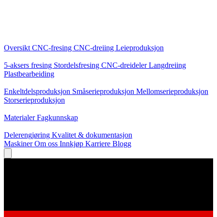
Kjernetjenester
Oversikt
CNC-fresing
CNC-dreiing
Leieproduksjon
Spesialiseringer
5-aksers fresing
Stordelsfresing
CNC-dreideler
Langdreiing
Plastbearbeiding
Produksjon
Enkeltdelsproduksjon
Småserieproduksjon
Mellomserieproduksjon
Storserieproduksjon
Kunnskap
Materialer
Fagkunnskap
Service
Delerengjøring
Kvalitet & dokumentasjon
Maskiner
Om oss
Innkjøp
Karriere
Blogg