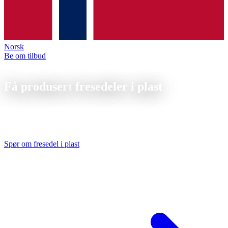
Norsk
Be om tilbud
Fresedeler i plast
Få produsert
fresedeler i plast
Fresedeler i plast fra produsenten, POM, PA, PEEK, PE-UHMW
og PTFE CNC-frest. Tørrbearbeiding uten kjølevæske, uten
forurensning, fra 1 stk.
Spør om fresedel i plast