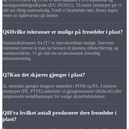
næringsmiddelgodkjente (EU 10/2011). Til andre plasttyper gir vi
råd om riktig materialvalg. Fordi vi bearbeider tørt, finnes ingen
rester av kjølevæske på delene.
Q6
Hvilke toleranser er mulige på fresedeler i plast?
Standardtoleranser fra IT7 er reproduserbart mulige. Snevrere
toleranser krever at man tar hensyn til plastens tilbakefjæring og
varmeutvidelse. Vi gir råd om en økonomisk fornuftig
toleransesetting.
Q7
Kan det skjæres gjenger i plast?
Ja, metriske gjenger fungerer utmerket i POM og PA. I mykere
plasttyper (PE, PTFE) anbefaler vi gjengeinnsatser (Helicoil) eller
innpressede metallbøssinger for varige skrueforbindelser.
Q8
Fra hvilket antall produserer dere fresedeler i
plast?