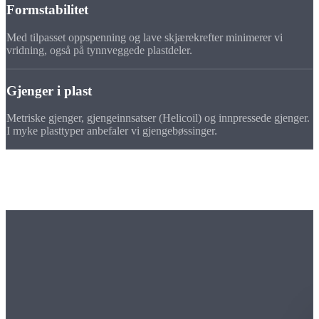
Formstabilitet
Med tilpasset oppspenning og lave skjærekrefter minimerer vi
vridning, også på tynnveggede plastdeler.
Gjenger i plast
Metriske gjenger, gjengeinnsatser (Helicoil) og innpressede gjenger.
I myke plasttyper anbefaler vi gjengebøssinger.
Maskinpark
Maskiner til
fresedeler i plast