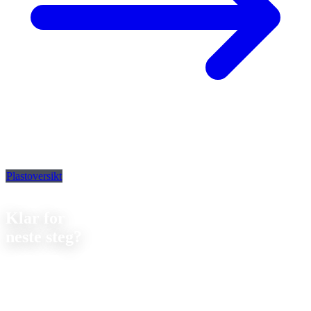
Plastoversikt
Kontakt
Klar for
neste steg?
La oss diskutere ditt neste prosjekt. Vi tilbyr
uforpliktende
rådgivning om gjennomførbarhet og pris.
Strobel Industry Team