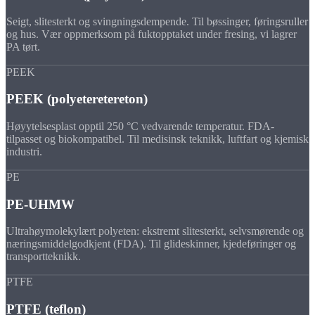
Seigt, slitesterkt og svingningsdempende. Til bøssinger, føringsruller
og hus. Vær oppmerksom på fuktopptaket under fresing, vi lagrer
PA tørt.
PEEK
PEEK (polyeteretereton)
Høyytelsesplast opptil 250 °C vedvarende temperatur. FDA-
tilpasset og biokompatibel. Til medisinsk teknikk, luftfart og kjemisk
industri.
PE
PE-UHMW
Ultrahøymolekylært polyeten: ekstremt slitesterkt, selvsmørende og
næringsmiddelgodkjent (FDA). Til glideskinner, kjedeføringer og
transportteknikk.
PTFE
PTFE (teflon)