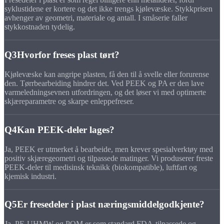
syklustidene er kortere og det ikke trengs kjølevæske. Stykkprisen
avhenger av geometri, materiale og antall. I småserie faller
stykkostnaden tydelig.
Q3
Hvorfor freses plast tørt?
Kjølevæske kan angripe plasten, få den til å svelle eller forurense
den. Tørrbearbeiding hindrer det. Ved PEEK og PA er den lave
varmeledningsevnen utfordringen, og det løser vi med optimerte
skjæreparametre og skarpe enleppefreser.
Q4
Kan PEEK-deler lages?
Ja, PEEK er utmerket å bearbeide, men krever spesialverktøy med
positiv skjæregeometri og tilpassede matinger. Vi produserer freste
PEEK-deler til medisinsk teknikk (biokompatible), luftfart og
kjemisk industri.
Q5
Er fresedeler i plast næringsmiddelgodkjente?
Ja, PE-UHMW og POM er som standard FDA-tilpassede og