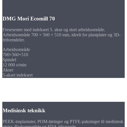
DMG Mori Ecomill 70
Fresesenter med indeksert 5. akse og stort arbeidsområde.
Arbeidsområde 700 × 560 × 510 mm, ideelt for plastplater og 3D-
friformdeler.
Arbeidsområde
700×560×510
Spindel
12 000 o/min
Akser
5-akset indeksert
Bransjer
Fresedeler i plast til
din bransje
Medisinsk teknikk
PEEK-implantater, POM-føringer og PTFE-pakninger til medisinsk
utstyr. Biokompatible og FDA-tilpassede.