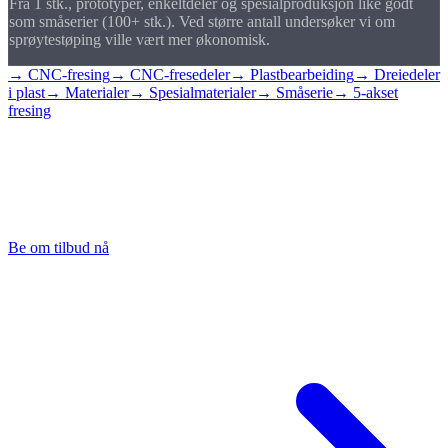
Fra 1 stk., prototyper, enkeltdeler og spesialproduksjon like godt
som småserier (100+ stk.). Ved større antall undersøker vi om
sprøytestøping ville vært mer økonomisk.
→ CNC-fresing
→ CNC-fresedeler
→ Plastbearbeiding
→ Dreiedeler
i plast
→ Materialer
→ Spesialmaterialer
→ Småserie
→ 5-akset
fresing
Be om tilbud på
fresedel i plast
Send oss tegningen din med ønsket materiale, så gir vi råd og
kalkulerer innen 24 timer.
Be om tilbud nå