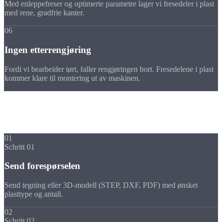
Med enleppefreser og optimerte parametre lager vi fresedeler i plast
med rene, gradfrie kanter.
06
Ingen etterrengjøring
Fordi vi bearbeider tørt, faller rengjøringen bort. Fresedelene i plast
kommer klare til montering ut av maskinen.
Forløp
Din fresedel i plast i
5 trinn
01
Schritt 01
Send forespørselen
Send tegning eller 3D-modell (STEP, DXF, PDF) med ønsket
plasttype og antall.
02
Schritt 02