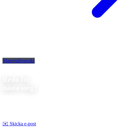
Materialöversikt
Kontakt
Redo för
nästa steg?
Låt oss diskutera ditt nästa projekt. Vi erbjuder
förutsättningslös
rådgivning om genomförbarhet och pris.
Strobel Industry Team
✉️
Skicka e-post