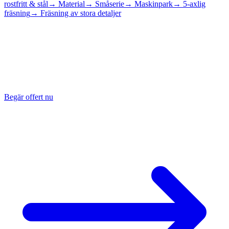
rostfritt & stål
→ Material
→ Småserie
→ Maskinpark
→ 5-axlig
fräsning
→ Fräsning av stora detaljer
Begär offert på
fräst detalj i
specialmaterial
Skicka din ritning eller STEP-fil, så tar vi fram en bindande offert på
din frästa detalj i mässing, titan, koppar eller plast inom 24 timmar.
Begär offert nu