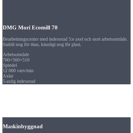
DMG Mori Ecomill 70
Bearbetningscenter med indexerad 5:e axel och stort arbetsområde.
Stabilt nog för titan, känsligt nog för plast.
Arbetsområde
700×560×510
Spindel
12 000 varv/min
Axlar
5-axlig indexerad
Branscher
Frästa detaljer i specialmaterial för
din
bransch
Maskinbyggnad