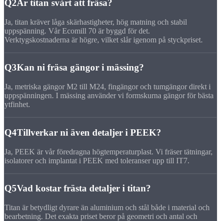
Q2
Är titan svårt att fräsa?
Ja, titan kräver låga skärhastigheter, hög matning och stabil
uppspänning. Vår Ecomill 70 är byggd för det.
Verktygskostnaderna är högre, vilket slår igenom på styckpriset.
Q3
Kan ni fräsa gängor i mässing?
Ja, metriska gängor M2 till M24, fingängor och tumgängor direkt i
uppspänningen. I mässing använder vi formskurna gängor för bästa
ytfinhet.
Q4
Tillverkar ni även detaljer i PEEK?
Ja, PEEK är vår föredragna högtemperaturplast. Vi fräser tätningar,
isolatorer och implantat i PEEK med toleranser upp till IT7.
Q5
Vad kostar frästa detaljer i titan?
Titan är betydligt dyrare än aluminium och stål både i material och
bearbetning. Det exakta priset beror på geometri och antal och