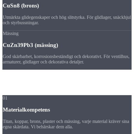
CuSn8 (brons)
Utmärkta glidegenskaper och hög slitstyrka. För glidlager, snäckhjul
och styrbussningar.
Mässing
CuZn39Pb3 (mässing)
God skärbarhet, korrosionsbeständigt och dekorativt. För ventilhus,
armaturer, glidlager och dekorativa detaljer.
Fördelar
Fördelar med
dessa material
01
Materialkompetens
Titan, koppar, brons, plaster och mässing, varje material kräver sina
egna skärdata. Vi behärskar dem alla.