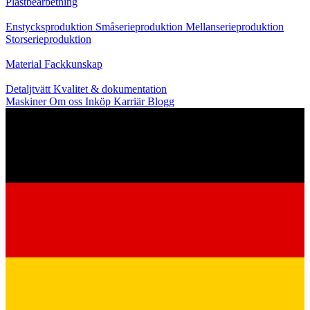
Plastbearbetning
Produktion
Enstycksproduktion
Småserieproduktion
Mellanserieproduktion
Storserieproduktion
Kunskap
Material
Fackkunskap
Service
Detaljtvätt
Kvalitet & dokumentation
Maskiner
Om oss
Inköp
Karriär
Blogg