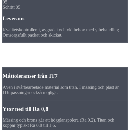
05
Schritt 05
Leverans
Kvalitetskontrollerat, avgradat och vid behov med ytbehandling.
Omsorgsfullt packat och skickat.
Toleranser
Precision i
specialmaterial
Måttoleranser från IT7
Även i svårbearbetade material som titan. I mässing och plast är
IT6-passningar också möjliga.
Ytor ned till Ra 0,8
Mässing och brons går att högglanspolera (Ra 0,2). Titan och
koppar typiskt Ra 0,8 till 1,6.