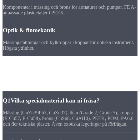
Komponenter i mässing och brons för armaturer och pumpar. FDA-
anpassade plastdetaljer i PEEK.
Optik & finmekanik
Mässingsfattningar och kylkroppar i koppar för optiska instrument.
Högsta ytfinhet.
FAQ
Frågor om frästa detaljer
i
specialmaterial
Q1
Vilka specialmaterial kan ni fräsa?
Mässing (CuZn39Pb3, CuZn37), titan (Grade 2, Grade 5), koppar
(E-Cu57, E-Cu58), brons (CuSn8, CuAl10), PEEK, POM, PA6.6
och fler tekniska plaster. Även exotiska legeringar på förfrågan.