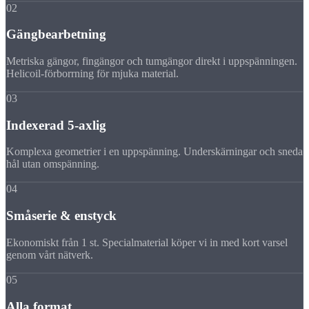
02
Gängbearbetning
Metriska gängor, fingängor och tumgängor direkt i uppspänningen.
Helicoil-förborrning för mjuka material.
03
Indexerad 5-axlig
Komplexa geometrier i en uppspänning. Underskärningar och sneda
hål utan omspänning.
04
Småserie & enstyck
Ekonomiskt från 1 st. Specialmaterial köper vi in med kort varsel
genom vårt nätverk.
05
Alla format