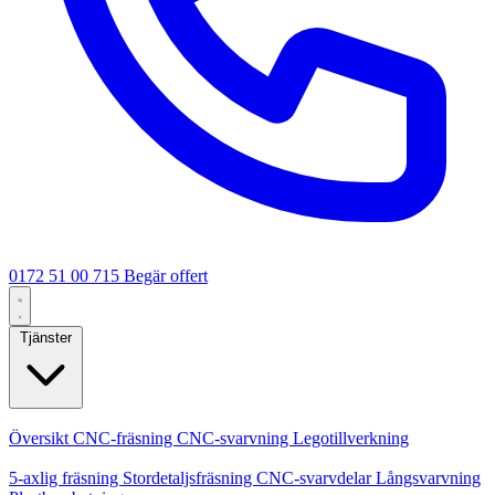
0172 51 00 715
Begär offert
Tjänster
Kärntjänster
Översikt
CNC-fräsning
CNC-svarvning
Legotillverkning
Specialiseringar
5-axlig fräsning
Stordetaljsfräsning
CNC-svarvdelar
Långsvarvning