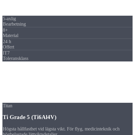
Gängbearbetning, passhål och friformsytor blir till i en uppspänning,
och det sparar omspänningstid och ökar noggrannheten.
5-axlig
Bearbetning
8+
Material
24 h
Offert
IT7
Toleransklass
Material
Material
för frästa detaljer
Från titan via koppar till PEEK, vi fräser det bästa materialet för din
tillämpning. Materialrådgivning ingår.
Titan
Ti Grade 5 (Ti6Al4V)
Högsta hållfasthet vid lägsta vikt. För flyg, medicinteknik och
högbelastade lättviktsdetaljer.