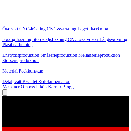
Kärntjänster
Översikt
CNC-fräsning
CNC-svarvning
Legotillverkning
Specialiseringar
5-axlig fräsning
Stordetaljsfräsning
CNC-svarvdelar
Långsvarvning
Plastbearbetning
Produktion
Enstycksproduktion
Småserieproduktion
Mellanserieproduktion
Storserieproduktion
Kunskap
Material
Fackkunskap
Service
Detaljtvätt
Kvalitet & dokumentation
Maskiner
Om oss
Inköp
Karriär
Blogg