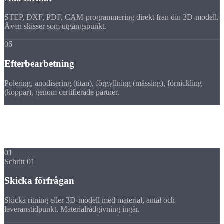
STEP, DXF, PDF, CAM-programmering direkt från din 3D-modell.
Även skisser som utgångspunkt.
06
Efterbearbetning
Polering, anodisering (titan), förgyllning (mässing), förnickling
(koppar), genom certifierade partner.
Process
Din frästa detalj i specialmaterial i
5 steg
01
Schritt 01
Skicka förfrågan
Skicka ritning eller 3D-modell med material, antal och
leveranstidpunkt. Materialrådgivning ingår.