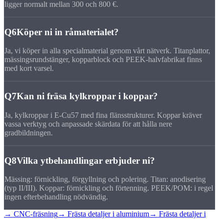
ligger normalt mellan 300 och 800 €.
Q6
Köper ni in råmaterialet?
Ja, vi köper in alla specialmaterial genom vårt nätverk. Titanplattor,
mässingsrundstänger, kopparblock och PEEK-halvfabrikat finns
med kort varsel.
Q7
Kan ni fräsa kylkroppar i koppar?
Ja, kylkroppar i E-Cu57 med fina flänsstrukturer. Koppar kräver
vassa verktyg och anpassade skärdata för att hålla nere
gradbildningen.
Q8
Vilka ytbehandlingar erbjuder ni?
Mässing: förnickling, förgyllning och polering. Titan: anodisering
(typ II/III). Koppar: förnickling och förtenning. PEEK/POM: i regel
ingen efterbehandling nödvändig.
→ CNC-fräsning
→ Frästa detaljer i aluminium
→ Frästa detaljer i