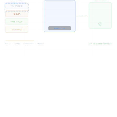
Ti Grade 5
E-Cu57
POM / PEEK
✓
ECOMILL 70
CuZn39Pb3
TITAN · KUPFER · KUNSTSTOFF · MESSING
MIT GEWINDEBEARBEITUNG
Kompetens
CNC-fräsning i
titan, koppar & co.
Låt oss tillverka dina frästa detaljer i specialmaterial: titan, koppar
och tekniska plaster kräver helt olika bearbetningsstrategier. Som din
tillverkare behärskar vi låga skärhastigheter i titan, vassa verktyg för
klibbiga kopparlegeringar och särskilda plastfräsar för PEEK och
POM.
I vår DMG Mori Ecomill 70 (arbetsområde 700 × 560 × 510 mm)
bearbetar vi alla dessa material med indexerad 5:e axel.