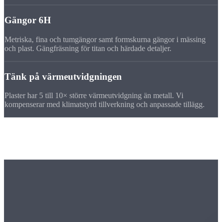
Gängor 6H
Metriska, fina och tumgängor samt formskurna gängor i mässing
och plast. Gängfräsning för titan och härdade detaljer.
Tänk på värmeutvidgningen
Plaster har 5 till 10× större värmeutvidgning än metall. Vi
kompenserar med klimatstyrd tillverkning och anpassade tillägg.
Maskinpark
Vår fräsmaskin för
specialmaterial