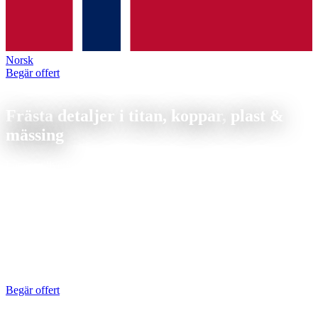
Norsk
Begär offert
Frästa detaljer i specialmaterial & kopparlegeringar
Frästa detaljer i titan, koppar,
plast &
mässing
Låt oss tillverka dina frästa detaljer i specialmaterial, din tillverkare
av titan, koppar, brons, PEEK, POM och mässing. Indexerad 5-
axlig bearbetning inkl. gängbearbetning.
Frästa detaljer i titan, koppar, brons, mässing, PEEK och POM
fräser vi indexerat 5-axligt. Varje material kräver sina egna skärdata,
titan behöver låga varvtal och PEEK bearbetas torrt. Från 1 st,
arbetsområde upp till 700 mm, toleranser upp till IT7. Offert inom
24 timmar.
Begär offert