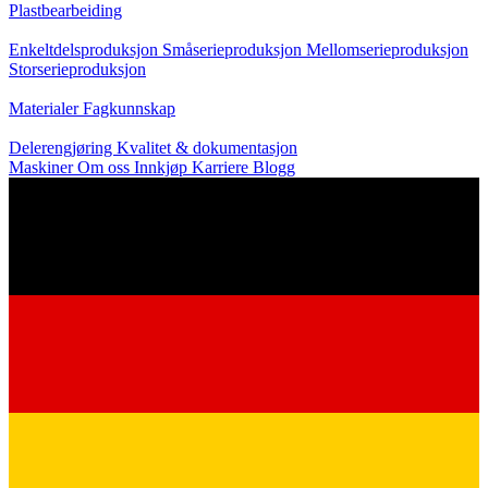
Plastbearbeiding
Produksjon
Enkeltdelsproduksjon
Småserieproduksjon
Mellomserieproduksjon
Storserieproduksjon
Kunnskap
Materialer
Fagkunnskap
Service
Delerengjøring
Kvalitet & dokumentasjon
Maskiner
Om oss
Innkjøp
Karriere
Blogg