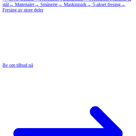
stål
→ Materialer
→ Småserie
→ Maskinpark
→ 5-akset fresing
→
Fresing av store deler
Be om tilbud på
fresedel i
spesialmateriale
Send oss tegningen eller STEP-filen din, så lager vi et bindende
tilbud på fresedelen din i messing, titan, kobber eller plast innen 24
timer.
Be om tilbud nå