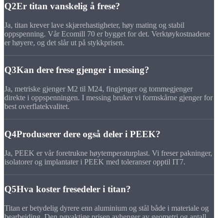
Q2
Er titan vanskelig å frese?
Ja, titan krever lave skjærehastigheter, høy mating og stabil
oppspenning. Vår Ecomill 70 er bygget for det. Verktøykostnadene
er høyere, og det slår ut på stykkprisen.
Q3
Kan dere frese gjenger i messing?
Ja, metriske gjenger M2 til M24, fingjenger og tommegjenger
direkte i oppspenningen. I messing bruker vi formskårne gjenger for
best overflatekvalitet.
Q4
Produserer dere også deler i PEEK?
Ja, PEEK er vår foretrukne høytemperaturplast. Vi freser pakninger,
isolatorer og implantater i PEEK med toleranser opptil IT7.
Q5
Hva koster fresedeler i titan?
Titan er betydelig dyrere enn aluminium og stål både i materiale og
bearbeiding. Den nøyaktige prisen avhenger av geometri og antall