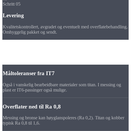
Schritt 05
Levering
Kvalitetskontrollert, avgradet og eventuelt med overflatebehandling.
Omhyggelig pakket og sendt.
Toleranser
Presisjon i
spesialmaterialer
Måltoleranser fra IT7
Også i vanskelig bearbeidbare materialer som titan. I messing og
plast er IT6-passinger også mulige.
Overflater ned til Ra 0,8
Messing og bronse kan høyglanspoleres (Ra 0,2). Titan og kobber
typisk Ra 0,8 til 1,6.