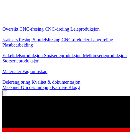
Kjernetjenester
Oversikt
CNC-fresing
CNC-dreiing
Leieproduksjon
Spesialiseringer
5-aksers fresing
Stordelsfresing
CNC-dreideler
Langdreiing
Plastbearbeiding
Produksjon
Enkeltdelsproduksjon
Småserieproduksjon
Mellomserieproduksjon
Storserieproduksjon
Kunnskap
Materialer
Fagkunnskap
Service
Delerengjøring
Kvalitet & dokumentasjon
Maskiner
Om oss
Innkjøp
Karriere
Blogg