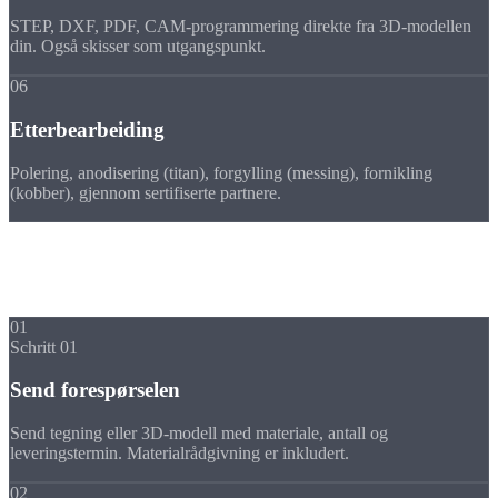
STEP, DXF, PDF, CAM-programmering direkte fra 3D-modellen
din. Også skisser som utgangspunkt.
06
Etterbearbeiding
Polering, anodisering (titan), forgylling (messing), fornikling
(kobber), gjennom sertifiserte partnere.
Forløp
Din fresedel i spesialmateriale i
5 trinn
01
Schritt 01
Send forespørselen
Send tegning eller 3D-modell med materiale, antall og
leveringstermin. Materialrådgivning er inkludert.
02