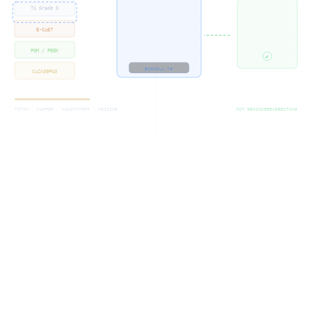
Ti Grade 5
E-Cu57
POM / PEEK
✓
ECOMILL 70
CuZn39Pb3
TITAN · KUPFER · KUNSTSTOFF · MESSING
MIT GEWINDEBEARBEITUNG
Kompetanse
CNC-fresing i
titan, kobber & co.
Få produsert fresedeler i spesialmaterialer: titan, kobber og tekniske
plasttyper krever helt ulike bearbeidingsstrategier. Som din
produsent behersker vi lave skjærehastigheter i titan, skarpe verktøy
for klebrige kobberlegeringer og egne plastfreser for PEEK og
POM.
På vår DMG Mori Ecomill 70 (arbeidsområde 700 × 560 × 510
mm) bearbeider vi alle disse materialene med indeksert 5. akse.
Gjengebearbeiding, passhull og friformflater blir til i én