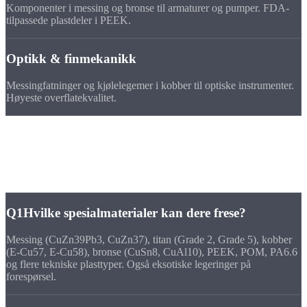
Komponenter i messing og bronse til armaturer og pumper. FDA-
tilpassede plastdeler i PEEK.
Optikk & finmekanikk
Messingfatninger og kjølelegemer i kobber til optiske instrumenter.
Høyeste overflatekvalitet.
FAQ
Spørsmål om fresedeler
i
spesialmaterialer
Q1
Hvilke spesialmaterialer kan dere frese?
Messing (CuZn39Pb3, CuZn37), titan (Grade 2, Grade 5), kobber
(E-Cu57, E-Cu58), bronse (CuSn8, CuAl10), PEEK, POM, PA6.6
og flere tekniske plasttyper. Også eksotiske legeringer på
forespørsel.