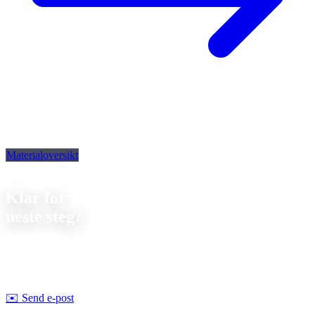
Materialoversikt
Kontakt
Klar for
neste steg?
La oss diskutere ditt neste prosjekt. Vi tilbyr
uforpliktende
rådgivning om gjennomførbarhet og pris.
Strobel Industry Team
✉️
Send e-post