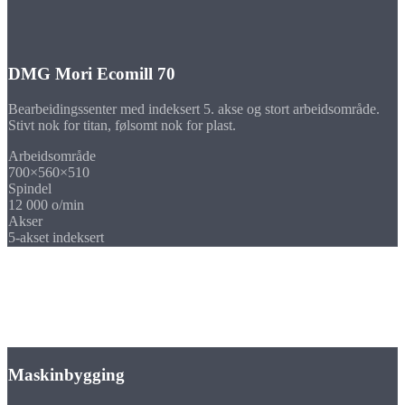
DMG Mori Ecomill 70
Bearbeidingssenter med indeksert 5. akse og stort arbeidsområde.
Stivt nok for titan, følsomt nok for plast.
Arbeidsområde
700×560×510
Spindel
12 000 o/min
Akser
5-akset indeksert
Bransjer
Fresedeler i spesialmaterialer til
din
bransje
Maskinbygging