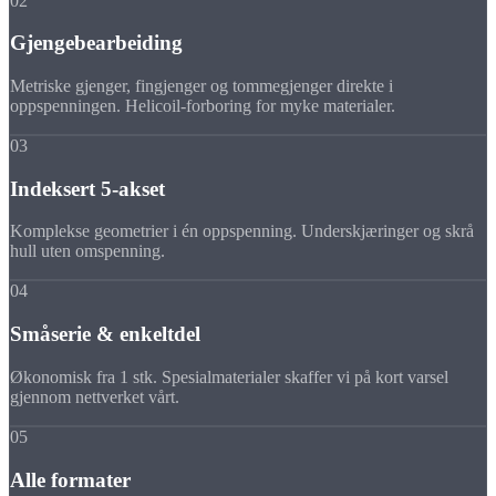
02
Gjengebearbeiding
Metriske gjenger, fingjenger og tommegjenger direkte i
oppspenningen. Helicoil-forboring for myke materialer.
03
Indeksert 5-akset
Komplekse geometrier i én oppspenning. Underskjæringer og skrå
hull uten omspenning.
04
Småserie & enkeltdel
Økonomisk fra 1 stk. Spesialmaterialer skaffer vi på kort varsel
gjennom nettverket vårt.
05
Alle formater