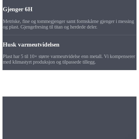
Gjenger 6H
Metriske, fine og tommegjenger samt formskårne gjenger i messing
og plast. Gjengefresing til titan og herdede deler.
Husk varmeutvidelsen
Plast har 5 til 10× større varmeutvidelse enn metall. Vi kompenserer
med klimastyrt produksjon og tilpassede tillegg.
Maskinpark
Fresemaskinen vår for
spesialmaterialer