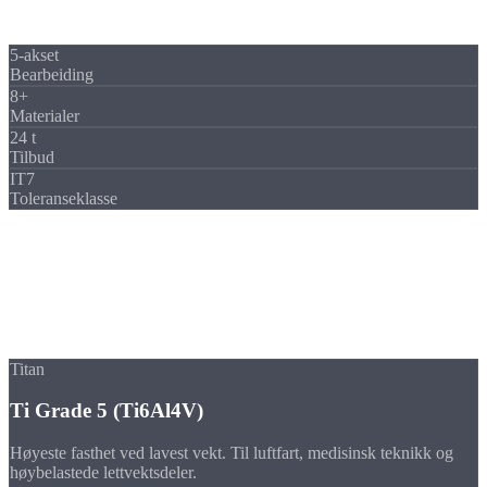
oppspenning, og det sparer omspenningstid og øker nøyaktigheten.
5-akset
Bearbeiding
8+
Materialer
24 t
Tilbud
IT7
Toleranseklasse
Materialer
Materialer
til fresedeler
Fra titan via kobber til PEEK, vi freser det beste materialet til ditt
bruk. Materialrådgivning er inkludert.
Titan
Ti Grade 5 (Ti6Al4V)
Høyeste fasthet ved lavest vekt. Til luftfart, medisinsk teknikk og
høybelastede lettvektsdeler.