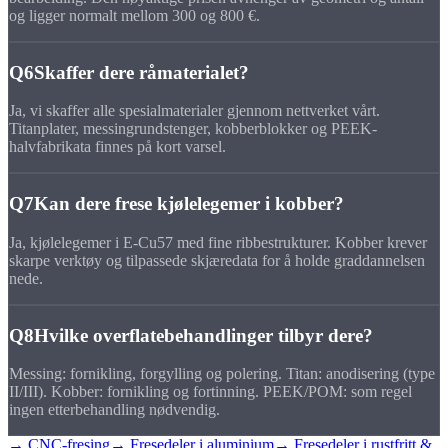
og ligger normalt mellom 300 og 800 €.
Q6
Skaffer dere råmaterialet?
Ja, vi skaffer alle spesialmaterialer gjennom nettverket vårt.
Titanplater, messingrundstenger, kobberblokker og PEEK-
halvfabrikata finnes på kort varsel.
Q7
Kan dere frese kjølelegemer i kobber?
Ja, kjølelegemer i E-Cu57 med fine ribbestrukturer. Kobber krever
skarpe verktøy og tilpassede skjæredata for å holde graddannelsen
nede.
Q8
Hvilke overflatebehandlinger tilbyr dere?
Messing: fornikling, forgylling og polering. Titan: anodisering (type
II/III). Kobber: fornikling og fortinning. PEEK/POM: som regel
ingen etterbehandling nødvendig.
→ CNC-fresing
→ Fresedeler i aluminium
→ Fresedeler i rustfritt &