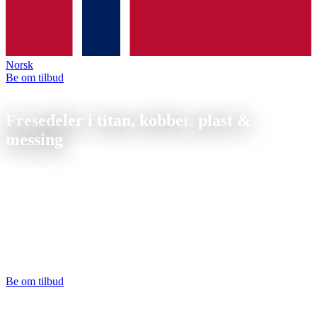
Norsk
Be om tilbud
Fresedeler i spesialmaterialer & kobberlegeringer
Fresedeler i titan, kobber,
plast &
messing
Få produsert fresedeler i spesialmaterialer, din produsent av titan,
kobber, bronse, PEEK, POM og messing. Indeksert 5-akset
bearbeiding inkl. gjengebearbeiding.
Fresedeler i titan, kobber, bronse, messing, PEEK og POM freser vi
indeksert 5-akset. Hvert materiale krever sine egne skjæredata, titan
trenger lave turtall, PEEK bearbeides tørt. Fra 1 stk., arbeidsområde
opptil 700 mm, toleranser opptil IT7. Tilbud på 24 timer.
Be om tilbud