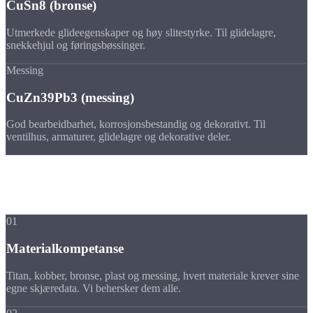
CuSn8 (bronse)
Utmerkede glideegenskaper og høy slitestyrke. Til glidelagre,
snekkehjul og føringsbøssinger.
Messing
CuZn39Pb3 (messing)
God bearbeidbarhet, korrosjonsbestandig og dekorativt. Til
ventilhus, armaturer, glidelagre og dekorative deler.
Fordeler
Fordelene ved
disse materialene
01
Materialkompetanse
Titan, kobber, bronse, plast og messing, hvert materiale krever sine
egne skjæredata. Vi behersker dem alle.