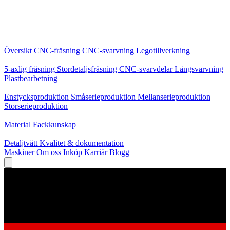
Kärntjänster
Översikt
CNC-fräsning
CNC-svarvning
Legotillverkning
Specialiseringar
5-axlig fräsning
Stordetaljsfräsning
CNC-svarvdelar
Långsvarvning
Plastbearbetning
Produktion
Enstycksproduktion
Småserieproduktion
Mellanserieproduktion
Storserieproduktion
Kunskap
Material
Fackkunskap
Service
Detaljtvätt
Kvalitet & dokumentation
Maskiner
Om oss
Inköp
Karriär
Blogg