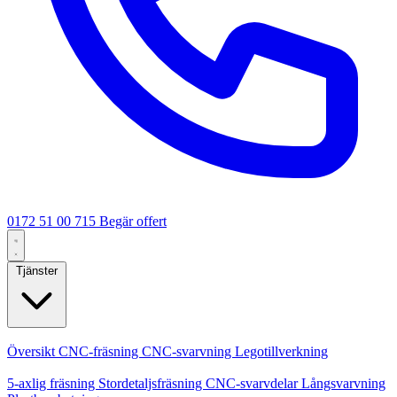
0172 51 00 715
Begär offert
Tjänster
Kärntjänster
Översikt
CNC-fräsning
CNC-svarvning
Legotillverkning
Specialiseringar
5-axlig fräsning
Stordetaljsfräsning
CNC-svarvdelar
Långsvarvning