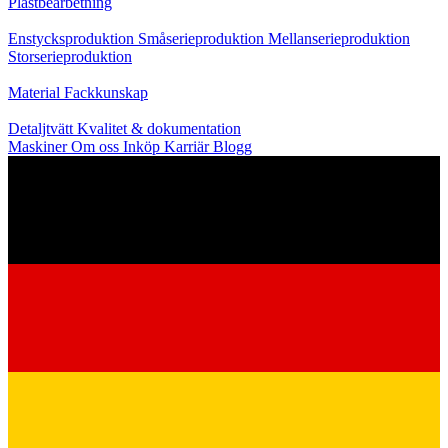
Plastbearbetning
Produktion
Enstycksproduktion
Småserieproduktion
Mellanserieproduktion
Storserieproduktion
Kunskap
Material
Fackkunskap
Service
Detaljtvätt
Kvalitet & dokumentation
Maskiner
Om oss
Inköp
Karriär
Blogg