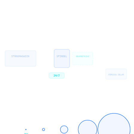
Med vårt stångmagasin producerar vi serier dygnet runt utan
operatör.
Resultatet:
Kostnadseffektiv serieproduktion
med jämn kvalitet.
STÅNGMAGASIN
SPINDEL
BEARBETNING
FÄRDIGA DELAR
24/7