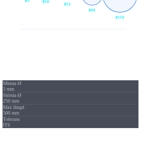
Ø3
Ø10
Ø32
Ø80
Ø250
Svarvdiameterspektrum
Spektrum
Från
Ø3
till
Ø250
Hela diameterspektrumet med två specialiserade maskiner.
Minsta Ø
3 mm
Största Ø
250 mm
Max längd
500 mm
Tolerans
IT6
Komplett i en uppspänning