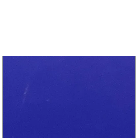
Komplett bearbetning
Med
drivna verktyg och Y-axel
bearbetar vi sexkantskonturer och
tvärrborrningar direkt i svarven,
utan omspänning i en fräs
.
Tillämpningar
Typiska
svarvdetaljer