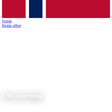
Norsk
Begär offert
Ø 80 mm
Tjänst
CNC-
svarvning
Precisionssvarvdelar från Ø3 till Ø250 mm, enstycksdetaljer och
obemannad 24/7-produktion.