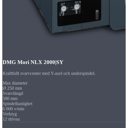
DMG Mori NLX 2000|SY
Kraftfullt svarvcenter med Y-axel och underspindel.
Max diameter
Ø 250 mm
Svarvlängd
500 mm
Spindelhastighet
6 000 v/min
Verktyg
12 drivna