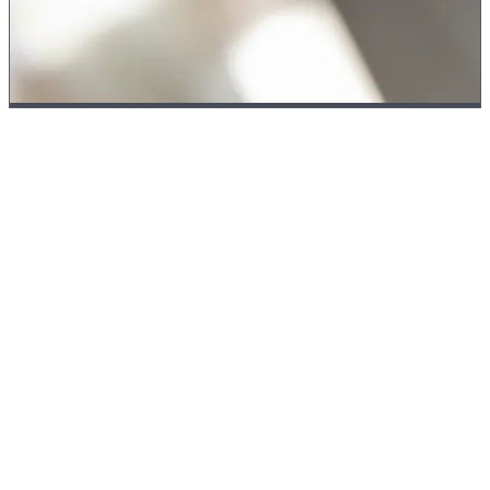
Verktygsinmätning
Precision börjar
vid verktyget
Varje verktyg mäts in automatiskt i maskinen, med Renishaw-
mätprober på några mikrometer när. Så uppnår vi toleranser ned till
IT6
även vid långa seriekörningar.
Verktygsslitaget övervakas kontinuerligt och korrekturvärden förs
direkt in i bearbetningen. Resultatet:
jämn kvalitet från första till sista
detaljen
, även under obemannade natt- och helgskift.
Renishaw-mätprober
IT6-toleranser
Slitageövervakning
Automatisk
korrigering
Serieproduktion
24/7
obemannad