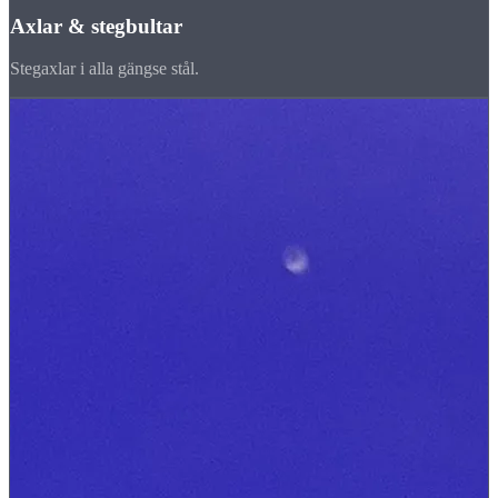
Axlar & stegbultar
Stegaxlar i alla gängse stål.