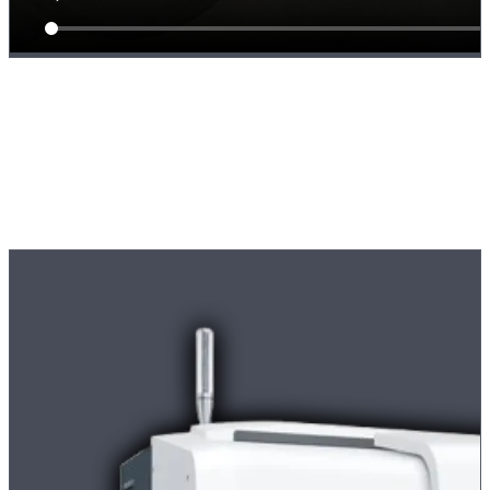
Liveinspelning av komplett CNC-bearbetning hos Strobel Industry i
Sierksdorf, Schleswig-Holstein: samtidig svarvning och borrning
med drivna verktyg på en DMG MORI NLX 2000|500-svarv med
Y-axel och motspindel. Precisionstillverkning enligt kundritning för
maskinbyggnad, medicinteknik, fordonsindustri och flygindustri.
Maskiner
Våra
svarvcenter