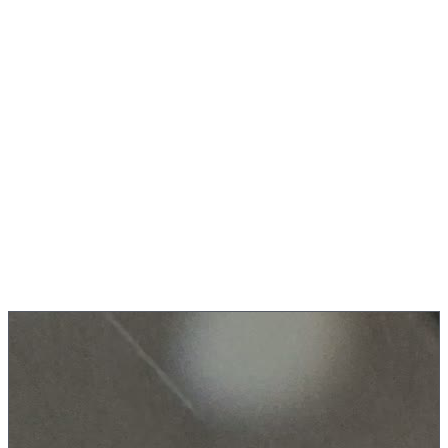
Vad är CNC-
svarvning
?
Vid CNC-svarvning roterar arbetsstycket medan ett skärverktyg
avlägsnar material.
Med
drivna verktyg och Y-axel
bearbetar vi även fickor och tvärrhål
direkt i svarven.
Längdsvarvning
Plansvarvning
Instick
Gängning
Borrning
Fräsning
Direkt från produktionen
CNC-svarvning &
borrning
i aktion
Komplett bearbetning i en uppspänning på DMG MORI NLX
2000|500: svarvning, borrning och gängning med drivna verktyg.