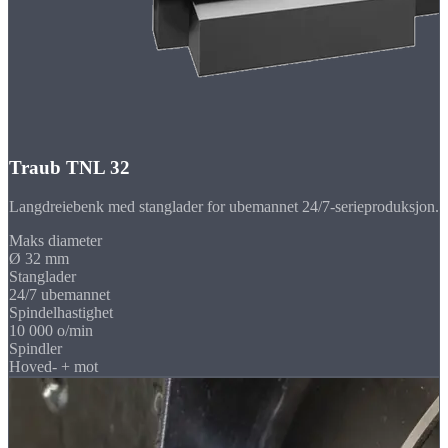
Traub TNL 32
Langdreiebenk med stanglader for ubemannet 24/7-serieproduksjon.
Maks diameter
Ø 32 mm
Stanglader
24/7 ubemannet
Spindelhastighet
10 000 o/min
Spindler
Hoved- + mot