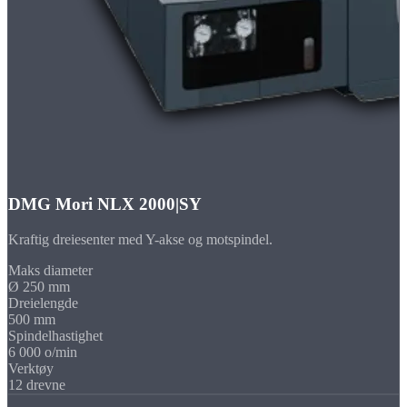
DMG Mori NLX 2000|SY
Kraftig dreiesenter med Y-akse og motspindel.
Maks diameter
Ø 250 mm
Dreielengde
500 mm
Spindelhastighet
6 000 o/min
Verktøy
12 drevne