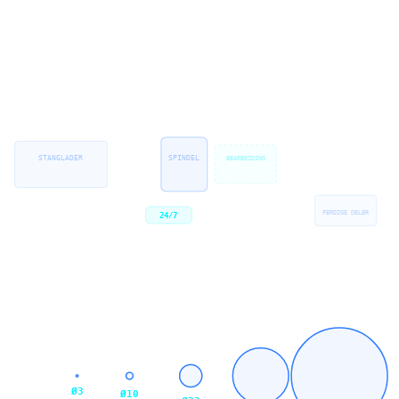
Med vår stanglader produserer vi serier døgnet rundt uten operatør.
Resultatet:
Kostnadseffektiv serieproduksjon
med jevn kvalitet.
STANGLADER
SPINDEL
BEARBEIDING
FERDIGE DELER
24/7
Ø3
Ø10