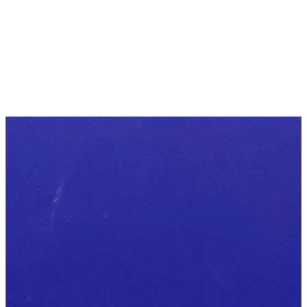
Med
drevne verktøy og Y-akse
bearbeider vi sekskantskonturer og
tverrhull direkte i dreiebenken,
uten omspenning i en fres
.
Anvendelser
Typiske
dreideler