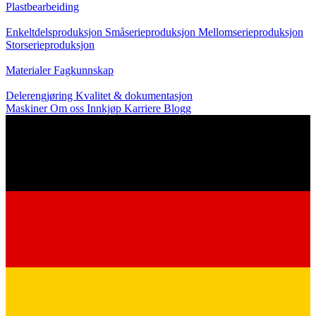
Plastbearbeiding
Produksjon
Enkeltdelsproduksjon
Småserieproduksjon
Mellomserieproduksjon
Storserieproduksjon
Kunnskap
Materialer
Fagkunnskap
Service
Delerengjøring
Kvalitet & dokumentasjon
Maskiner
Om oss
Innkjøp
Karriere
Blogg