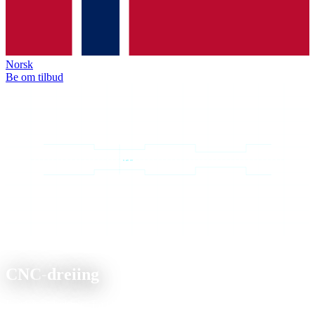
Norsk
Be om tilbud
Ø 80 mm
Tjeneste
CNC-
dreiing
Presisjonsdreideler fra Ø3 til Ø250 mm, enkeltdeler og ubemannet