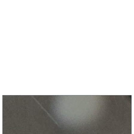
Hva er CNC-
dreiing
?
Ved CNC-dreiing roterer arbeidsstykket mens et skjæreverktøy
fjerner materiale.
Med
drevne verktøy og Y-akse
bearbeider vi også lommer og
tverrhull direkte i dreiebenken.
Lengdedreiing
Plandreiing
Innstikk
Gjenging
Boring
Fresing
Direkte fra produksjonen
CNC-dreiing &
boring
i aksjon
Komplettbearbeiding i ett oppspenn på DMG MORI NLX
2000|500: dreiing, boring og gjenging med drevne verktøy.