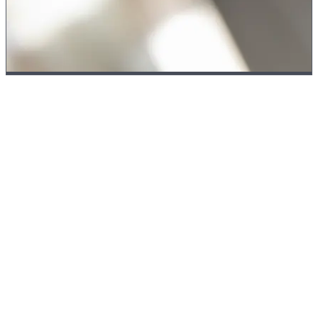
Verktøyinnmåling
Presisjon starter
med verktøyet
Hvert verktøy måles inn automatisk i maskinen, med Renishaw-
måleprober på få mikrometer nøyaktig. Slik oppnår vi toleranser ned
til
IT6
selv ved lange serier.
Verktøyslitasje overvåkes kontinuerlig, og korreksjonsverdier går
direkte inn i bearbeidingen. Resultatet:
jevn kvalitet fra første til siste
del
, også i ubemannede natt- og helgeskift.
Renishaw-måleprober
IT6-toleranser
Slitasjeovervåking
Autokorrigering
Serieproduksjon
24/7
ubemannet