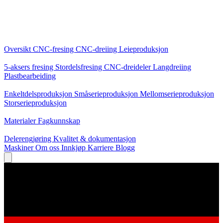
Kjernetjenester
Oversikt
CNC-fresing
CNC-dreiing
Leieproduksjon
Spesialiseringer
5-aksers fresing
Stordelsfresing
CNC-dreideler
Langdreiing
Plastbearbeiding
Produksjon
Enkeltdelsproduksjon
Småserieproduksjon
Mellomserieproduksjon
Storserieproduksjon
Kunnskap
Materialer
Fagkunnskap
Service
Delerengjøring
Kvalitet & dokumentasjon
Maskiner
Om oss
Innkjøp
Karriere
Blogg