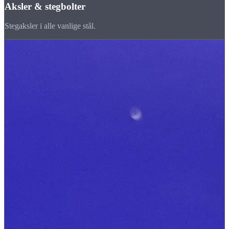
Aksler & stegbolter
Stegaksler i alle vanlige stål.