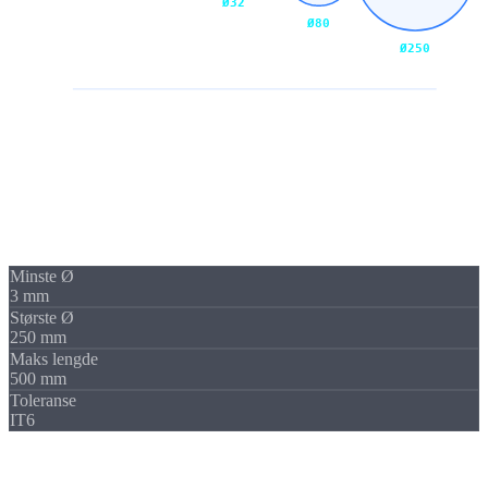
Ø32
Ø80
Ø250
Dreiediameterspekter
Spekter
Fra
Ø3
til
Ø250
Hele diameterspekteret med to spesialiserte maskiner.
Minste Ø
3 mm
Største Ø
250 mm
Maks lengde
500 mm
Toleranse
IT6
Komplett i ett oppspenn
Komplett bearbeiding