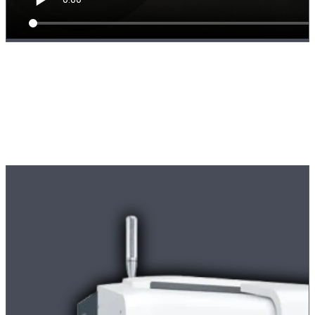
Direkteopptak av komplett CNC-bearbeiding hos Strobel Industry i
Sierksdorf, Schleswig-Holstein: samtidig dreiing og boring med
drevne verktøy på en DMG MORI NLX 2000|500 dreiebenk med
Y-akse og motspindel. Presisjonsproduksjon etter kundetegning for
maskinbygging, medisinsk teknikk, bilindustri og luftfart.
Maskiner
Våre
dreiesentre