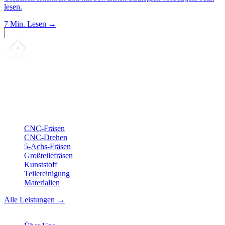
lesen.
7 Min.
Lesen →
Ihr Partner für
präzise CNC-Lohnfertigung
, Fräsen, Drehen &
Langdrehen aus Sierksdorf.
ISO-konform
•
Made in Germany
Leistungen
CNC-Fräsen
CNC-Drehen
5-Achs-Fräsen
Großteilefräsen
Kunststoff
Teilereinigung
Materialien
Alle Leistungen →
Unternehmen