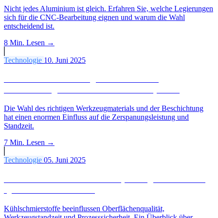
Nicht jedes Aluminium ist gleich. Erfahren Sie, welche Legierungen
sich für die CNC-Bearbeitung eignen und warum die Wahl
entscheidend ist.
8 Min.
Lesen →
Technologie
10. Juni 2025
Einfluss von Werkzeugmaterialien und
Beschichtungen auf die Präzisionszerspanung
Die Wahl des richtigen Werkzeugmaterials und der Beschichtung
hat einen enormen Einfluss auf die Zerspanungsleistung und
Standzeit.
7 Min.
Lesen →
Technologie
05. Juni 2025
Kühlschmierstoffe in der Zerspanung: Einfluss auf
Qualität und Standzeit
Kühlschmierstoffe beeinflussen Oberflächenqualität,
Werkzeugstandzeit und Prozesssicherheit. Ein Überblick über