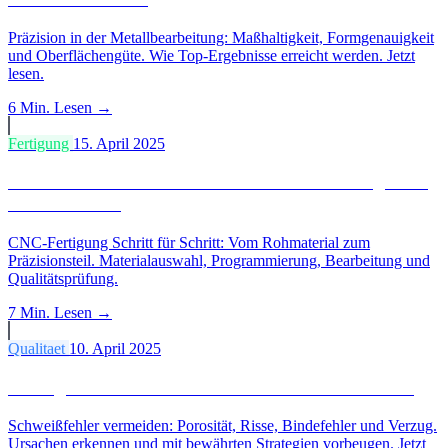
Präzision in der Metallbearbeitung: Maßhaltigkeit, Formgenauigkeit
und Oberflächengüte. Wie Top-Ergebnisse erreicht werden. Jetzt
lesen.
6 Min.
Lesen →
Fertigung
15. April 2025
Vom Rohmaterial zum Meisterstück: Der Weg eines
CNC-Bauteils
CNC-Fertigung Schritt für Schritt: Vom Rohmaterial zum
Präzisionsteil. Materialauswahl, Programmierung, Bearbeitung und
Qualitätsprüfung.
7 Min.
Lesen →
Qualitaet
10. April 2025
Häufige Schweißfehler und wie man sie vermeidet
Schweißfehler vermeiden: Porosität, Risse, Bindefehler und Verzug.
Ursachen erkennen und mit bewährten Strategien vorbeugen. Jetzt