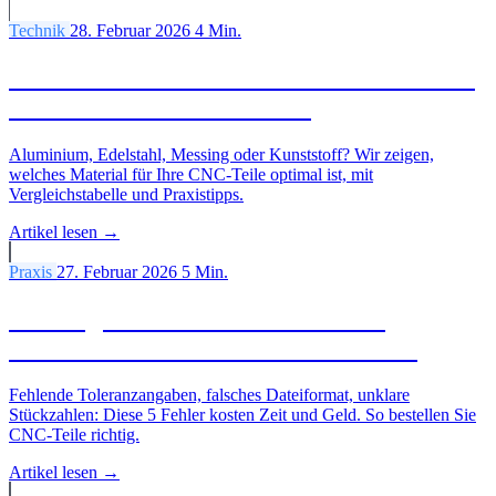
Technik
28. Februar 2026
4 Min.
Welches Material für welches CNC-Teil?
Der Werkstoff-Guide 2026
Aluminium, Edelstahl, Messing oder Kunststoff? Wir zeigen,
welches Material für Ihre CNC-Teile optimal ist, mit
Vergleichstabelle und Praxistipps.
Artikel lesen →
Praxis
27. Februar 2026
5 Min.
5 häufige Fehler beim CNC-Teile
bestellen: und wie Sie sie vermeiden
Fehlende Toleranzangaben, falsches Dateiformat, unklare
Stückzahlen: Diese 5 Fehler kosten Zeit und Geld. So bestellen Sie
CNC-Teile richtig.
Artikel lesen →