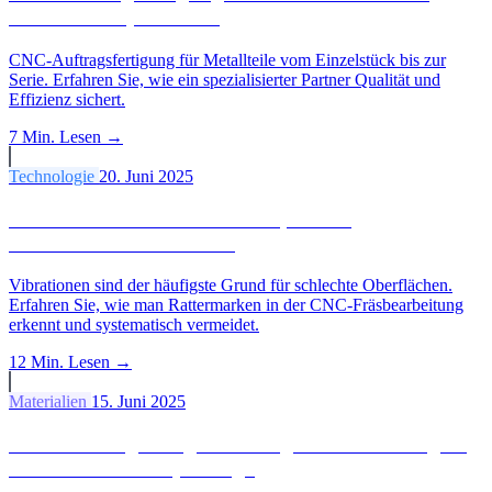
Serien vom Spezialisten
CNC-Auftragsfertigung für Metallteile vom Einzelstück bis zur
Serie. Erfahren Sie, wie ein spezialisierter Partner Qualität und
Effizienz sichert.
7 Min.
Lesen →
Technologie
20. Juni 2025
Vibrationen und Oberflächenqualität:
Rattermarken vermeiden
Vibrationen sind der häufigste Grund für schlechte Oberflächen.
Erfahren Sie, wie man Rattermarken in der CNC-Fräsbearbeitung
erkennt und systematisch vermeidet.
12 Min.
Lesen →
Materialien
15. Juni 2025
Aluminiumlegierungen im Vergleich: Welche eignet
sich für CNC-Zerspanung?