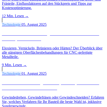
Frästeile, Einflussfaktoren auf den Stückpreis und Tipps zur
Kostenoptimierung.
12 Min.
Lesen →
Technologie
05. August 2025
Oberflächenbehandlung für CNC-Teile: Eloxieren,
Härten, Beschichten
Eloxieren, Vernickeln, Brünieren oder Härten? Der Überblick über
alle gängigen Oberflächenbehandlungen für CNC-gefertigte
Metallteile.
9 Min.
Lesen →
Technologie
01. August 2025
Gewindebearbeitung: Drehen, Fräsen, Schneiden.
Alle Verfahren im Überblick
Gewindedrehen, Gewindefräsen oder Gewindeschneiden? Erfahren
Sie, welches Verfahren für Ihr Bauteil die beste Wahl ist, inklusive
Sondergewinde.