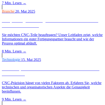
7 Min.
Lesen →
Branche
20. Mai 2025
Zerspanung beauftragen: Leitfaden für Einkäufer
und Konstrukteure
Sie möchten CNC-Teile beauftragen? Unser Leitfaden zeigt, welche
Informationen ein guter Fertigungspartner braucht und wie der
Prozess optimal abläuft.
8 Min.
Lesen →
Technologie
15. Mai 2025
Faktoren, die die Präzision in der CNC-Bearbeitung
beeinflussen
CNC-Präzision hängt von vielen Faktoren ab. Erfahren Sie, welche
technischen und organisatorischen Aspekte die Genauigkeit
beeinflussen.
9 Min.
Lesen →