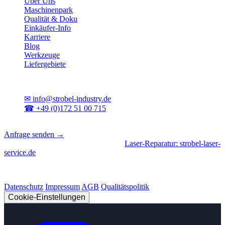
Über Uns
Maschinenpark
Qualität & Doku
Einkäufer-Info
Karriere
Blog
Werkzeuge
Liefergebiete
Kontakt
✉
info@strobel-industry.de
☎
+49 (0)172 51 00 715
📍
Sierksdorf, Schleswig-Holstein
Anfrage senden →
Geschäftsbereiche
|
CNC-Fertigung
•
Laser-Reparatur: strobel-laser-
service.de
© 2026 Strobel Industry. Alle Rechte vorbehalten.
Datenschutz
Impressum
AGB
Qualitätspolitik
Cookie-Einstellungen