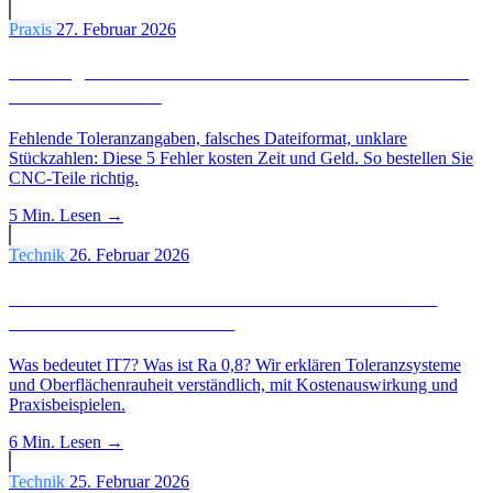
Praxis
27. Februar 2026
5 häufige Fehler beim CNC-Teile bestellen: und wie
Sie sie vermeiden
Fehlende Toleranzangaben, falsches Dateiformat, unklare
Stückzahlen: Diese 5 Fehler kosten Zeit und Geld. So bestellen Sie
CNC-Teile richtig.
5 Min.
Lesen →
Technik
26. Februar 2026
IT-Toleranzen & Ra-Werte einfach erklärt: Was
Einkäufer wissen müssen
Was bedeutet IT7? Was ist Ra 0,8? Wir erklären Toleranzsysteme
und Oberflächenrauheit verständlich, mit Kostenauswirkung und
Praxisbeispielen.
6 Min.
Lesen →
Technik
25. Februar 2026