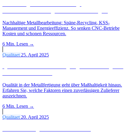
Nachhaltige Metallbearbeitung:
Ressourcenschonung in der CNC-Fertigung
Nachhaltige Metallbearbeitung: Späne-Recycling, KSS-
Management und Energieeffizienz. So senken CNC-Betriebe
Kosten und schonen Ressourcen.
6 Min.
Lesen →
Qualitaet
25. April 2025
Qualität in der Metallfertigung: Was einen guten
Zulieferer ausmacht
Qualität in der Metallfertigung geht über Maßhaltigkeit hinaus.
Erfahren Sie, welche Faktoren einen zuverlässigen Zulieferer
auszeichnen.
6 Min.
Lesen →
Qualitaet
20. April 2025
Die Bedeutung von Präzision in der
Metallbearbeitung