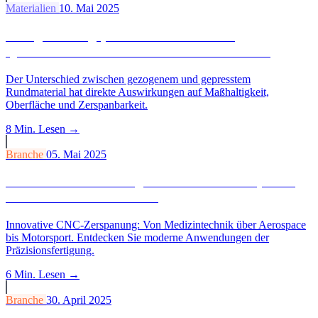
Materialien
10. Mai 2025
Gezogenes vs. gepresstes Rundmaterial:
Qualitätsunterschiede in der CNC-Bearbeitung
Der Unterschied zwischen gezogenem und gepresstem
Rundmaterial hat direkte Auswirkungen auf Maßhaltigkeit,
Oberfläche und Zerspanbarkeit.
8 Min.
Lesen →
Branche
05. Mai 2025
Innovative Anwendungsfälle der CNC-Zerspanung
in der modernen Industrie
Innovative CNC-Zerspanung: Von Medizintechnik über Aerospace
bis Motorsport. Entdecken Sie moderne Anwendungen der
Präzisionsfertigung.
6 Min.
Lesen →
Branche
30. April 2025