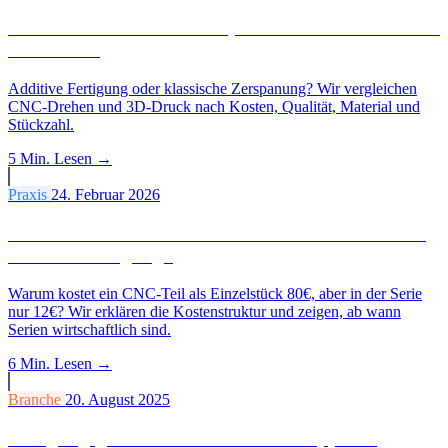
CNC-Drehen vs. 3D-Druck, Wann lohnt sich welches
Verfahren?
Additive Fertigung oder klassische Zerspanung? Wir vergleichen
CNC-Drehen und 3D-Druck nach Kosten, Qualität, Material und
Stückzahl.
5 Min.
Lesen →
Praxis
24. Februar 2026
Einzelteil vs. Serie: Ab welcher Stückzahl lohnt sich
die Serienfertigung?
Warum kostet ein CNC-Teil als Einzelstück 80€, aber in der Serie
nur 12€? Wir erklären die Kostenstruktur und zeigen, ab wann
Serien wirtschaftlich sind.
6 Min.
Lesen →
Branche
20. August 2025
Fertigungsgerecht konstruieren: 10 Tipps für