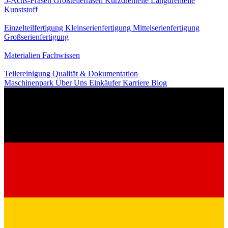
5-Achs-Fräsen
Großteilefräsen
Kurzdrehteile
Langdrehteile
Kunststoff
Fertigung
Einzelteilfertigung
Kleinserienfertigung
Mittelserienfertigung
Großserienfertigung
Wissen
Materialien
Fachwissen
Service
Teilereinigung
Qualität & Dokumentation
Maschinenpark
Über Uns
Einkäufer
Karriere
Blog