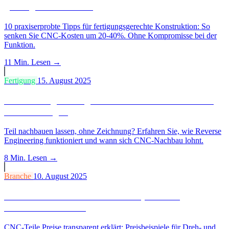
günstigere CNC-Teile
10 praxiserprobte Tipps für fertigungsgerechte Konstruktion: So
senken Sie CNC-Kosten um 20-40%. Ohne Kompromisse bei der
Funktion.
11 Min.
Lesen →
Fertigung
15. August 2025
Reverse Engineering & Nachbau: CNC-Teile nach
Muster fertigen
Teil nachbauen lassen, ohne Zeichnung? Erfahren Sie, wie Reverse
Engineering funktioniert und wann sich CNC-Nachbau lohnt.
8 Min.
Lesen →
Branche
10. August 2025
Was kosten CNC-Teile? Preisbeispiele und
Kalkulation erklärt
CNC-Teile Preise transparent erklärt: Preisbeispiele für Dreh- und