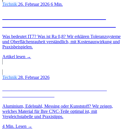
Technik
26. Februar 2026
6 Min.
IT-Toleranzen & Ra-Werte einfach
erklärt: Was Einkäufer wissen müssen
Was bedeutet IT7? Was ist Ra 0,8? Wir erklären Toleranzsysteme
und Oberflächenrauheit verständlich, mit Kostenauswirkung und
Praxisbeispielen.
Artikel lesen →
Alle Artikel
Technik
28. Februar 2026
Welches Material für welches CNC-Teil? Der
Werkstoff-Guide 2026
Aluminium, Edelstahl, Messing oder Kunststoff? Wir zeigen,
welches Material für Ihre CNC-Teile optimal ist, mit
Vergleichstabelle und Praxistipps.
4 Min.
Lesen →