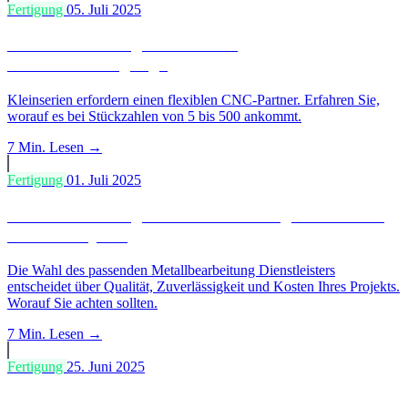
Fertigung
05. Juli 2025
Wer ist der richtige Partner für
Kleinserienfertigung?
Kleinserien erfordern einen flexiblen CNC-Partner. Erfahren Sie,
worauf es bei Stückzahlen von 5 bis 500 ankommt.
7 Min.
Lesen →
Fertigung
01. Juli 2025
Wer ist der richtige Metallbearbeitung Dienstleister
für Ihr Projekt?
Die Wahl des passenden Metallbearbeitung Dienstleisters
entscheidet über Qualität, Zuverlässigkeit und Kosten Ihres Projekts.
Worauf Sie achten sollten.
7 Min.
Lesen →
Fertigung
25. Juni 2025
CNC-Auftragsfertigung Metall: Einzelteile und