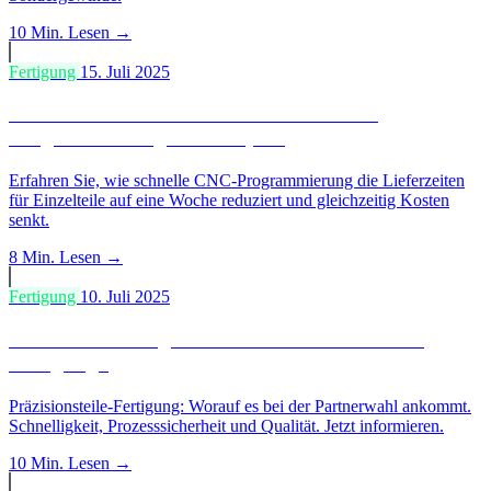
10 Min.
Lesen →
Fertigung
15. Juli 2025
CNC-Einzelteile in 1 Woche: Wie schnelle
Programmierung Kosten spart
Erfahren Sie, wie schnelle CNC-Programmierung die Lieferzeiten
für Einzelteile auf eine Woche reduziert und gleichzeitig Kosten
senkt.
8 Min.
Lesen →
Fertigung
10. Juli 2025
Wer ist der richtige Partner für Präzisionsteile-
Fertigung?
Präzisionsteile-Fertigung: Worauf es bei der Partnerwahl ankommt.
Schnelligkeit, Prozesssicherheit und Qualität. Jetzt informieren.
10 Min.
Lesen →