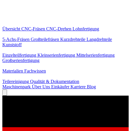
Kernleistungen
Übersicht
CNC-Fräsen
CNC-Drehen
Lohnfertigung
Spezialisierungen
5-Achs-Fräsen
Großteilefräsen
Kurzdrehteile
Langdrehteile
Kunststoff
Fertigung
Einzelteilfertigung
Kleinserienfertigung
Mittelserienfertigung
Großserienfertigung
Wissen
Materialien
Fachwissen
Service
Teilereinigung
Qualität & Dokumentation
Maschinenpark
Über Uns
Einkäufer
Karriere
Blog