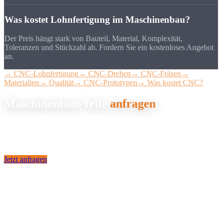
Was kostet Lohnfertigung im Maschinenbau?
Der Preis hängt stark von Bauteil, Material, Komplexität,
Toleranzen und Stückzahl ab. Fordern Sie ein kostenloses Angebot
an.
→ CNC-Lohnfertigung
→ CNC-Drehen
→ CNC-Fräsen
→
Materialien
→ Qualität
→ CNC-Prototypen
→ Was kostet CNC?
Maschinenbau-Teile
anfragen
Senden Sie uns Ihre Zeichnung. Wir erstellen Ihnen innerhalb von
24 Stunden ein verbindliches Angebot für Ihre Maschinenbau-
Komponenten.
Jetzt anfragen