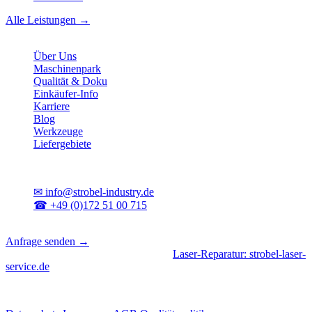
Alle Leistungen →
Unternehmen
Über Uns
Maschinenpark
Qualität & Doku
Einkäufer-Info
Karriere
Blog
Werkzeuge
Liefergebiete
Kontakt
✉
info@strobel-industry.de
☎
+49 (0)172 51 00 715
📍
Sierksdorf, Schleswig-Holstein
Anfrage senden →
Geschäftsbereiche
|
CNC-Fertigung
•
Laser-Reparatur: strobel-laser-
service.de
© 2026 Strobel Industry. Alle Rechte vorbehalten.