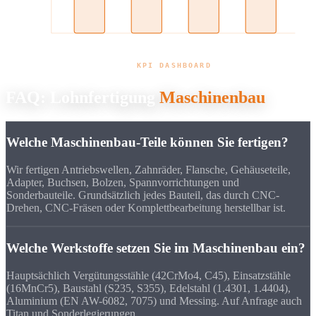
Liefertreue
Erstmuster
Qualität
Angebote
KPI DASHBOARD
FAQ: Lohnfertigung
Maschinenbau
Welche Maschinenbau-Teile können Sie fertigen?
Wir fertigen Antriebswellen, Zahnräder, Flansche, Gehäuseteile,
Adapter, Buchsen, Bolzen, Spannvorrichtungen und
Sonderbauteile. Grundsätzlich jedes Bauteil, das durch CNC-
Drehen, CNC-Fräsen oder Komplettbearbeitung herstellbar ist.
Welche Werkstoffe setzen Sie im Maschinenbau ein?
Hauptsächlich Vergütungsstähle (42CrMo4, C45), Einsatzstähle
(16MnCr5), Baustahl (S235, S355), Edelstahl (1.4301, 1.4404),
Aluminium (EN AW-6082, 7075) und Messing. Auf Anfrage auch
Titan und Sonderlegierungen.