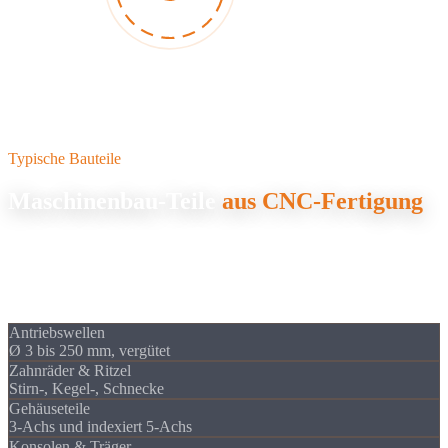
Typische Bauteile
Maschinenbau-Teile
aus CNC-Fertigung
Im Maschinenbau kommt es auf Präzision, Belastbarkeit und enge
Toleranzen an. Wir fertigen die kritischen Komponenten, die Ihre
Maschinen zuverlässig antreiben, vom Prototyp bis zur
Serienfertigung.
Antriebswellen
Ø 3 bis 250 mm, vergütet
Zahnräder & Ritzel
Stirn-, Kegel-, Schnecke
Gehäuseteile
3-Achs und indexiert 5-Achs
Konsolen & Träger