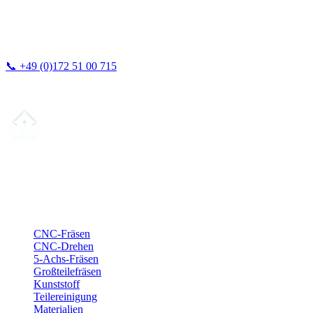
📞
+49 (0)172 51 00 715
Wir antworten in der Regel innerhalb von 24h.
Ihr Partner für
präzise CNC-Lohnfertigung
, Fräsen, Drehen &
Langdrehen aus Sierksdorf.
ISO-konform
•
Made in Germany
Leistungen
CNC-Fräsen
CNC-Drehen
5-Achs-Fräsen
Großteilefräsen
Kunststoff
Teilereinigung
Materialien