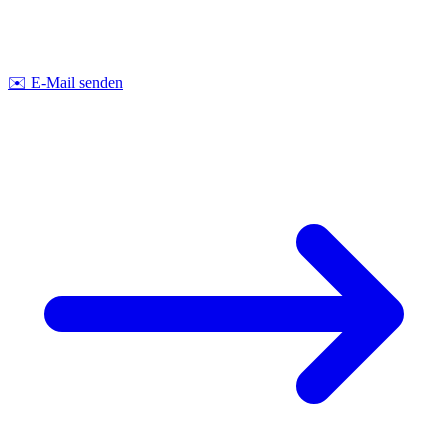
Lassen Sie uns gemeinsam über Ihr nächstes Projekt sprechen. Wir
beraten Sie
unverbindlich
zu Machbarkeit und Kosten.
Strobel Industry Team
✉️
E-Mail senden