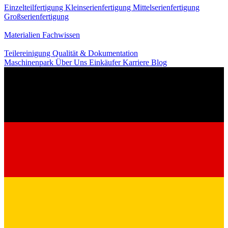
Einzelteilfertigung
Kleinserienfertigung
Mittelserienfertigung
Großserienfertigung
Wissen
Materialien
Fachwissen
Service
Teilereinigung
Qualität & Dokumentation
Maschinenpark
Über Uns
Einkäufer
Karriere
Blog