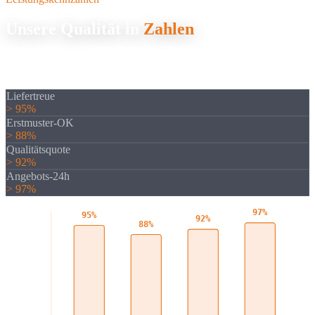
Unsere Qualität in
Zahlen
Unser Qualitätsmanagement sichert durchgängig hohe Standards,
von der Wareneingangsprüfung bis zur Endkontrolle.
Liefertreue
> 95%
Erstmuster-OK
> 88%
Qualitätsquote
> 92%
Angebots-24h
> 97%
97%
95%
92%
88%