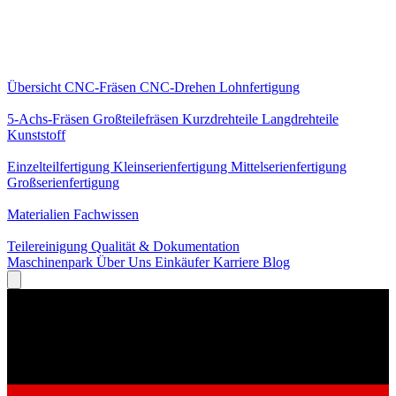
Kernleistungen
Übersicht
CNC-Fräsen
CNC-Drehen
Lohnfertigung
Spezialisierungen
5-Achs-Fräsen
Großteilefräsen
Kurzdrehteile
Langdrehteile
Kunststoff
Fertigung
Einzelteilfertigung
Kleinserienfertigung
Mittelserienfertigung
Großserienfertigung
Wissen
Materialien
Fachwissen
Service
Teilereinigung
Qualität & Dokumentation
Maschinenpark
Über Uns
Einkäufer
Karriere
Blog