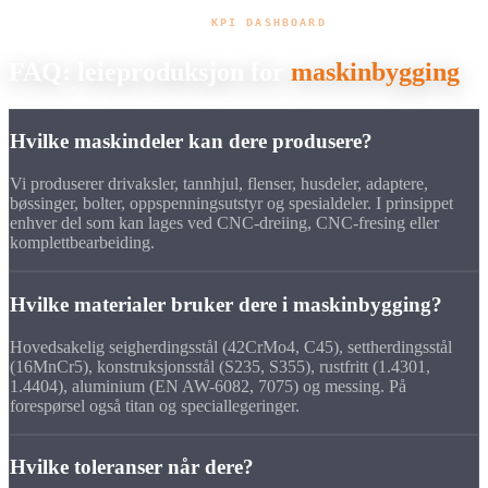
KPI DASHBOARD
FAQ: leieproduksjon for
maskinbygging
Hvilke maskindeler kan dere produsere?
Vi produserer drivaksler, tannhjul, flenser, husdeler, adaptere,
bøssinger, bolter, oppspenningsutstyr og spesialdeler. I prinsippet
enhver del som kan lages ved CNC-dreiing, CNC-fresing eller
komplettbearbeiding.
Hvilke materialer bruker dere i maskinbygging?
Hovedsakelig seigherdingsstål (42CrMo4, C45), settherdingsstål
(16MnCr5), konstruksjonsstål (S235, S355), rustfritt (1.4301,
1.4404), aluminium (EN AW-6082, 7075) og messing. På
forespørsel også titan og speciallegeringer.
Hvilke toleranser når dere?