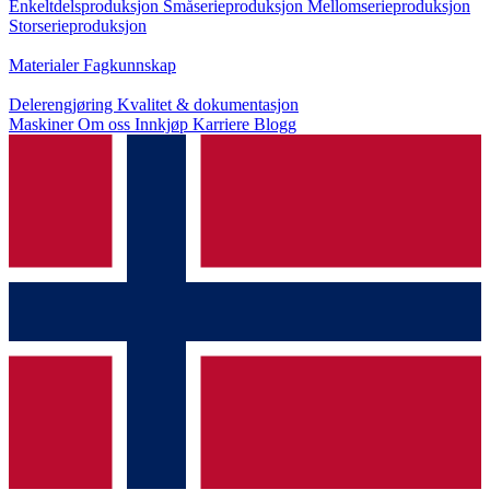
Enkeltdelsproduksjon
Småserieproduksjon
Mellomserieproduksjon
Storserieproduksjon
Kunnskap
Materialer
Fagkunnskap
Service
Delerengjøring
Kvalitet & dokumentasjon
Maskiner
Om oss
Innkjøp
Karriere
Blogg