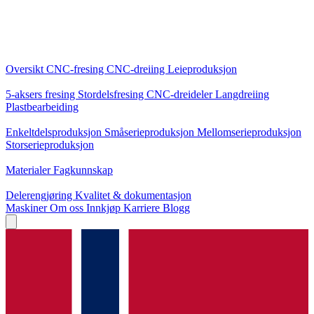
Kjernetjenester
Oversikt
CNC-fresing
CNC-dreiing
Leieproduksjon
Spesialiseringer
5-aksers fresing
Stordelsfresing
CNC-dreideler
Langdreiing
Plastbearbeiding
Produksjon
Enkeltdelsproduksjon
Småserieproduksjon
Mellomserieproduksjon
Storserieproduksjon
Kunnskap
Materialer
Fagkunnskap
Service
Delerengjøring
Kvalitet & dokumentasjon
Maskiner
Om oss
Innkjøp
Karriere
Blogg