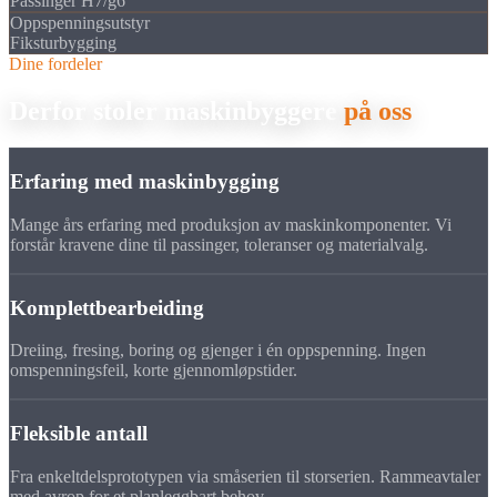
Passinger H7/g6
Oppspenningsutstyr
Fiksturbygging
Dine fordeler
Derfor stoler maskinbyggere
på oss
Erfaring med maskinbygging
Mange års erfaring med produksjon av maskinkomponenter. Vi
forstår kravene dine til passinger, toleranser og materialvalg.
Komplettbearbeiding
Dreiing, fresing, boring og gjenger i én oppspenning. Ingen
omspenningsfeil, korte gjennomløpstider.
Fleksible antall
Fra enkeltdelsprototypen via småserien til storserien. Rammeavtaler
med avrop for et planleggbart behov.