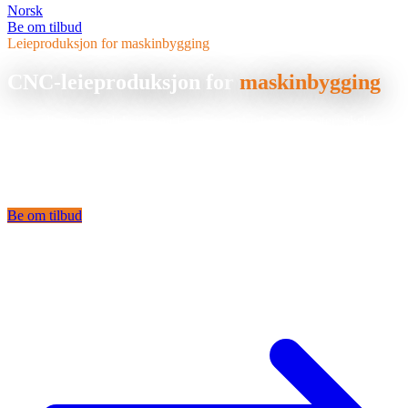
Norsk
Be om tilbud
Leieproduksjon for maskinbygging
CNC-leieproduksjon for
maskinbygging
Din pålitelige produksjonspartner på maskinkomponenter: aksler,
tannhjul, hus og spesialdeler, nøyaktig produsert og levert til avtalt
tid.
lohnfertigungMaschinenbauPage.directAnswer
Be om tilbud