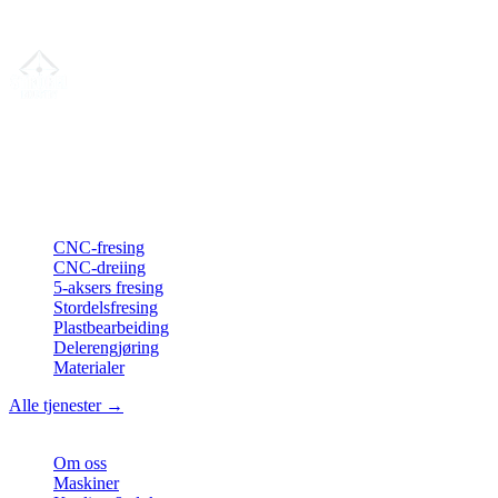
Vi svarer vanligvis innen 24 timer.
Din partner for
presis CNC-leieproduksjon
, fresing, dreiing &
langdreiing fra Nord-Tyskland.
ISO-konform
•
Made in Germany
Tjenester
CNC-fresing
CNC-dreiing
5-aksers fresing
Stordelsfresing
Plastbearbeiding
Delerengjøring
Materialer
Alle tjenester →
Bedrift
Om oss
Maskiner