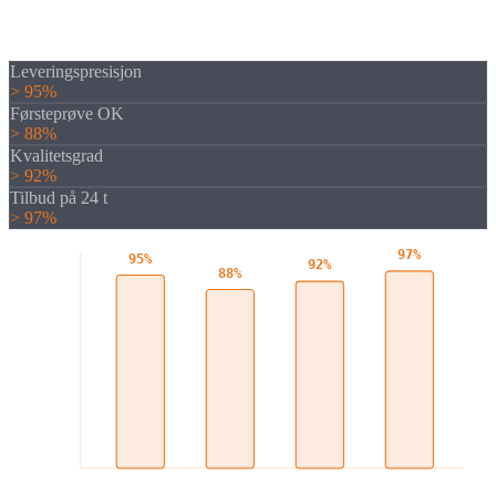
Kvalitetsstyringen vår sikrer et gjennomgående høyt nivå, fra
varemottakskontrollen til sluttkontrollen.
Leveringspresisjon
> 95%
Førsteprøve OK
> 88%
Kvalitetsgrad
> 92%
Tilbud på 24 t
> 97%
97%
95%
92%
88%
Levering
Førsteprøve
Kvalitet
Tilbud