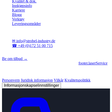
Kvalitet & dok.
Innkjøpsinfo
Karriere
Blogg
Verktøy
Leveringsområder
Kontakt
✉
info@strobel-industry.de
☎
+49 (0)172 51 00 715
📍
Sierksdorf, Nord-Tyskland
Be om tilbud →
footer.geschaeftsbereiche
|
footer.cncFertigung
•
footer.laserService
© 2026 Strobel Industry. Alle rettigheter forbeholdt.
Personvern
Juridisk informasjon
Vilkår
Kvalitetspolitikk
Informasjonskapselinnstillinger