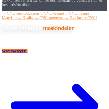
stykkprisen varierer sterkt med del, materiale og volum. Be om et
kostnadsfritt tilbud.
→ CNC-leieproduksjon
→ CNC-dreiing
→ CNC-fresing
→
Materialer
→ Kvalitet
→ CNC-prototyper
→ Hva koster CNC?
Be om tilbud på
maskindeler
Send oss tegningen din. Vi lager et bindende tilbud på
maskinkomponentene dine innen 24 timer.
Send forespørsel