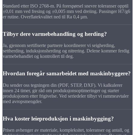
Standard etter ISO 2768-m. På forespørsel snevre toleranser opptil
±0,01 mm ved fresing og ±0,005 mm ved dreiing. Passinger H7/g6
er rutine. Overflatekvalitet ned til Ra 0,4 µm.
Tilbyr dere varmebehandling og herding?
Ja, gjennom sertifiserte partnere koordinerer vi seigherding,
settherding, induksjonsherding og nitrering. Delene kommer ferdig
varmebehandlet og kontrollert til deg.
Hvordan foregår samarbeidet med maskinbyggere?
Du sender oss tegningen din (PDF, STEP, DXF). Vi kalkulerer
innen 24 timer, gir råd om produksjonsoptimeringer og starter
produksjonen etter frigivelse. Ved seriedeler tilbyr vi rammeavtaler
med avropsmengder.
Hva koster leieproduksjon i maskinbygging?
Prisen avhenger av materiale, kompleksitet, toleranser og antall, og