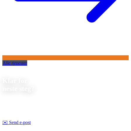
Alle tjenester
Kontakt
Klar for
neste steg?
La oss diskutere ditt neste prosjekt. Vi tilbyr
uforpliktende
rådgivning om gjennomførbarhet og pris.
Strobel Industry Team
✉️
Send e-post