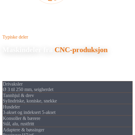
Typiske deler
Maskindeler fra
CNC-produksjon
I maskinbygging handler det om presisjon, bæreevne og snevre
toleranser. Vi produserer de kritiske komponentene som driver
maskinene dine pålitelig, fra prototype til serieproduksjon.
Drivaksler
Ø 3 til 250 mm, seigherdet
Tannhjul & drev
Sylindriske, koniske, snekke
Husdeler
3-akset og indeksert 5-akset
Konsoller & bærere
Stål, alu, rustfritt
Adaptere & bøssinger