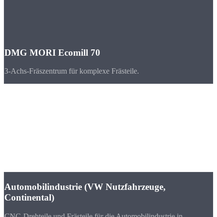
DMG MORI Ecomill 70
3-Achs-Fräszentrum für komplexe Frästeile.
Branchen
CNC-Teile für
Hannover & Niedersachsen
Hannover ist Messestadt und Industriestandort Nr. 1 in
Niedersachsen. VW Nutzfahrzeuge, Continental und zahlreiche
Maschinenbauer sorgen für Nachfrage.
Automobilindustrie (VW Nutzfahrzeuge,
Continental)
CNC-Drehteile und Frästeile für die Automobilindustrie in