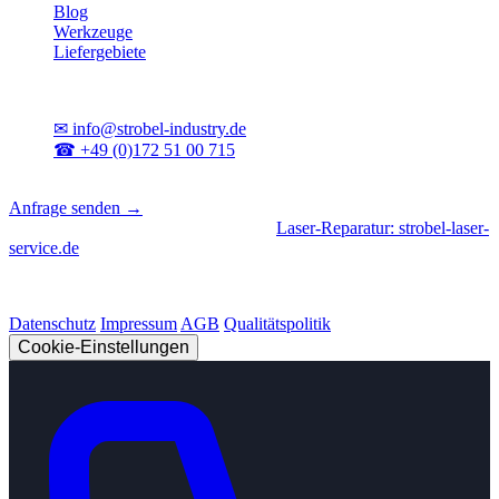
Blog
Werkzeuge
Liefergebiete
Kontakt
✉
info@strobel-industry.de
☎
+49 (0)172 51 00 715
📍
Sierksdorf, Schleswig-Holstein
Anfrage senden →
Geschäftsbereiche
|
CNC-Fertigung
•
Laser-Reparatur: strobel-laser-
service.de
© 2026 Strobel Industry. Alle Rechte vorbehalten.
Datenschutz
Impressum
AGB
Qualitätspolitik
Cookie-Einstellungen