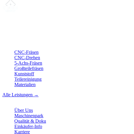
Ihr Partner für
präzise CNC-Lohnfertigung
, Fräsen, Drehen &
Langdrehen aus Sierksdorf.
ISO-konform
•
Made in Germany
Leistungen
CNC-Fräsen
CNC-Drehen
5-Achs-Fräsen
Großteilefräsen
Kunststoff
Teilereinigung
Materialien
Alle Leistungen →
Unternehmen
Über Uns
Maschinenpark
Qualität & Doku
Einkäufer-Info
Karriere