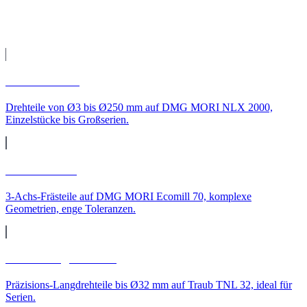
CNC-Leistungen für
Hannover
CNC-Drehen
Drehteile von Ø3 bis Ø250 mm auf DMG MORI NLX 2000,
Einzelstücke bis Großserien.
CNC-Fräsen
3-Achs-Frästeile auf DMG MORI Ecomill 70, komplexe
Geometrien, enge Toleranzen.
CNC-Langdrehteile
Präzisions-Langdrehteile bis Ø32 mm auf Traub TNL 32, ideal für
Serien.