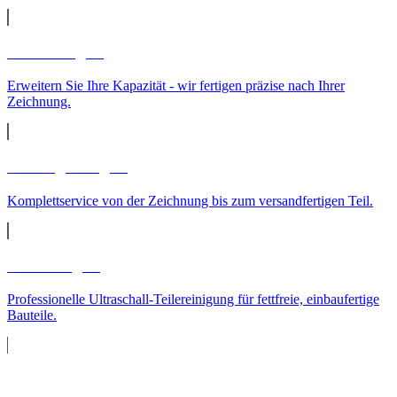
Lohnfertigung
Erweitern Sie Ihre Kapazität - wir fertigen präzise nach Ihrer
Zeichnung.
Auftragsfertigung
Komplettservice von der Zeichnung bis zum versandfertigen Teil.
Teilereinigung
Professionelle Ultraschall-Teilereinigung für fettfreie, einbaufertige
Bauteile.
Maschinenpark