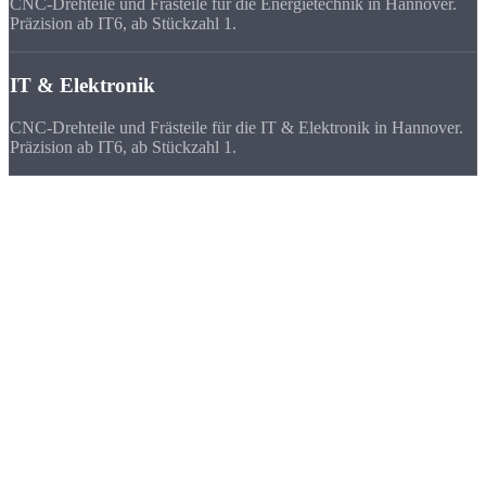
CNC-Drehteile und Frästeile für die Energietechnik in Hannover.
Präzision ab IT6, ab Stückzahl 1.
IT & Elektronik
CNC-Drehteile und Frästeile für die IT & Elektronik in Hannover.
Präzision ab IT6, ab Stückzahl 1.
Deutschlandweit
zufriedene Kunden
Wir beliefern Unternehmen in ganz Deutschland - von Flensburg bis
München. Viele Kunden bevorzugen uns vor ihrem lokalen
Zulieferer, weil
Qualität, Lieferzeit, Kosten und die persönliche
Zusammenarbeit
stimmen.
★★★★★
„Als Aussteller auf der Hannover Messe brauchten wir kurzfristig
15 Demonstrationsteile. Strobel hat in 5 Tagen geliefert - perfekte
Oberflächen.“
FAQ