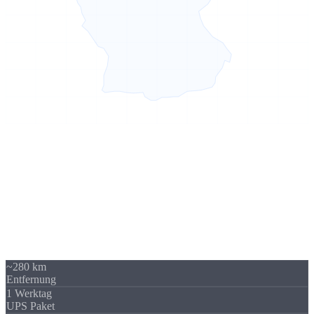
Sierksdorf → Hannover
280 km -
kein Problem
Unser Standort in Sierksdorf (Schleswig-Holstein) liegt 280 km von
Hannover entfernt - über A7 / A1 gut erreichbar. Trotzdem beliefern
wir regelmäßig Unternehmen in Hannover und Niedersachsen. Die
Versandkosten sind überschaubar und fallen im Verhältnis zum
Auftragswert kaum ins Gewicht.
~280 km
Entfernung
1 Werktag
UPS Paket