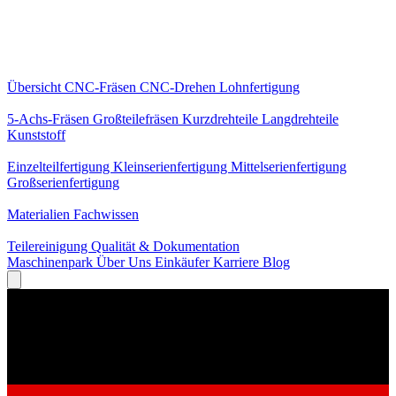
Kernleistungen
Übersicht
CNC-Fräsen
CNC-Drehen
Lohnfertigung
Spezialisierungen
5-Achs-Fräsen
Großteilefräsen
Kurzdrehteile
Langdrehteile
Kunststoff
Fertigung
Einzelteilfertigung
Kleinserienfertigung
Mittelserienfertigung
Großserienfertigung
Wissen
Materialien
Fachwissen
Service
Teilereinigung
Qualität & Dokumentation
Maschinenpark
Über Uns
Einkäufer
Karriere
Blog