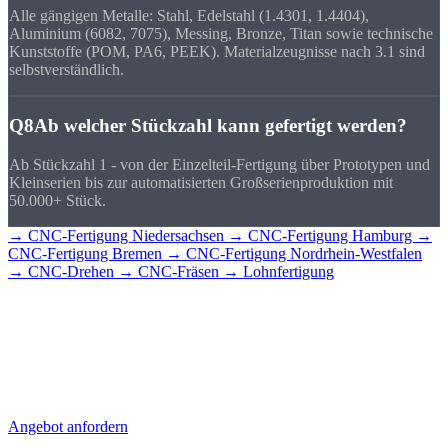
Alle gängigen Metalle: Stahl, Edelstahl (1.4301, 1.4404),
Aluminium (6082, 7075), Messing, Bronze, Titan sowie technische
Kunststoffe (POM, PA6, PEEK). Materialzeugnisse nach 3.1 sind
selbstverständlich.
Q8
Ab welcher Stückzahl kann gefertigt werden?
Ab Stückzahl 1 - von der Einzelteil-Fertigung über Prototypen und
Kleinserien bis zur automatisierten Großserienproduktion mit
50.000+ Stück.
→ CNC-Fertigung Niedersachsen
→ CNC-Fertigung Hamburg
→
CNC-Fertigung Bremen
→ CNC-Fertigung Nordrhein-Westfalen
→ CNC-Drehen
→ CNC-Fräsen
→ Lohnfertigung
CNC-Teile für
Hannover?
Senden Sie uns Ihre Zeichnung - Sie erhalten schnell ein detailliertes
Angebot mit Stückpreis und Lieferzeit. Direkt aus Sierksdorf,
geliefert nach Hannover.
Angebot anfordern