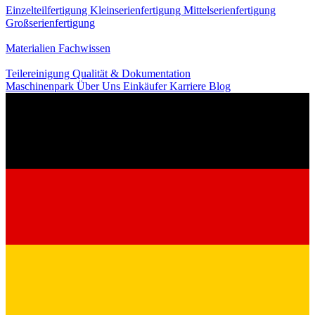
Einzelteilfertigung
Kleinserienfertigung
Mittelserienfertigung
Großserienfertigung
Wissen
Materialien
Fachwissen
Service
Teilereinigung
Qualität & Dokumentation
Maschinenpark
Über Uns
Einkäufer
Karriere
Blog