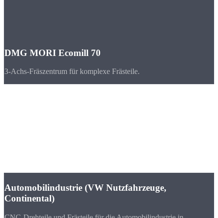
DMG MORI Ecomill 70
3-Achs-Fräszentrum für komplexe Frästeile.
Branchen
CNC-Teile für
Hannover & Niedersachsen
Hannover ist Messestadt und Industriestandort Nr. 1 in
Niedersachsen. VW Nutzfahrzeuge, Continental und zahlreiche
Maschinenbauer sorgen für Nachfrage.
Automobilindustrie (VW Nutzfahrzeuge,
Continental)
CNC-Drehteile und Frästeile für die Automobilindustrie in