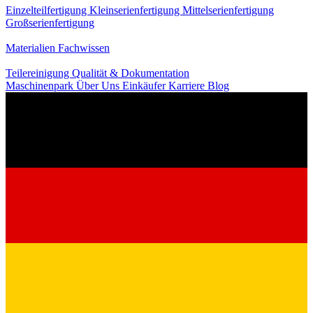
Einzelteilfertigung
Kleinserienfertigung
Mittelserienfertigung
Großserienfertigung
Wissen
Materialien
Fachwissen
Service
Teilereinigung
Qualität & Dokumentation
Maschinenpark
Über Uns
Einkäufer
Karriere
Blog