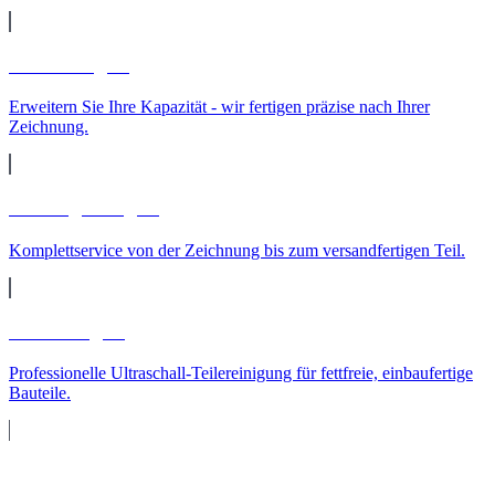
Lohnfertigung
Erweitern Sie Ihre Kapazität - wir fertigen präzise nach Ihrer
Zeichnung.
Auftragsfertigung
Komplettservice von der Zeichnung bis zum versandfertigen Teil.
Teilereinigung
Professionelle Ultraschall-Teilereinigung für fettfreie, einbaufertige
Bauteile.
Maschinenpark