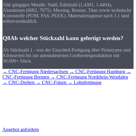
Alle gängigen Metalle: Stahl, Edelstahl (1.4301, 1.4404),
Aluminium (6082, 7075), Messing, Bronze, Titan sowie technische
Kunststoffe (POM, PA6, PEEK). Materialzeugnisse nach 3.1 sind
selbstverständlich.
Q8
Ab welcher Stückzahl kann gefertigt werden?
Ab Stückzahl 1 - von der Einzelteil-Fertigung über Prototypen und
Kleinserien bis zur automatisierten Großserienproduktion mit
50.000+ Stück.
→ CNC-Fertigung Niedersachsen
→ CNC-Fertigung Hamburg
→
CNC-Fertigung Bremen
→ CNC-Fertigung Nordrhein-Westfalen
→ CNC-Drehen
→ CNC-Fräsen
→ Lohnfertigung
CNC-Teile für
Hannover?
Senden Sie uns Ihre Zeichnung - Sie erhalten schnell ein detailliertes
Angebot mit Stückpreis und Lieferzeit. Direkt aus Sierksdorf,
geliefert nach Hannover.
Angebot anfordern