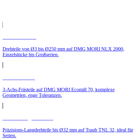
CNC-Leistungen für
Hannover
CNC-Drehen
Drehteile von Ø3 bis Ø250 mm auf DMG MORI NLX 2000,
Einzelstücke bis Großserien.
CNC-Fräsen
3-Achs-Frästeile auf DMG MORI Ecomill 70, komplexe
Geometrien, enge Toleranzen.
CNC-Langdrehteile
Präzisions-Langdrehteile bis Ø32 mm auf Traub TNL 32, ideal für
Serien.