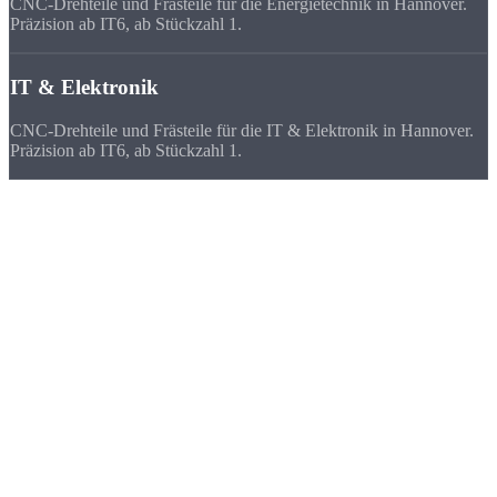
CNC-Drehteile und Frästeile für die Energietechnik in Hannover.
Präzision ab IT6, ab Stückzahl 1.
IT & Elektronik
CNC-Drehteile und Frästeile für die IT & Elektronik in Hannover.
Präzision ab IT6, ab Stückzahl 1.
Deutschlandweit
zufriedene Kunden
Wir beliefern Unternehmen in ganz Deutschland - von Flensburg bis
München. Viele Kunden bevorzugen uns vor ihrem lokalen
Zulieferer, weil
Qualität, Lieferzeit, Kosten und die persönliche
Zusammenarbeit
stimmen.
★★★★★
„Als Aussteller auf der Hannover Messe brauchten wir kurzfristig
15 Demonstrationsteile. Strobel hat in 5 Tagen geliefert - perfekte
Oberflächen.“
FAQ