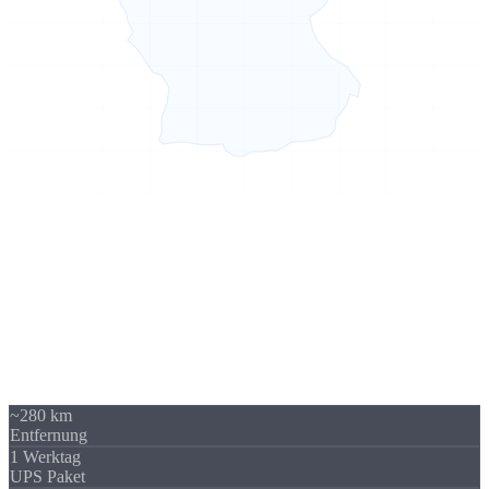
Sierksdorf → Hannover
280 km -
kein Problem
Unser Standort in Sierksdorf (Schleswig-Holstein) liegt 280 km von
Hannover entfernt - über A7 / A1 gut erreichbar. Trotzdem beliefern
wir regelmäßig Unternehmen in Hannover und Niedersachsen. Die
Versandkosten sind überschaubar und fallen im Verhältnis zum
Auftragswert kaum ins Gewicht.
~280 km
Entfernung
1 Werktag
UPS Paket