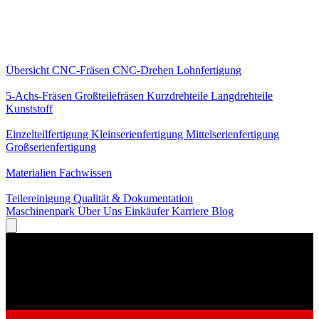
Kernleistungen
Übersicht
CNC-Fräsen
CNC-Drehen
Lohnfertigung
Spezialisierungen
5-Achs-Fräsen
Großteilefräsen
Kurzdrehteile
Langdrehteile
Kunststoff
Fertigung
Einzelteilfertigung
Kleinserienfertigung
Mittelserienfertigung
Großserienfertigung
Wissen
Materialien
Fachwissen
Service
Teilereinigung
Qualität & Dokumentation
Maschinenpark
Über Uns
Einkäufer
Karriere
Blog