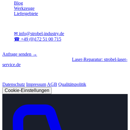
Blog
Werkzeuge
Liefergebiete
Kontakt
✉
info@strobel-industry.de
☎
+49 (0)172 51 00 715
📍
Sierksdorf, Schleswig-Holstein
Anfrage senden →
Geschäftsbereiche
|
CNC-Fertigung
•
Laser-Reparatur: strobel-laser-
service.de
© 2026 Strobel Industry. Alle Rechte vorbehalten.
Datenschutz
Impressum
AGB
Qualitätspolitik
Cookie-Einstellungen