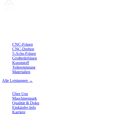
Ihr Partner für
präzise CNC-Lohnfertigung
, Fräsen, Drehen &
Langdrehen aus Sierksdorf.
ISO-konform
•
Made in Germany
Leistungen
CNC-Fräsen
CNC-Drehen
5-Achs-Fräsen
Großteilefräsen
Kunststoff
Teilereinigung
Materialien
Alle Leistungen →
Unternehmen
Über Uns
Maschinenpark
Qualität & Doku
Einkäufer-Info
Karriere