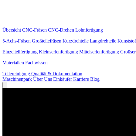
Kernleistungen
Übersicht
CNC-Fräsen
CNC-Drehen
Lohnfertigung
Spezialisierungen
5-Achs-Fräsen
Großteilefräsen
Kurzdrehteile
Langdrehteile
Kunststof
Fertigung
Einzelteilfertigung
Kleinserienfertigung
Mittelserienfertigung
Großser
Wissen
Materialien
Fachwissen
Service
Teilereinigung
Qualität & Dokumentation
Maschinenpark
Über Uns
Einkäufer
Karriere
Blog