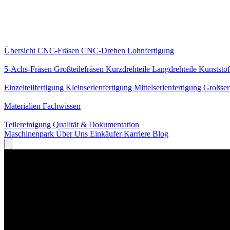
Kernleistungen
Übersicht
CNC-Fräsen
CNC-Drehen
Lohnfertigung
Spezialisierungen
5-Achs-Fräsen
Großteilefräsen
Kurzdrehteile
Langdrehteile
Kunststof
Fertigung
Einzelteilfertigung
Kleinserienfertigung
Mittelserienfertigung
Großser
Wissen
Materialien
Fachwissen
Service
Teilereinigung
Qualität & Dokumentation
Maschinenpark
Über Uns
Einkäufer
Karriere
Blog