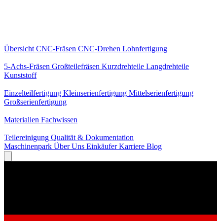
Kernleistungen
Übersicht
CNC-Fräsen
CNC-Drehen
Lohnfertigung
Spezialisierungen
5-Achs-Fräsen
Großteilefräsen
Kurzdrehteile
Langdrehteile
Kunststoff
Fertigung
Einzelteilfertigung
Kleinserienfertigung
Mittelserienfertigung
Großserienfertigung
Wissen
Materialien
Fachwissen
Service
Teilereinigung
Qualität & Dokumentation
Maschinenpark
Über Uns
Einkäufer
Karriere
Blog