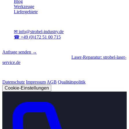
Blog
Werkzeuge
Liefergebiete
Kontakt
✉
info@strobel-industry.de
☎
+49 (0)172 51 00 715
📍
Sierksdorf, Schleswig-Holstein
Anfrage senden →
Geschäftsbereiche
|
CNC-Fertigung
•
Laser-Reparatur: strobel-laser-
service.de
© 2026 Strobel Industry. Alle Rechte vorbehalten.
Datenschutz
Impressum
AGB
Qualitätspolitik
Cookie-Einstellungen