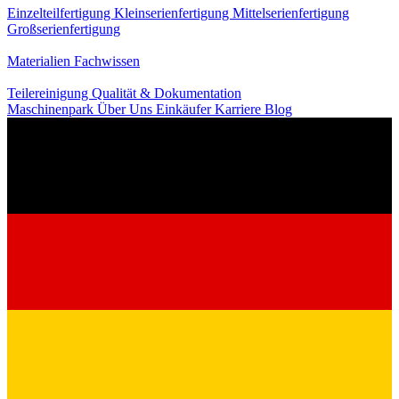
Einzelteilfertigung
Kleinserienfertigung
Mittelserienfertigung
Großserienfertigung
Wissen
Materialien
Fachwissen
Service
Teilereinigung
Qualität & Dokumentation
Maschinenpark
Über Uns
Einkäufer
Karriere
Blog