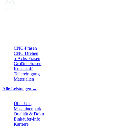
Ihr Partner für
präzise CNC-Lohnfertigung
, Fräsen, Drehen &
Langdrehen aus Sierksdorf.
ISO-konform
•
Made in Germany
Leistungen
CNC-Fräsen
CNC-Drehen
5-Achs-Fräsen
Großteilefräsen
Kunststoff
Teilereinigung
Materialien
Alle Leistungen →
Unternehmen
Über Uns
Maschinenpark
Qualität & Doku
Einkäufer-Info
Karriere