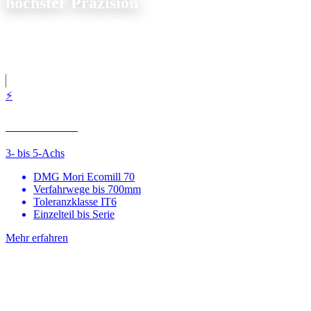
höchster Präzision
Von unserem Standort in Sierksdorf beliefern wir
Unternehmen aus
Kiel
mit CNC-Fräs- und Drehteilen. Schnelle Angebotserstellung,
zuverlässige Lieferung.
⚡
CNC-Fräsen
3- bis 5-Achs
DMG Mori Ecomill 70
Verfahrwege bis 700mm
Toleranzklasse IT6
Einzelteil bis Serie
Mehr erfahren