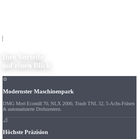
Warum Strobel Industry
Ihre Vorteile
auf einen Blick
⚙️
Modernster Maschinenpark
DMG Mori Ecomill 70, NLX 2000, Traub TNL 32, 5-Achs-Fräsen
& automatisierte Drehzentren.
📐
Höchste Präzision