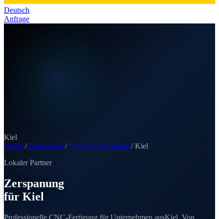
Deutsch
Anfrage
Kiel
Home
/
Leistungen
/
Schleswig-Holstein
/
Kiel
Lokaler Partner
Zerspanung
für Kiel
Professionelle CNC-Fertigung für Unternehmen aus
Kiel
. Von