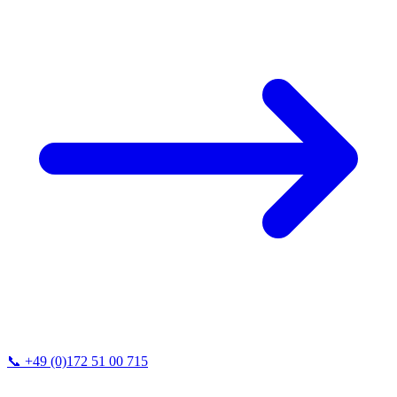
📞
+49 (0)172 51 00 715
Wir antworten in der Regel innerhalb von 24h.