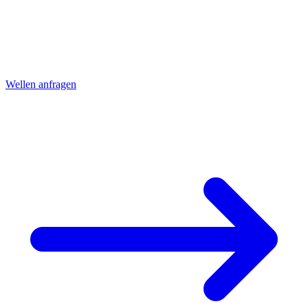
Lagersitzen und Passstifte. Rundlauf ≤ 0.01 mm.
CNC-Wellen, Bolzen und Achsen bis Ø250 mm aus Stahl, Edelstahl
und Aluminium. Passsitze H7/g6, Einstiche, Gewinde und
Wellennuten. Komplettbearbeitung mit Haupt- und Gegenspindel in
einem Durchgang.
Wellen anfragen