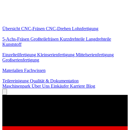
Kernleistungen
Übersicht
CNC-Fräsen
CNC-Drehen
Lohnfertigung
Spezialisierungen
5-Achs-Fräsen
Großteilefräsen
Kurzdrehteile
Langdrehteile
Kunststoff
Fertigung
Einzelteilfertigung
Kleinserienfertigung
Mittelserienfertigung
Großserienfertigung
Wissen
Materialien
Fachwissen
Service
Teilereinigung
Qualität & Dokumentation
Maschinenpark
Über Uns
Einkäufer
Karriere
Blog