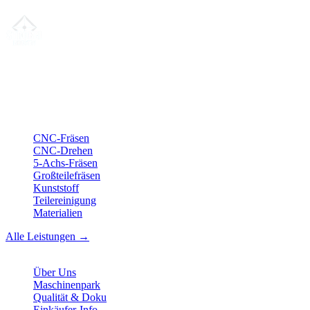
Ihr Partner für
präzise CNC-Lohnfertigung
, Fräsen, Drehen &
Langdrehen aus Sierksdorf.
ISO-konform
•
Made in Germany
Leistungen
CNC-Fräsen
CNC-Drehen
5-Achs-Fräsen
Großteilefräsen
Kunststoff
Teilereinigung
Materialien
Alle Leistungen →
Unternehmen
Über Uns
Maschinenpark
Qualität & Doku
Einkäufer-Info