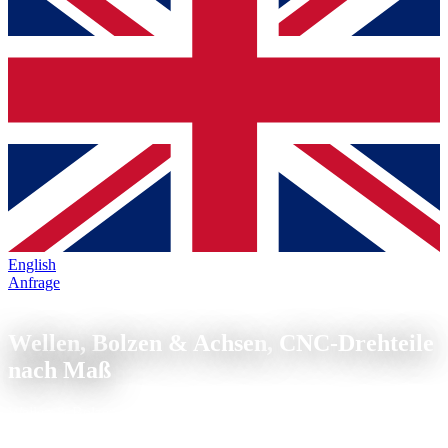
English
Anfrage
Wellen & Bolzen
Wellen, Bolzen & Achsen,
CNC-Drehteile
nach Maß
Wellen & Bolzen nach Maß fertigen lassen, Ihr Hersteller für
abgesetzte Wellen, Bolzen mit Querbohrung, Achsen mit