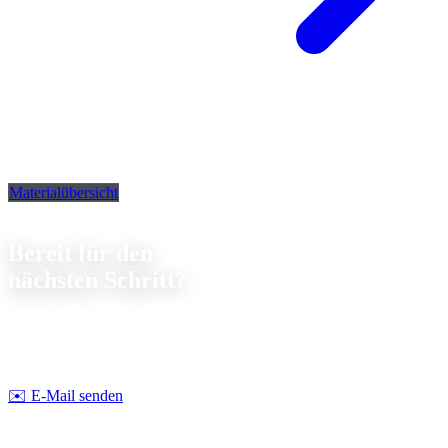
Materialübersicht
Kontakt
Bereit für den
nächsten Schritt?
Lassen Sie uns gemeinsam über Ihr nächstes Projekt sprechen. Wir
beraten Sie
unverbindlich
zu Machbarkeit und Kosten.
Strobel Industry Team
✉️
E-Mail senden