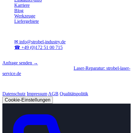
Karriere
Blog
Werkzeuge
Liefergebiete
Kontakt
✉
info@strobel-industry.de
☎
+49 (0)172 51 00 715
📍
Sierksdorf, Schleswig-Holstein
Anfrage senden →
Geschäftsbereiche
|
CNC-Fertigung
•
Laser-Reparatur: strobel-laser-
service.de
© 2026 Strobel Industry. Alle Rechte vorbehalten.
Datenschutz
Impressum
AGB
Qualitätspolitik
Cookie-Einstellungen