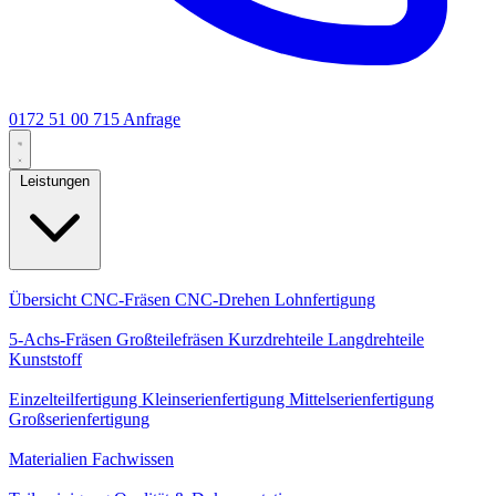
0172 51 00 715
Anfrage
Leistungen
Kernleistungen
Übersicht
CNC-Fräsen
CNC-Drehen
Lohnfertigung
Spezialisierungen
5-Achs-Fräsen
Großteilefräsen
Kurzdrehteile
Langdrehteile
Kunststoff
Fertigung
Einzelteilfertigung
Kleinserienfertigung
Mittelserienfertigung
Großserienfertigung
Wissen
Materialien
Fachwissen
Service