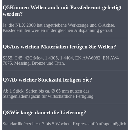
Q5
Können Wellen auch mit Passfedernut gefertigt
werden?
Ja, die NLX 2000 hat angetriebene Werkzeuge und C-Achse.
Passfedernuten werden in der gleichen Aufspannung gefräst.
Q6
Aus welchen Materialien fertigen Sie Wellen?
S355, C45, 42CrMo4, 1.4305, 1.4404, EN AW-6082, EN AW-
7075, Messing, Bronze und Titan.
Q7
Ab welcher Stückzahl fertigen Sie?
Ab 1 Stück. Serien bis ca. Ø 65 mm nutzen das
Stangenlademagazin für wirtschaftliche Fertigung.
Q8
Wie lange dauert die Lieferung?
Standardlieferzeit ca. 3 bis 5 Wochen. Express auf Anfrage möglich.