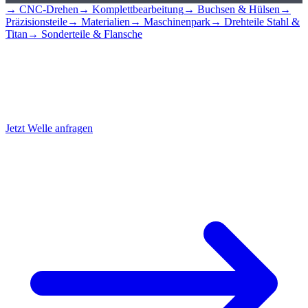
→ CNC-Drehen
→ Komplettbearbeitung
→ Buchsen & Hülsen
→
Präzisionsteile
→ Materialien
→ Maschinenpark
→ Drehteile Stahl &
Titan
→ Sonderteile & Flansche
Wellen & Bolzen
anfragen
Senden Sie uns Ihre Zeichnung mit Lagersitztoleranzen, Angebot
innerhalb von 24 Stunden. Ab 1 Stück.
Jetzt Welle anfragen