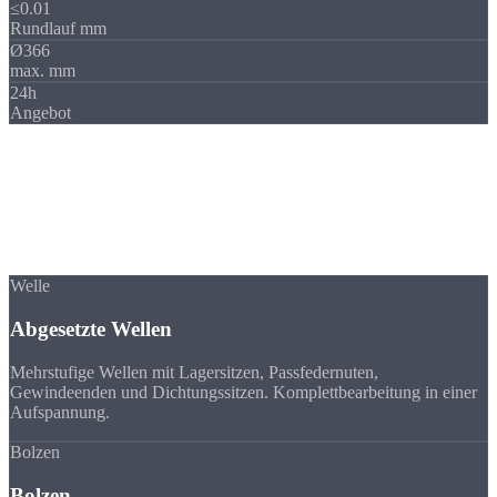
≤0.01
Rundlauf mm
Ø366
max. mm
24h
Angebot
Bauteiltypen
Wellen, Bolzen &
Achsen im Überblick
Von der einfachen Achse bis zur komplex abgesetzten Welle, alle
Typen aus einer Hand.
Welle
Abgesetzte Wellen
Mehrstufige Wellen mit Lagersitzen, Passfedernuten,
Gewindeenden und Dichtungssitzen. Komplettbearbeitung in einer
Aufspannung.
Bolzen
Bolzen