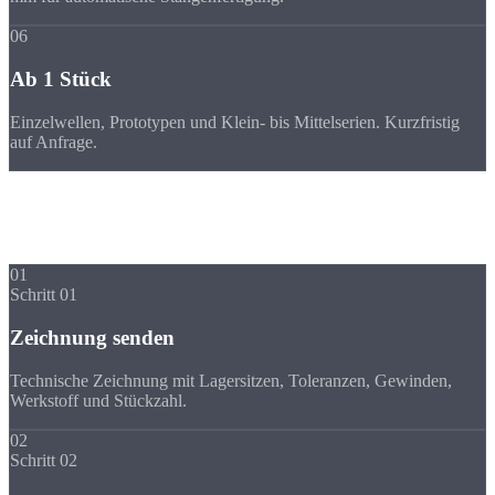
06
Ab 1 Stück
Einzelwellen, Prototypen und Klein- bis Mittelserien. Kurzfristig
auf Anfrage.
Ablauf
Ihre Welle in
5 Schritten
01
Schritt 01
Zeichnung senden
Technische Zeichnung mit Lagersitzen, Toleranzen, Gewinden,
Werkstoff und Stückzahl.
02
Schritt 02