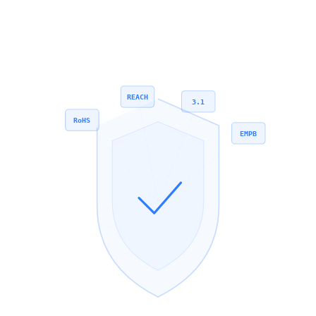
REACH
3.1
RoHS
EMPB