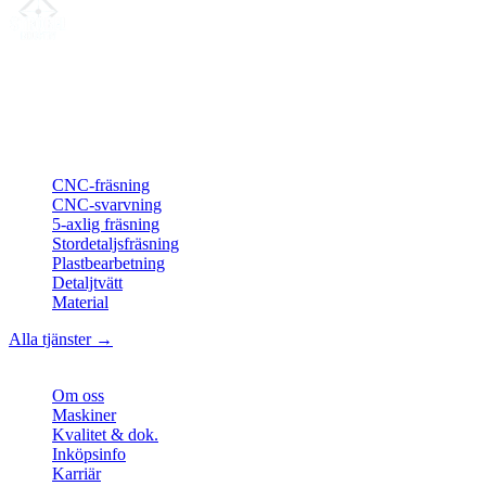
Din partner för
precis CNC-legotillverkning
, fräsning, svarvning &
långsvarvning från norra Tyskland.
ISO-konform
•
Made in Germany
Tjänster
CNC-fräsning
CNC-svarvning
5-axlig fräsning
Stordetaljsfräsning
Plastbearbetning
Detaljtvätt
Material
Alla tjänster →
Företag
Om oss
Maskiner
Kvalitet & dok.
Inköpsinfo
Karriär