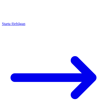
Qualitätssicherung bei Strobel Industry: Prozessbegleitende
Messung, 100%-Endkontrolle bei kritischen Maßen und
dokumentierte Erstmusterprüfung. Messprotokolle und
Werkstoffzeugnisse 3.1 auf Wunsch. ISO 9001 seit 2023.
Starta förfrågan