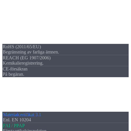
Efterlevnad
Överensstämmelse-
intyg
Många branscher kräver
materialefterlevnad
.
RoHS (2011/65/EU)
Begränsning av farliga ämnen.
REACH (EG 1907/2006)
Kemikalieregistrering.
CE-försäkran
På begäran.
Dokumentation
Certifikat &
inspektionsrapporter
Kvalitet kräver
dokumentation
.
Materialcertifikat 3.1
Enl. EN 10204
FAI / PPAP
Förstaartikelsinspektion