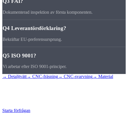
Q3
FAI?
Dokumenterad inspektion av första komponenten.
Q4
Leverantörsförklaring?
Bekräftar EU-preferensursprung.
Q5
ISO 9001?
Vi arbetar efter ISO 9001-principer.
→ Detaljtvätt
→ CNC-fräsning
→ CNC-svarvning
→ Material
Begär
dokumentation
Vi levererar dokumentationen du behöver.
Starta förfrågan