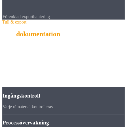
Förenklad exporthantering
Tull & export
Tull-
dokumentation
För
internationella leveranskedjor
.
Reducerade tullavgifter vid export till frihandelsavtalsländer.
Kvalitetssäkring
Vårt
kvalitetslöfte
Ingångskontroll
Varje råmaterial kontrolleras.
Processövervakning