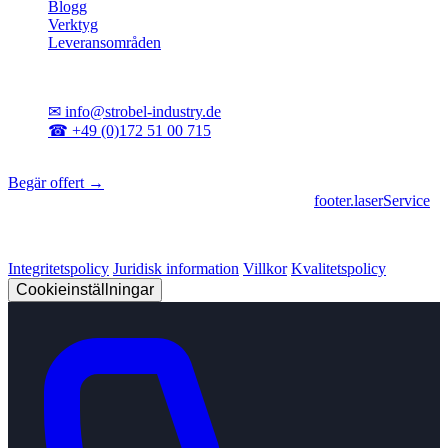
Blogg
Verktyg
Leveransområden
Kontakt
✉
info@strobel-industry.de
☎
+49 (0)172 51 00 715
📍
Sierksdorf, norra Tyskland
Begär offert →
footer.geschaeftsbereiche
|
footer.cncFertigung
•
footer.laserService
© 2026 Strobel Industry. Alla rättigheter förbehållna.
Integritetspolicy
Juridisk information
Villkor
Kvalitetspolicy
Cookieinställningar