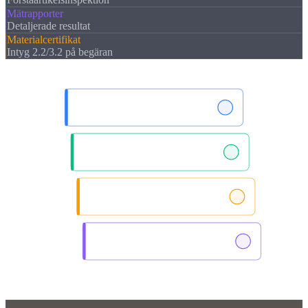
Mätrapporter
Detaljerade resultat
Materialcertifikat
Intyg 2.2/3.2 på begäran
Materialzeugnis 3.1
Erstmusterprufbericht
Langzeitlieferantenerkl.
Messprotokoll