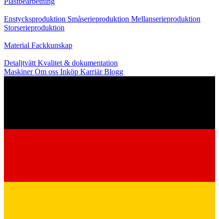
Plastbearbetning
Produktion
Enstycksproduktion
Småserieproduktion
Mellanserieproduktion
Storserieproduktion
Kunskap
Material
Fackkunskap
Service
Detaljtvätt
Kvalitet & dokumentation
Maskiner
Om oss
Inköp
Karriär
Blogg