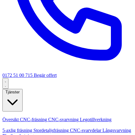
0172 51 00 715
Begär offert
Tjänster
Kärntjänster
Översikt
CNC-fräsning
CNC-svarvning
Legotillverkning
Specialiseringar
5-axlig fräsning
Stordetaljsfräsning
CNC-svarvdelar
Långsvarvning