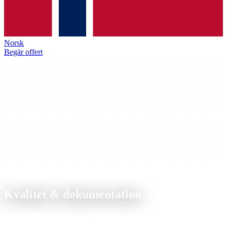
Norsk
Begär offert
Efterlevnad
Kvalitet &
dokumentation
Överensstämmelseintyg, materialcertifikat och tulldokumentation.