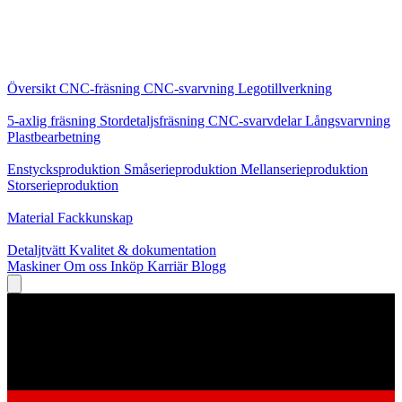
Kärntjänster
Översikt
CNC-fräsning
CNC-svarvning
Legotillverkning
Specialiseringar
5-axlig fräsning
Stordetaljsfräsning
CNC-svarvdelar
Långsvarvning
Plastbearbetning
Produktion
Enstycksproduktion
Småserieproduktion
Mellanserieproduktion
Storserieproduktion
Kunskap
Material
Fackkunskap
Service
Detaljtvätt
Kvalitet & dokumentation
Maskiner
Om oss
Inköp
Karriär
Blogg