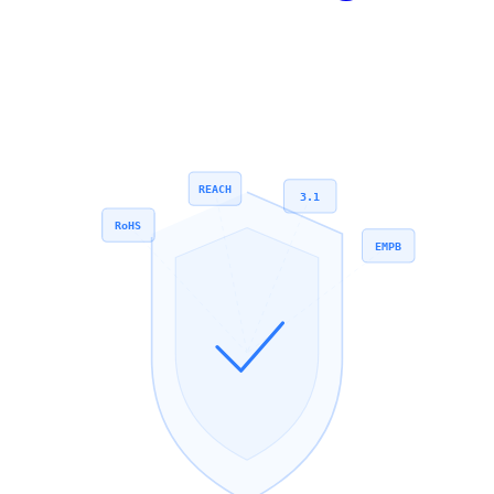
REACH
3.1
RoHS
EMPB