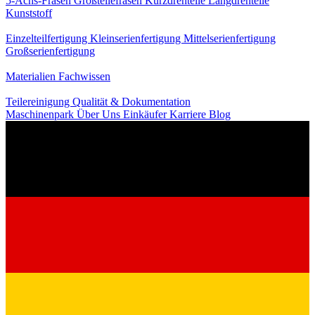
5-Achs-Fräsen
Großteilefräsen
Kurzdrehteile
Langdrehteile
Kunststoff
Fertigung
Einzelteilfertigung
Kleinserienfertigung
Mittelserienfertigung
Großserienfertigung
Wissen
Materialien
Fachwissen
Service
Teilereinigung
Qualität & Dokumentation
Maschinenpark
Über Uns
Einkäufer
Karriere
Blog