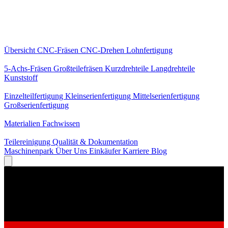
Kernleistungen
Übersicht
CNC-Fräsen
CNC-Drehen
Lohnfertigung
Spezialisierungen
5-Achs-Fräsen
Großteilefräsen
Kurzdrehteile
Langdrehteile
Kunststoff
Fertigung
Einzelteilfertigung
Kleinserienfertigung
Mittelserienfertigung
Großserienfertigung
Wissen
Materialien
Fachwissen
Service
Teilereinigung
Qualität & Dokumentation
Maschinenpark
Über Uns
Einkäufer
Karriere
Blog