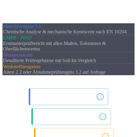
Qualität braucht
Nachweise
. Wir liefern zu jedem Auftrag die
gewünschte Dokumentation.
Materialzeugnis 3.1
Chemische Analyse & mechanische Kennwerte nach EN 10204
EMPB / PPAP
Erstmusterprüfbericht mit allen Maßen, Toleranzen &
Oberflächenwerten
Messprotokolle
Detaillierte Prüfergebnisse mit Soll-Ist-Vergleich
Werkstoffzeugnisse
Attest 2.2 oder Abnahmeprüfzeugnis 3.2 auf Anfrage
Materialzeugnis 3.1
Erstmusterprufbericht
Langzeitlieferantenerkl.