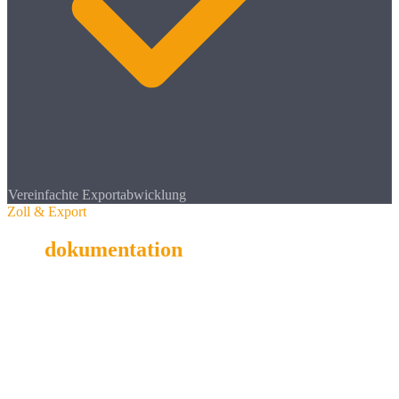
Vereinfachte Exportabwicklung
Zoll & Export
Zoll
dokumentation
Für Unternehmen mit
internationalen Lieferketten
ist die richtige
Zolldokumentation entscheidend.
Das ermöglicht Ihren Kunden, bei Exporten in Länder mit EU-
Freihandelsabkommen reduzierte Zollsätze zu nutzen.
Qualitätssicherung