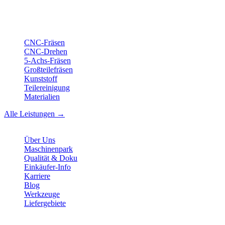
ISO-konform
•
Made in Germany
Leistungen
CNC-Fräsen
CNC-Drehen
5-Achs-Fräsen
Großteilefräsen
Kunststoff
Teilereinigung
Materialien
Alle Leistungen →
Unternehmen
Über Uns
Maschinenpark
Qualität & Doku
Einkäufer-Info
Karriere
Blog
Werkzeuge
Liefergebiete
Kontakt