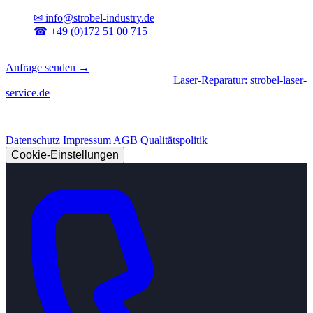
✉
info@strobel-industry.de
☎
+49 (0)172 51 00 715
📍
Sierksdorf, Schleswig-Holstein
Anfrage senden →
Geschäftsbereiche
|
CNC-Fertigung
•
Laser-Reparatur: strobel-laser-
service.de
© 2026 Strobel Industry. Alle Rechte vorbehalten.
Datenschutz
Impressum
AGB
Qualitätspolitik
Cookie-Einstellungen