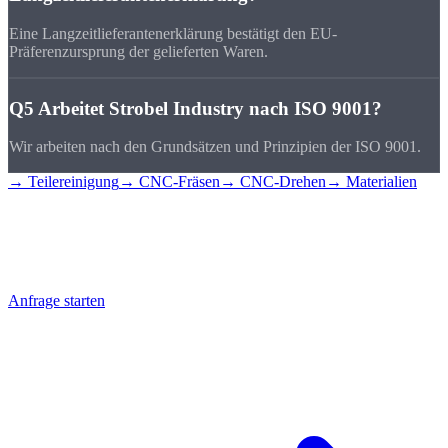
Eine Langzeitlieferantenerklärung bestätigt den EU-
Präferenzursprung der gelieferten Waren.
Q5
Arbeitet Strobel Industry nach ISO 9001?
Wir arbeiten nach den Grundsätzen und Prinzipien der ISO 9001.
→ Teilereinigung
→ CNC-Fräsen
→ CNC-Drehen
→ Materialien
Dokumentation
anfragen
Teilen Sie uns mit, welche Dokumentation Sie benötigen.
Anfrage starten