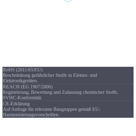
Compliance
Konformitäts
erklärungen
Viele Branchen verlangen
Nachweise zur Stoffkonformität
. Wir
kennen die relevanten EU-Richtlinien und stellen die passenden
Erklärungen für Ihre Bauteile aus.
RoHS (2011/65/EU)
Beschränkung gefährlicher Stoffe in Elektro- und
Elektronikgeräten.
REACH (EG 1907/2006)
Registrierung, Bewertung und Zulassung chemischer Stoffe,
SVHC-Konformität.
CE-Erklärung
Auf Anfrage für relevante Baugruppen gemäß EU-
Harmonisierungsvorschriften.
Dokumentation
Zeugnisse &
Prüfberichte