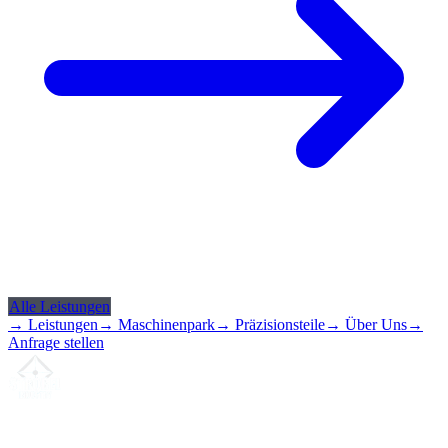
Alle Leistungen
→ Leistungen
→ Maschinenpark
→ Präzisionsteile
→ Über Uns
→
Anfrage stellen
Ihr Partner für
präzise CNC-Lohnfertigung
, Fräsen, Drehen &
Langdrehen aus Sierksdorf.