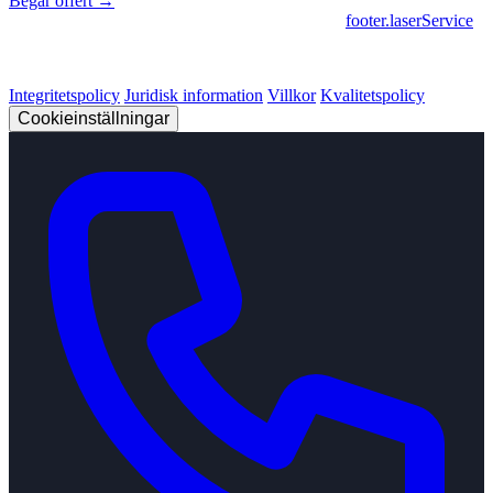
Begär offert →
footer.geschaeftsbereiche
|
footer.cncFertigung
•
footer.laserService
© 2026 Strobel Industry. Alla rättigheter förbehållna.
Integritetspolicy
Juridisk information
Villkor
Kvalitetspolicy
Cookieinställningar