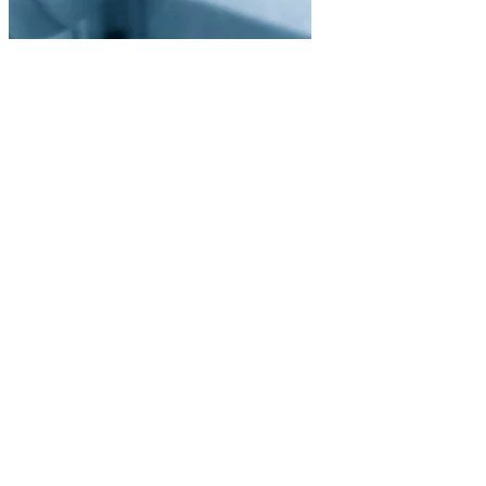
/03
Ytbehandling
Efterbearbetning & beläggning
Alla gängse ytbehandlingar från en källa genom vårt partnernätverk.
Anodisering (typ II & III)
Härdning & anlöpning
Galvanisk beläggning
Brunering & fosfatering
🎨
/04
Montering
Kompletta lösningar
Komplett montering av mekaniska underenheter inkl. inköp och
dokumentation.