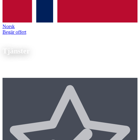
Norsk
Begär offert
Vår expertis
Tjänster
Från
enstycksdetaljer till serieproduktion
erbjuder vi end-to-end
tillverkningskompetens.