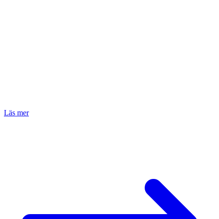
Kvalitet & dokumentation
Efterlevnad & certifikat
Överensstämmelseintyg, materialcertifikat (3.1),
förstaartikelsrapporter.
RoHS & REACH
Materialcertifikat 3.1
Förstaartikelsrapporter
Långsiktig leverantörsförklaring
Läs mer