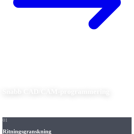
📋
Vår process
Snabb CAD/CAM-programmering
Från din ritning till det färdiga CNC-programmet på kortast möjliga
tid.
01
Ritningsgranskning