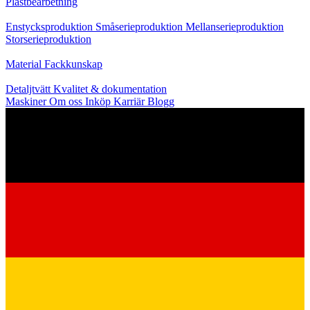
Plastbearbetning
Produktion
Enstycksproduktion
Småserieproduktion
Mellanserieproduktion
Storserieproduktion
Kunskap
Material
Fackkunskap
Service
Detaljtvätt
Kvalitet & dokumentation
Maskiner
Om oss
Inköp
Karriär
Blogg