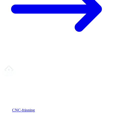
Din partner för
precis CNC-legotillverkning
, fräsning, svarvning &
långsvarvning från norra Tyskland.
ISO-konform
•
Made in Germany
Tjänster
CNC-fräsning