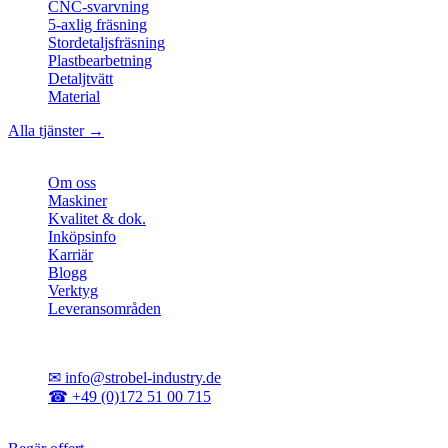
CNC-svarvning
5-axlig fräsning
Stordetaljsfräsning
Plastbearbetning
Detaljtvätt
Material
Alla tjänster →
Företag
Om oss
Maskiner
Kvalitet & dok.
Inköpsinfo
Karriär
Blogg
Verktyg
Leveransområden
Kontakt
✉
info@strobel-industry.de
☎
+49 (0)172 51 00 715
📍
Sierksdorf, norra Tyskland