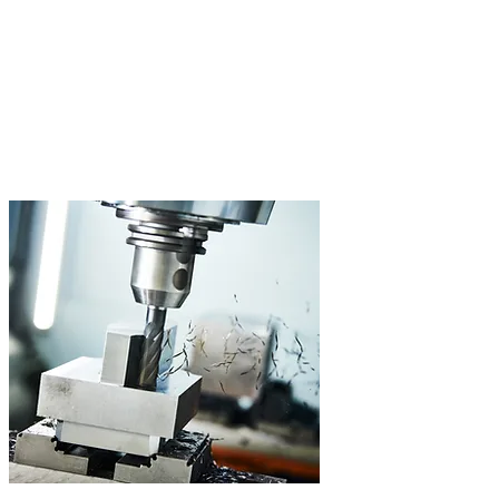
3- och 5-axlig bearbetning
Komplexa geometrier och hög ytkvalitet, från enstycksproduktion
till serier.
5-axlig bearbetning
Förflyttning upp till 700 mm
Toleransklass IT6
Brett materialspektrum
/02