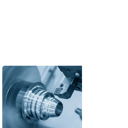
CNC-svarvning
Precisionssvarvdelar
Från prototyper till serieproduktion med drivna verktyg och Y-axel.
Drivna verktyg
Y-axel för fräsoperationer
24/7 med stångmagasin
Diameter upp till 250 mm