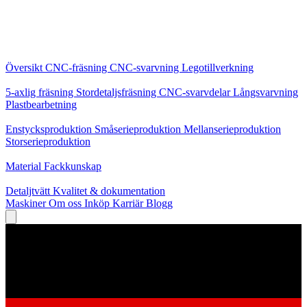
Kärntjänster
Översikt
CNC-fräsning
CNC-svarvning
Legotillverkning
Specialiseringar
5-axlig fräsning
Stordetaljsfräsning
CNC-svarvdelar
Långsvarvning
Plastbearbetning
Produktion
Enstycksproduktion
Småserieproduktion
Mellanserieproduktion
Storserieproduktion
Kunskap
Material
Fackkunskap
Service
Detaljtvätt
Kvalitet & dokumentation
Maskiner
Om oss
Inköp
Karriär
Blogg