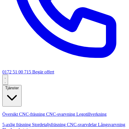
0172 51 00 715
Begär offert
Tjänster
Kärntjänster
Översikt
CNC-fräsning
CNC-svarvning
Legotillverkning
Specialiseringar
5-axlig fräsning
Stordetaljsfräsning
CNC-svarvdelar
Långsvarvning