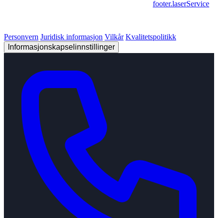
footer.geschaeftsbereiche
|
footer.cncFertigung
•
footer.laserService
© 2026 Strobel Industry. Alle rettigheter forbeholdt.
Personvern
Juridisk informasjon
Vilkår
Kvalitetspolitikk
Informasjonskapselinnstillinger