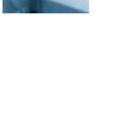
/03
Overflatebehandling
Etterbearbeiding & belegg
Alle vanlige overflatebehandlinger fra én kilde gjennom vårt
partnernettverk.
Anodisering (type II & III)
Herding & anløping
Galvanisk belegg
Brunering & fosfatering
🎨
/04
Montering
Komplette løsninger