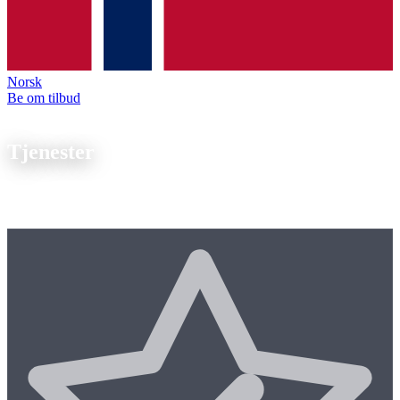
Norsk
Be om tilbud
Vår ekspertise
Tjenester
Fra
enkeltdeler til serieproduksjon
tilbyr vi end-to-end
produksjonskompetanse.