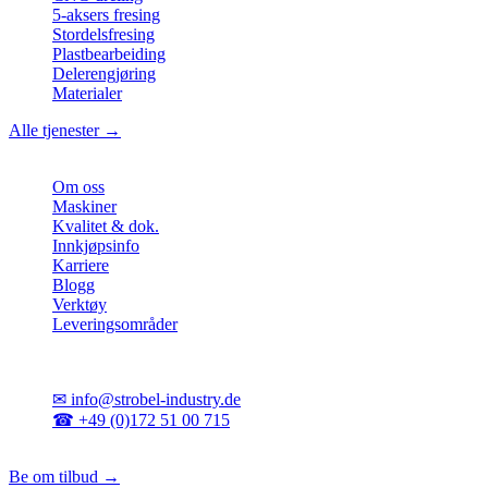
5-aksers fresing
Stordelsfresing
Plastbearbeiding
Delerengjøring
Materialer
Alle tjenester →
Bedrift
Om oss
Maskiner
Kvalitet & dok.
Innkjøpsinfo
Karriere
Blogg
Verktøy
Leveringsområder
Kontakt
✉
info@strobel-industry.de
☎
+49 (0)172 51 00 715
📍
Sierksdorf, Nord-Tyskland
Be om tilbud →