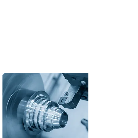
/02
CNC-dreiing
Presisjonsdreideler
Fra prototyper til serieproduksjon med drevne verktøy og Y-akse.
Drevne verktøy
Y-akse for freseoperasjoner
24/7 med stanglader
Diameter opptil 250 mm