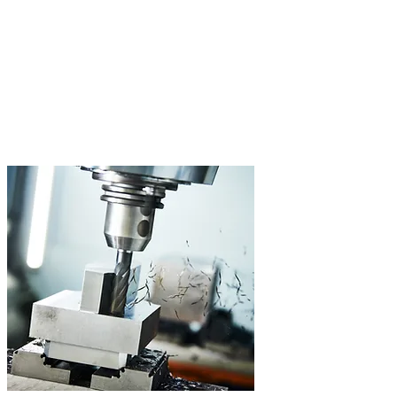
3- og 5-aksers bearbeiding
Komplekse geometrier og høy overflatekvalitet, fra
enkeltdelsproduksjon til serier.
5-aksers bearbeiding
Vandring opptil 700 mm
Toleranseklasse IT6
Bredt materialspekter