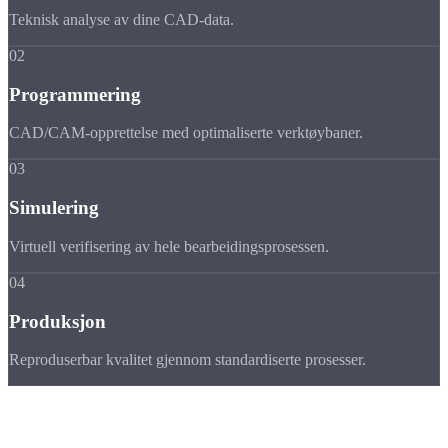
Teknisk analyse av dine CAD-data.
02
Programmering
CAD/CAM-opprettelse med optimaliserte verktøybaner.
03
Simulering
Virtuell verifisering av hele bearbeidingsprosessen.
04
Produksjon
Reproduserbar kvalitet gjennom standardiserte prosesser.
Levering til Norge og Tyskland
Vi leverer til kunder i Norge og hele