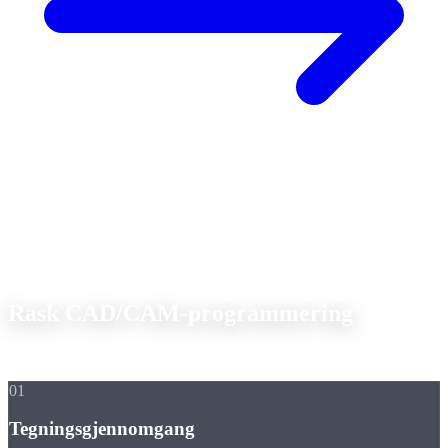
📋
Vår prosess
Rask CAD/CAM-programmering
Fra din tegning til det ferdige CNC-programmet på kortest mulig tid.
01
Tegningsgjennomgang