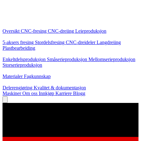
Kjernetjenester
Oversikt
CNC-fresing
CNC-dreiing
Leieproduksjon
Spesialiseringer
5-aksers fresing
Stordelsfresing
CNC-dreideler
Langdreiing
Plastbearbeiding
Produksjon
Enkeltdelsproduksjon
Småserieproduksjon
Mellomserieproduksjon
Storserieproduksjon
Kunnskap
Materialer
Fagkunnskap
Service
Delerengjøring
Kvalitet & dokumentasjon
Maskiner
Om oss
Innkjøp
Karriere
Blogg