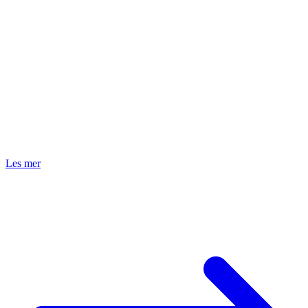
Kvalitet & dokumentasjon
Samsvar & sertifikater
Samsvarserklæringer, materialsertifikater (3.1), førsteartikelrapporter.
RoHS & REACH
Materialsertifikat 3.1
Førsteartikelrapporter
Langsiktig leverandørerklæring
Les mer