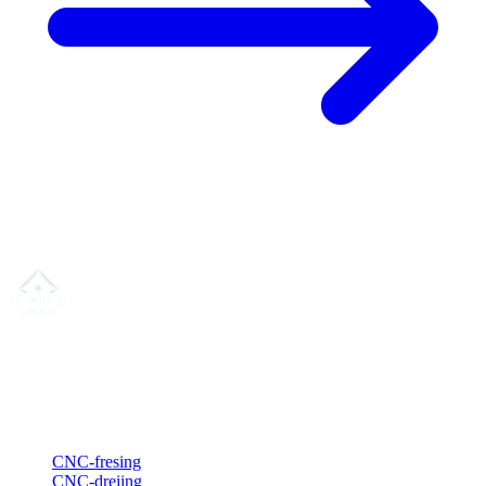
Din partner for
presis CNC-leieproduksjon
, fresing, dreiing &
langdreiing fra Nord-Tyskland.
ISO-konform
•
Made in Germany
Tjenester
CNC-fresing
CNC-dreiing