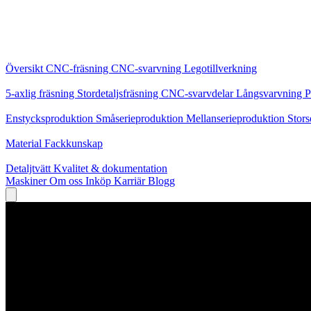
Kärntjänster
Översikt
CNC-fräsning
CNC-svarvning
Legotillverkning
Specialiseringar
5-axlig fräsning
Stordetaljsfräsning
CNC-svarvdelar
Långsvarvning
P
Produktion
Enstycksproduktion
Småserieproduktion
Mellanserieproduktion
Stors
Kunskap
Material
Fackkunskap
Service
Detaljtvätt
Kvalitet & dokumentation
Maskiner
Om oss
Inköp
Karriär
Blogg