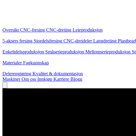
Kjernetjenester
Oversikt
CNC-fresing
CNC-dreiing
Leieproduksjon
Spesialiseringer
5-aksers fresing
Stordelsfresing
CNC-dreideler
Langdreiing
Plastbear
Produksjon
Enkeltdelsproduksjon
Småserieproduksjon
Mellomserieproduksjon
St
Kunnskap
Materialer
Fagkunnskap
Service
Delerengjøring
Kvalitet & dokumentasjon
Maskiner
Om oss
Innkjøp
Karriere
Blogg