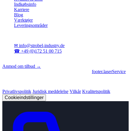
Indkøbsinfo
Karriere
Blog
Værktøjer
Leveringsområder
Kontakt
✉
info@strobel-industry.de
☎
+49 (0)172 51 00 715
📍
Sierksdorf, Nordtyskland
Anmod om tilbud →
footer.geschaeftsbereiche
|
footer.cncFertigung
•
footer.laserService
© 2026 Strobel Industry. Alle rettigheder forbeholdes.
Privatlivspolitik
Juridisk meddelelse
Vilkår
Kvalitetspolitik
Cookieindstillinger