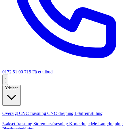
0172 51 00 715
Få et tilbud
Ydelser
Kerneydelser
Oversigt
CNC-fræsning
CNC-drejning
Lønfremstilling
Specialiseringer
5-akset fræsning
Storemne-fræsning
Korte drejedele
Langdrejning
Plastbearbejdning