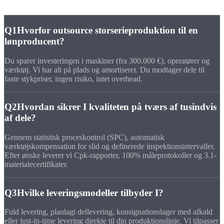
Q1
Hvorfor outsource storserieproduktion til en
lønproducent?
Du sparer investeringen i maskiner (fra 300.000 €), operatører og
værktøj. Vi har alt på plads og amortiseret. Du modtager dele til
faste stykpriser, ingen risiko, intet overhead.
Q2
Hvordan sikrer I kvaliteten på tværs af tusindvis
af dele?
Gennem statistisk proceskontrol (SPC), automatisk
værktøjskompensation for slid og definerede inspektionsintervaller.
Efter ønske leverer vi Cpk-rapporter, 100% måleprotokoller og 3.1-
materialecertifikater.
Q3
Hvilke leveringsmodeller tilbyder I?
Fuld levering, planlagt dellevering, konsignationslager med afkald
eller just-in-time levering direkte til din produktionslinje. Vi tilpasser