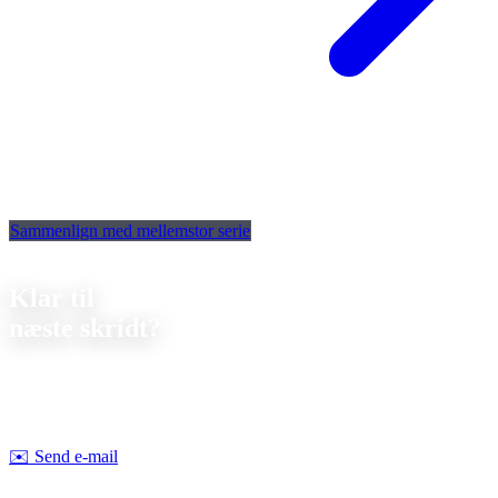
Sammenlign med mellemstor serie
Kontakt
Klar til
næste skridt?
Lad os drøfte dit næste projekt sammen. Vi tilbyder
uforpligtende
rådgivning om gennemførlighed og pris.
Strobel Industry Team
✉️
Send e-mail