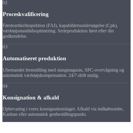
02
Proceskvalificering
Førsteartikelinspektion (FAI), kapabilitetsundersøgelse (Cpk),
værktøjsstandtidsoptimering. Serieproduktion først efter din
godkendelse.
03
Automatiseret produktion
Ubemandet fremstilling med stangmagasin, SPC-overvågning og
automatisk værktøjskompensation. 24/7-drift mulig.
04
Konsignation & afkald
Opbevaring i vores konsignationslager. Afkald via indkøbsordre,
Kanban eller automatisk genbestillingspunkt.
Ofte stillede
spørgsmål