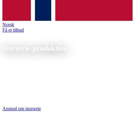
Norsk
Få et tilbud
Produktion
Storserie-
produktion
Fra 5.000 stk. maksimal effektivitet gennem fuldautomatiseret
produktion, ubemandet drift og konsignationslager til just-in-time
levering.
CNC-Großserienfertigung ab 5.000 Stück mit 24/7-Produktion.
Stangenlader ermöglicht mannlose Fertigung bei gleichbleibender
Qualität. Statistische Prozesskontrolle (SPC) und Cpk-Auswertung
auf Wunsch.
Anmod om storserie