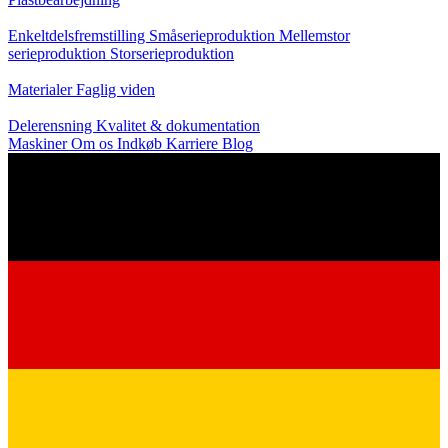
Produktion
Enkeltdelsfremstilling
Småserieproduktion
Mellemstor
serieproduktion
Storserieproduktion
Viden
Materialer
Faglig viden
Service
Delerensning
Kvalitet & dokumentation
Maskiner
Om os
Indkøb
Karriere
Blog