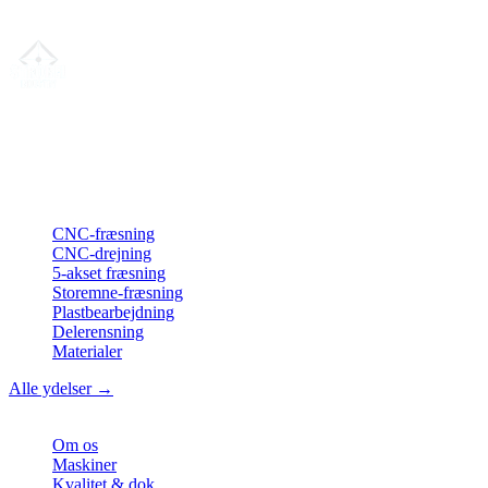
Vi svarer typisk inden for 24 timer.
Din partner for
præcis CNC-lønfremstilling
, fræsning, drejning &
langdrejning fra Nordtyskland.
ISO-konform
•
Made in Germany
Ydelser
CNC-fræsning
CNC-drejning
5-akset fræsning
Storemne-fræsning
Plastbearbejdning
Delerensning
Materialer
Alle ydelser →
Virksomhed
Om os
Maskiner
Kvalitet & dok.