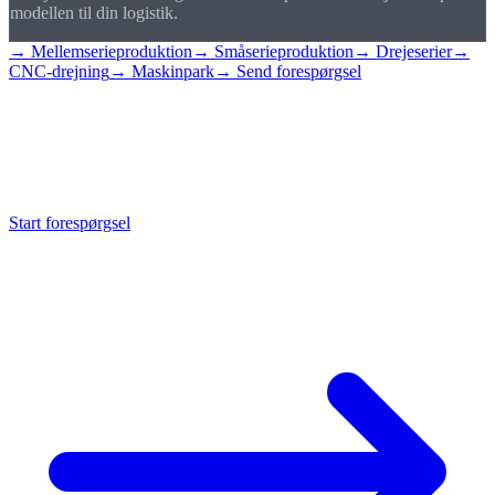
modellen til din logistik.
→ Mellemserieproduktion
→ Småserieproduktion
→ Drejeserier
→
CNC-drejning
→ Maskinpark
→ Send forespørgsel
Start
storserie
Send os din tegning og årsbehov, vi giver tilbud med rammeaftale,
stykpriser og konsignationsforslag.
Start forespørgsel