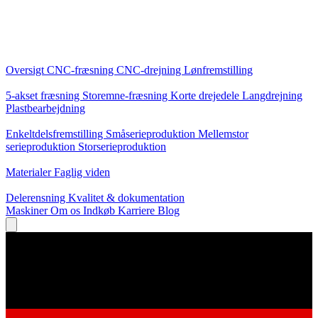
Kerneydelser
Oversigt
CNC-fræsning
CNC-drejning
Lønfremstilling
Specialiseringer
5-akset fræsning
Storemne-fræsning
Korte drejedele
Langdrejning
Plastbearbejdning
Produktion
Enkeltdelsfremstilling
Småserieproduktion
Mellemstor
serieproduktion
Storserieproduktion
Viden
Materialer
Faglig viden
Service
Delerensning
Kvalitet & dokumentation
Maskiner
Om os
Indkøb
Karriere
Blog