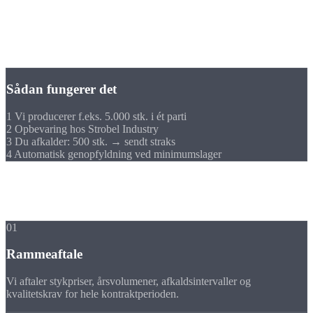
✓
Automatisk genbestillingspunkt:
Vi genopfylder, inden dit lager løber
tørt.
✓
Intet internt lager nødvendigt:
Sparer plads i dit produktionsområde.
Sådan fungerer det
1
Vi producerer f.eks. 5.000 stk. i ét parti
2
Opbevaring hos Strobel Industry
3
Du afkalder: 500 stk. → sendt straks
4
Automatisk genopfyldning ved minimumslager
Partnerskab
Din vej til
storserie
01
Rammeaftale
Vi aftaler stykpriser, årsvolumener, afkaldsintervaller og
kvalitetskrav for hele kontraktperioden.