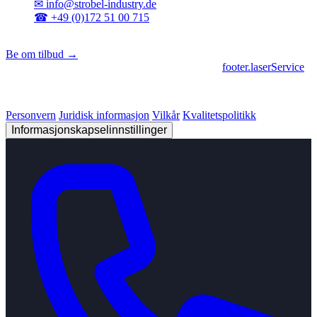
✉
info@strobel-industry.de
☎
+49 (0)172 51 00 715
📍
Sierksdorf, Nord-Tyskland
Be om tilbud →
footer.geschaeftsbereiche
|
footer.cncFertigung
•
footer.laserService
© 2026 Strobel Industry. Alle rettigheter forbeholdt.
Personvern
Juridisk informasjon
Vilkår
Kvalitetspolitikk
Informasjonskapselinnstillinger