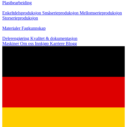
Plastbearbeiding
Produksjon
Enkeltdelsproduksjon
Småserieproduksjon
Mellomserieproduksjon
Storserieproduksjon
Kunnskap
Materialer
Fagkunnskap
Service
Delerengjøring
Kvalitet & dokumentasjon
Maskiner
Om oss
Innkjøp
Karriere
Blogg