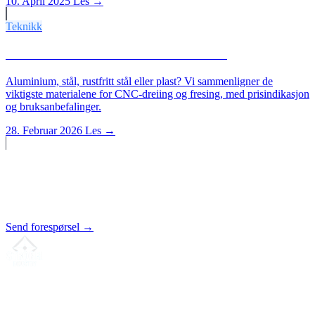
10. April 2025
Les →
Teknikk
Hvilket materiale til hvilken CNC-del?
Aluminium, stål, rustfritt stål eller plast? Vi sammenligner de
viktigste materialene for CNC-dreiing og fresing, med prisindikasjon
og bruksanbefalinger.
28. Februar 2026
Les →
Starte et prosjekt?
Tilbud innen 24 timer.
Send forespørsel →
Din partner for
presis CNC-leieproduksjon
, fresing, dreiing &
langdreiing fra Nord-Tyskland.