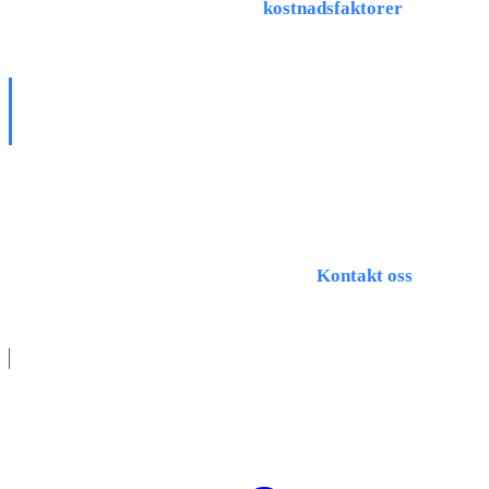
produksjonskostnaden
. Mer om
kostnadsfaktorer
.
KONKLUSJON: PRESISJON ER ET
SPØRSMÅL OM TILLIT
Presisjon i metallbearbeiding
er resultatet av samspillet
mellom maskin, menneske og metode.
Høyeste presisjon for prosjektet ditt?
Kontakt oss
, vi
produserer etter nøyaktig spesifikasjon.