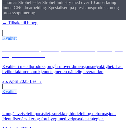
Thomas Strobel leder Strobel Industry med over 10 års erfaring
innen CNC-bearbeiding. Spesialisert på presisjonsproduksjon og
prosessoptimering.
← Tilbake til blogg
Flere artikler
Kvalitet
Kvalitet i metallproduksjon: Hva som kjennetegner
en god leverandør
Kvalitet i metallproduksjon går utover dimensjonsnøyaktighet. Lær
hvilke faktorer som kjennetegner en pålitelig leverandør.
25. April 2025
Les →
Kvalitet
Vanlige sveisefeil og hvordan man unngår dem
Unngå sveisefeil: porøsitet, sprekker, bindefeil og deformasjon.
Identifiser årsaker og forebygg med velprøvde strategier.