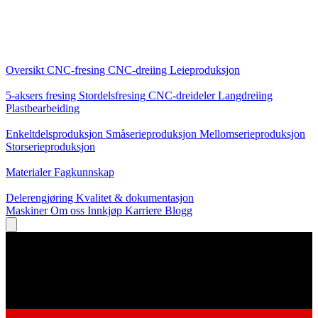
Kjernetjenester
Oversikt
CNC-fresing
CNC-dreiing
Leieproduksjon
Spesialiseringer
5-aksers fresing
Stordelsfresing
CNC-dreideler
Langdreiing
Plastbearbeiding
Produksjon
Enkeltdelsproduksjon
Småserieproduksjon
Mellomserieproduksjon
Storserieproduksjon
Kunnskap
Materialer
Fagkunnskap
Service
Delerengjøring
Kvalitet & dokumentasjon
Maskiner
Om oss
Innkjøp
Karriere
Blogg