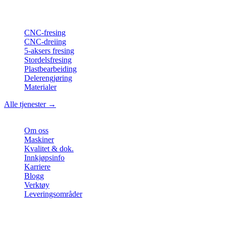
ISO-konform
•
Made in Germany
Tjenester
CNC-fresing
CNC-dreiing
5-aksers fresing
Stordelsfresing
Plastbearbeiding
Delerengjøring
Materialer
Alle tjenester →
Bedrift
Om oss
Maskiner
Kvalitet & dok.
Innkjøpsinfo
Karriere
Blogg
Verktøy
Leveringsområder
Kontakt