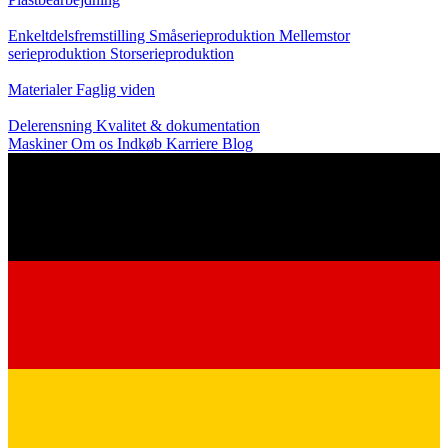
Produktion
Enkeltdelsfremstilling
Småserieproduktion
Mellemstor
serieproduktion
Storserieproduktion
Viden
Materialer
Faglig viden
Service
Delerensning
Kvalitet & dokumentation
Maskiner
Om os
Indkøb
Karriere
Blog