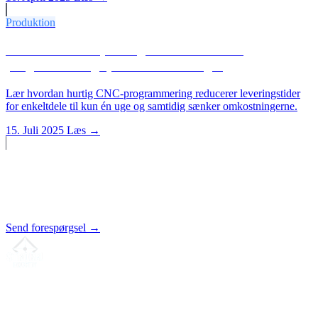
Produktion
CNC-enkeltdele på 1 uge: Hvordan hurtig
programmering sparer omkostninger
Lær hvordan hurtig CNC-programmering reducerer leveringstider
for enkeltdele til kun én uge og samtidig sænker omkostningerne.
15. Juli 2025
Læs →
Start et projekt?
Send os din tegning. Vi udarbejder et uforpligtende tilbud.
Send forespørgsel →
Din partner for
præcis CNC-lønfremstilling
, fræsning, drejning &
langdrejning fra Nordtyskland.