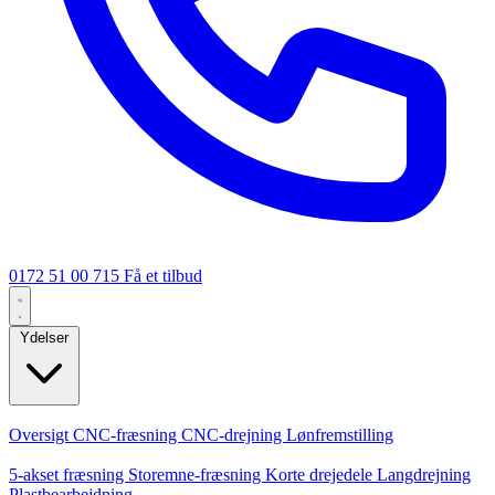
0172 51 00 715
Få et tilbud
Ydelser
Kerneydelser
Oversigt
CNC-fræsning
CNC-drejning
Lønfremstilling
Specialiseringer
5-akset fræsning
Storemne-fræsning
Korte drejedele
Langdrejning
Plastbearbejdning