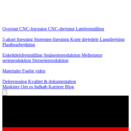
Kerneydelser
Oversigt
CNC-fræsning
CNC-drejning
Lønfremstilling
Specialiseringer
5-akset fræsning
Storemne-fræsning
Korte drejedele
Langdrejning
Plastbearbejdning
Produktion
Enkeltdelsfremstilling
Småserieproduktion
Mellemstor
serieproduktion
Storserieproduktion
Viden
Materialer
Faglig viden
Service
Delerensning
Kvalitet & dokumentation
Maskiner
Om os
Indkøb
Karriere
Blog