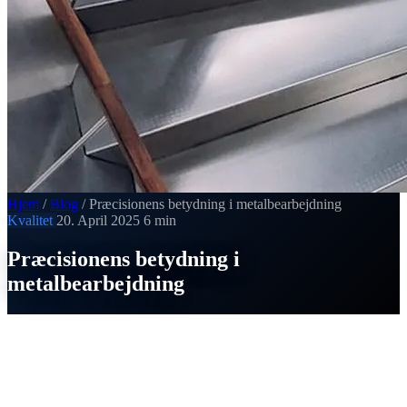
Hjem
/
Blog
/
Præcisionens betydning i metalbearbejdning
Kvalitet
20. April 2025
6 min
Præcisionens betydning i
metalbearbejdning
SI
Thomas Strobel
Udgivet den 20. April 2025