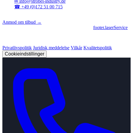
✉
info@strobel-industry.de
☎
+49 (0)172 51 00 715
📍
Sierksdorf, Nordtyskland
Anmod om tilbud →
footer.geschaeftsbereiche
|
footer.cncFertigung
•
footer.laserService
© 2026 Strobel Industry. Alle rettigheder forbeholdes.
Privatlivspolitik
Juridisk meddelelse
Vilkår
Kvalitetspolitik
Cookieindstillinger