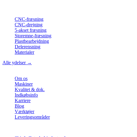
ISO-konform
•
Made in Germany
Ydelser
CNC-fræsning
CNC-drejning
5-akset fræsning
Storemne-fræsning
Plastbearbejdning
Delerensning
Materialer
Alle ydelser →
Virksomhed
Om os
Maskiner
Kvalitet & dok.
Indkøbsinfo
Karriere
Blog
Værktøjer
Leveringsområder
Kontakt