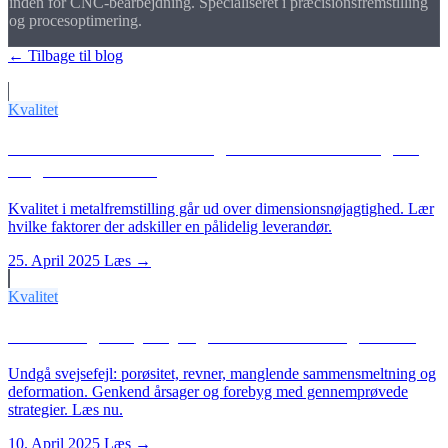
inden for CNC-bearbejdning. Specialiseret i præcisionsfremstilling
og procesoptimering.
← Tilbage til blog
Flere artikler
Kvalitet
Kvalitet i metalfremstilling: Hvad der kendetegner
en god leverandør
Kvalitet i metalfremstilling går ud over dimensionsnøjagtighed. Lær
hvilke faktorer der adskiller en pålidelig leverandør.
25. April 2025
Læs →
Kvalitet
Almindelige svejsefejl og hvordan du undgår dem
Undgå svejsefejl: porøsitet, revner, manglende sammensmeltning og
deformation. Genkend årsager og forebyg med gennemprøvede
strategier. Læs nu.
10. April 2025
Læs →