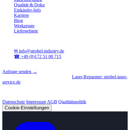
Qualität & Doku
Einkäufer-Info
Karriere
Blog
Werkzeuge
Liefergebiete
Kontakt
✉
info@strobel-industry.de
☎
+49 (0)172 51 00 715
📍
Sierksdorf, Schleswig-Holstein
Anfrage senden →
Geschäftsbereiche
|
CNC-Fertigung
•
Laser-Reparatur: strobel-laser-
service.de
© 2026 Strobel Industry. Alle Rechte vorbehalten.
Datenschutz
Impressum
AGB
Qualitätspolitik
Cookie-Einstellungen