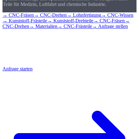
Teile für Medizin, Luftfahrt und chemische Industrie.
→ CNC-Fräsen
→ CNC-Drehen
→ Lohnfertigung
→ CNC-Wissen
→ Kunststoff-Frästeile
→ Kunststoff-Drehteile
→ CNC-Fräsen
→
CNC-Drehen
→ Materialien
→ CNC-Frästeile
→ Anfrage stellen
Kunststoffteil
anfragen
Senden Sie uns Ihre Zeichnung mit Materialwunsch, wir beraten
und kalkulieren innerhalb von 24 Stunden.
Anfrage starten