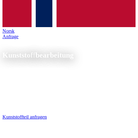
Norsk
Anfrage
Materialexpertise
Kunststoff
bearbeitung
Kunststoffteile fertigen lassen, Ihr Hersteller für CNC-Fräsen und -
Drehen von POM, PA, PEEK, PE-UHMW und PTFE. Präzise,
thermisch schonend, ab 1 Stück.
CNC-Kunststoffbearbeitung: Fräs- und Drehteile aus POM, PEEK,
PA, PTFE und weiteren technischen Kunststoffen.
Trockenbearbeitung ohne Kühlschmierstoff für saubere
Oberflächen. Materialmuster auf Anfrage.
Kunststoffteil anfragen