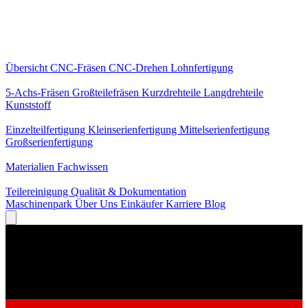
Kernleistungen
Übersicht
CNC-Fräsen
CNC-Drehen
Lohnfertigung
Spezialisierungen
5-Achs-Fräsen
Großteilefräsen
Kurzdrehteile
Langdrehteile
Kunststoff
Fertigung
Einzelteilfertigung
Kleinserienfertigung
Mittelserienfertigung
Großserienfertigung
Wissen
Materialien
Fachwissen
Service
Teilereinigung
Qualität & Dokumentation
Maschinenpark
Über Uns
Einkäufer
Karriere
Blog