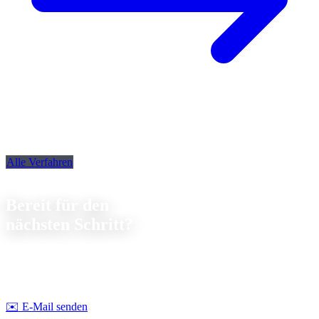
Alle Verfahren
Kontakt
Bereit für den
nächsten Schritt?
Lassen Sie uns gemeinsam über Ihr nächstes Projekt sprechen. Wir
beraten Sie
unverbindlich
zu Machbarkeit und Kosten.
Strobel Industry Team
✉️
E-Mail senden