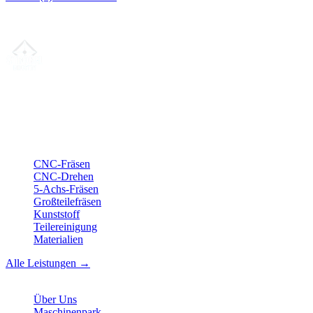
Wir antworten in der Regel innerhalb von 24h.
Ihr Partner für
präzise CNC-Lohnfertigung
, Fräsen, Drehen &
Langdrehen aus Sierksdorf.
ISO-konform
•
Made in Germany
Leistungen
CNC-Fräsen
CNC-Drehen
5-Achs-Fräsen
Großteilefräsen
Kunststoff
Teilereinigung
Materialien
Alle Leistungen →
Unternehmen
Über Uns
Maschinenpark