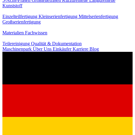
5-Achs-Fräsen
Großteilefräsen
Kurzdrehteile
Langdrehteile
Kunststoff
Fertigung
Einzelteilfertigung
Kleinserienfertigung
Mittelserienfertigung
Großserienfertigung
Wissen
Materialien
Fachwissen
Service
Teilereinigung
Qualität & Dokumentation
Maschinenpark
Über Uns
Einkäufer
Karriere
Blog