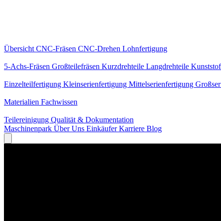
Kernleistungen
Übersicht
CNC-Fräsen
CNC-Drehen
Lohnfertigung
Spezialisierungen
5-Achs-Fräsen
Großteilefräsen
Kurzdrehteile
Langdrehteile
Kunststof
Fertigung
Einzelteilfertigung
Kleinserienfertigung
Mittelserienfertigung
Großser
Wissen
Materialien
Fachwissen
Service
Teilereinigung
Qualität & Dokumentation
Maschinenpark
Über Uns
Einkäufer
Karriere
Blog