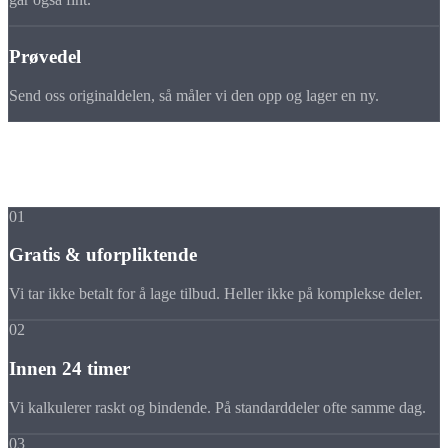
Prøvedel
Send oss originaldelen, så måler vi den opp og lager en ny.
Fordeler
Derfor bør du spørre
hos oss
01
Gratis & uforpliktende
Vi tar ikke betalt for å lage tilbud. Heller ikke på komplekse deler.
02
Innen 24 timer
Vi kalkulerer raskt og bindende. På standarddeler ofte samme dag.
03