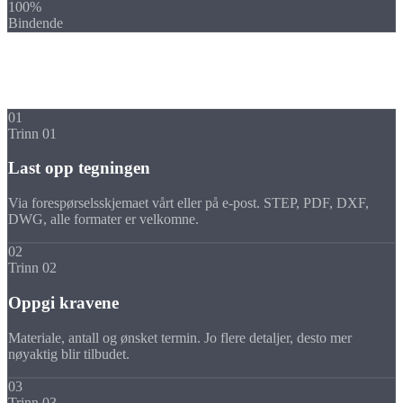
100%
Bindende
Slik gjør du
Tilbudet ditt
i 4 trinn
01
Trinn 01
Last opp tegningen
Via forespørselsskjemaet vårt eller på e-post. STEP, PDF, DXF,
DWG, alle formater er velkomne.
02
Trinn 02
Oppgi kravene
Materiale, antall og ønsket termin. Jo flere detaljer, desto mer
nøyaktig blir tilbudet.
03
Trinn 03