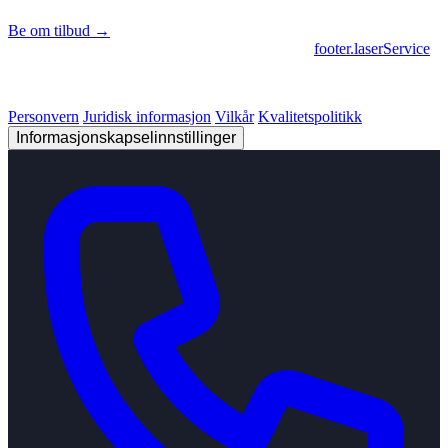
Be om tilbud →
footer.geschaeftsbereiche
|
footer.cncFertigung
•
footer.laserService
© 2026 Strobel Industry. Alle rettigheter forbeholdt.
Personvern
Juridisk informasjon
Vilkår
Kvalitetspolitikk
Informasjonskapselinnstillinger