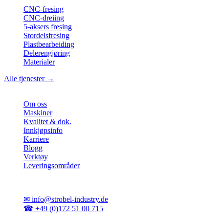
CNC-fresing
CNC-dreiing
5-aksers fresing
Stordelsfresing
Plastbearbeiding
Delerengjøring
Materialer
Alle tjenester →
Bedrift
Om oss
Maskiner
Kvalitet & dok.
Innkjøpsinfo
Karriere
Blogg
Verktøy
Leveringsområder
Kontakt
✉
info@strobel-industry.de
☎
+49 (0)172 51 00 715
📍
Sierksdorf, Nord-Tyskland