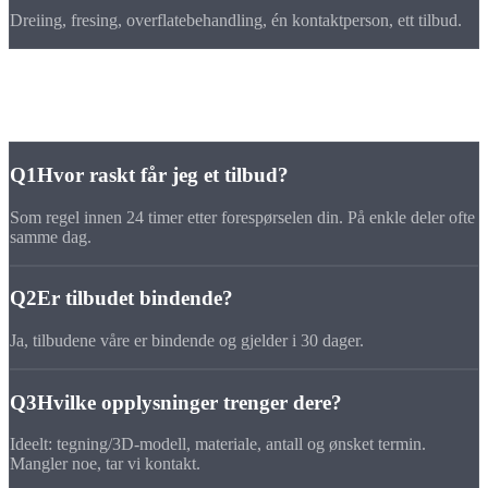
Dreiing, fresing, overflatebehandling, én kontaktperson, ett tilbud.
FAQ
Tilbuds
-FAQ
Q1
Hvor raskt får jeg et tilbud?
Som regel innen 24 timer etter forespørselen din. På enkle deler ofte
samme dag.
Q2
Er tilbudet bindende?
Ja, tilbudene våre er bindende og gjelder i 30 dager.
Q3
Hvilke opplysninger trenger dere?
Ideelt: tegning/3D-modell, materiale, antall og ønsket termin.
Mangler noe, tar vi kontakt.