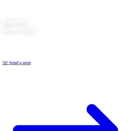
Kontakt
Klar for
neste steg?
La oss diskutere ditt neste prosjekt. Vi tilbyr
uforpliktende
rådgivning om gjennomførbarhet og pris.
Strobel Industry Team
✉️
Send e-post