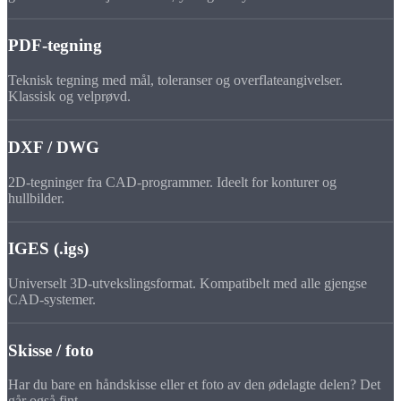
PDF-tegning
Teknisk tegning med mål, toleranser og overflateangivelser.
Klassisk og velprøvd.
DXF / DWG
2D-tegninger fra CAD-programmer. Ideelt for konturer og
hullbilder.
IGES (.igs)
Universelt 3D-utvekslingsformat. Kompatibelt med alle gjengse
CAD-systemer.
Skisse / foto
Har du bare en håndskisse eller et foto av den ødelagte delen? Det
går også fint.