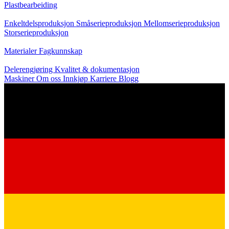
Plastbearbeiding
Produksjon
Enkeltdelsproduksjon
Småserieproduksjon
Mellomserieproduksjon
Storserieproduksjon
Kunnskap
Materialer
Fagkunnskap
Service
Delerengjøring
Kvalitet & dokumentasjon
Maskiner
Om oss
Innkjøp
Karriere
Blogg