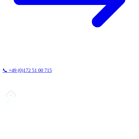
📞
+49 (0)172 51 00 715
Vi svarer vanligvis innen 24 timer.
Din partner for
presis CNC-leieproduksjon
, fresing, dreiing &
langdreiing fra Nord-Tyskland.
ISO-konform
•
Made in Germany
Tjenester