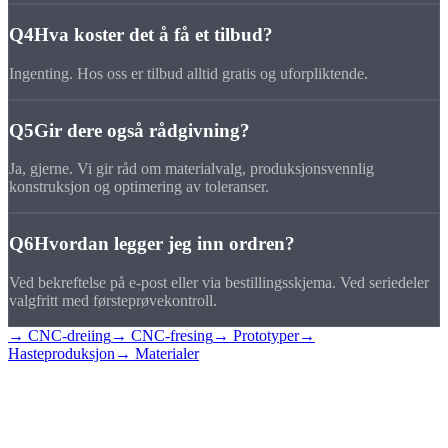
Q4
Hva koster det å få et tilbud?
Ingenting. Hos oss er tilbud alltid gratis og uforpliktende.
Q5
Gir dere også rådgivning?
Ja, gjerne. Vi gir råd om materialvalg, produksjonsvennlig
konstruksjon og optimering av toleranser.
Q6
Hvordan legger jeg inn ordren?
Ved bekreftelse på e-post eller via bestillingsskjema. Ved seriedeler
valgfritt med førsteprøvekontroll.
→ CNC-dreiing
→ CNC-fresing
→ Prototyper
→
Hasteproduksjon
→ Materialer
Be om
tilbud
Last opp tegningen din og få et bindende tilbud innen 24 timer.