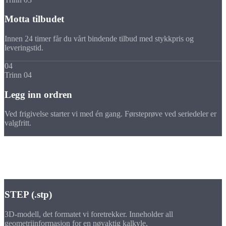
Motta tilbudet
Innen 24 timer får du vårt bindende tilbud med stykkpris og
leveringstid.
04
Trinn 04
Legg inn ordren
Ved frigivelse starter vi med én gang. Førsteprøve ved seriedeler er
valgfritt.
Filformater
Aksepterte
formater
STEP (.stp)
3D-modell, det formatet vi foretrekker. Inneholder all
geometriinformasjon for en nøyaktig kalkyle.