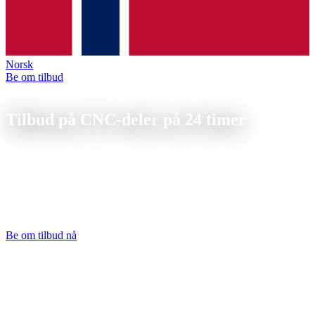
Norsk
Be om tilbud
Tilbud
Tilbud på CNC-deler
på 24 timer
Send oss tegningen eller 3D-filen din, så kalkulerer vi et bindende
tilbud innen 24 timer. Åpent, rettferdig og uten skjulte kostnader.
Tilbud på dreiedeler: send tegningen, vi kalkulerer med én gang, og
du hører fra oss innen én arbeidsdag. Alle metaller og plasttyper, fra
1 stk. til storserie. Stykkalkylen er åpen og lett å følge.
Be om tilbud nå