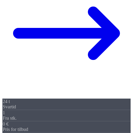
24 t
Svartid
1
Fra stk.
0 €
Pris for tilbud