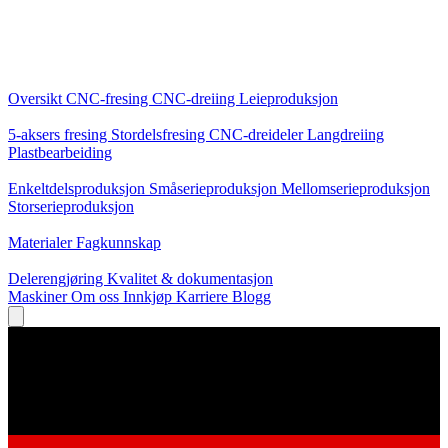
Kjernetjenester
Oversikt
CNC-fresing
CNC-dreiing
Leieproduksjon
Spesialiseringer
5-aksers fresing
Stordelsfresing
CNC-dreideler
Langdreiing
Plastbearbeiding
Produksjon
Enkeltdelsproduksjon
Småserieproduksjon
Mellomserieproduksjon
Storserieproduksjon
Kunnskap
Materialer
Fagkunnskap
Service
Delerengjøring
Kvalitet & dokumentasjon
Maskiner
Om oss
Innkjøp
Karriere
Blogg