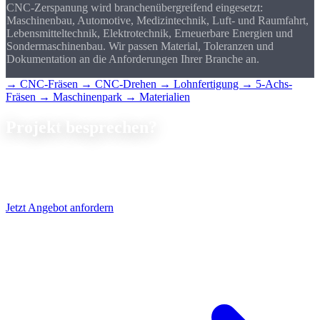
CNC-Zerspanung wird branchenübergreifend eingesetzt:
Maschinenbau, Automotive, Medizintechnik, Luft- und Raumfahrt,
Lebensmitteltechnik, Elektrotechnik, Erneuerbare Energien und
Sondermaschinenbau. Wir passen Material, Toleranzen und
Dokumentation an die Anforderungen Ihrer Branche an.
→ CNC-Fräsen
→ CNC-Drehen
→ Lohnfertigung
→ 5-Achs-
Fräsen
→ Maschinenpark
→ Materialien
Projekt
besprechen?
Senden Sie uns Ihre Zeichnung. Wir erstellen Ihnen innerhalb von
24 bis 48 Stunden ein verbindliches Angebot für Ihr CNC-
Zerspanungsprojekt.
Jetzt Angebot anfordern