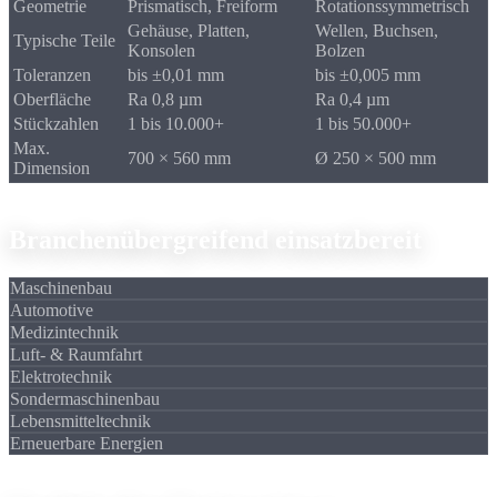
Geometrie
Prismatisch, Freiform
Rotationssymmetrisch
Gehäuse, Platten,
Wellen, Buchsen,
Typische Teile
Konsolen
Bolzen
Toleranzen
bis ±0,01 mm
bis ±0,005 mm
Oberfläche
Ra 0,8 µm
Ra 0,4 µm
Stückzahlen
1 bis 10.000+
1 bis 50.000+
Max.
700 × 560 mm
Ø 250 × 500 mm
Dimension
Branchen
Branchenübergreifend
einsatzbereit
Maschinenbau
Automotive
Medizintechnik
Luft- & Raumfahrt
Elektrotechnik
Sondermaschinenbau
Lebensmitteltechnik
Erneuerbare Energien
Qualitätssicherung