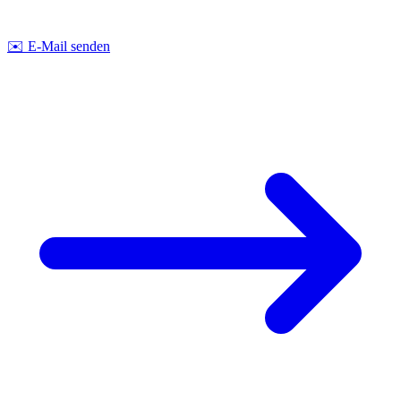
Strobel Industry Team
✉️
E-Mail senden