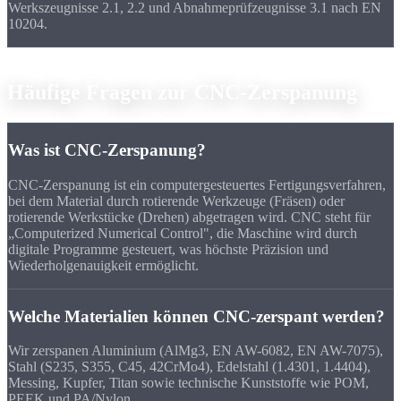
Werkszeugnisse 2.1, 2.2 und Abnahmeprüfzeugnisse 3.1 nach EN
10204.
FAQ
Häufige Fragen zur
CNC-Zerspanung
Was ist CNC-Zerspanung?
CNC-Zerspanung ist ein computergesteuertes Fertigungsverfahren,
bei dem Material durch rotierende Werkzeuge (Fräsen) oder
rotierende Werkstücke (Drehen) abgetragen wird. CNC steht für
„Computerized Numerical Control", die Maschine wird durch
digitale Programme gesteuert, was höchste Präzision und
Wiederholgenauigkeit ermöglicht.
Welche Materialien können CNC-zerspant werden?
Wir zerspanen Aluminium (AlMg3, EN AW-6082, EN AW-7075),
Stahl (S235, S355, C45, 42CrMo4), Edelstahl (1.4301, 1.4404),
Messing, Kupfer, Titan sowie technische Kunststoffe wie POM,
PEEK und PA/Nylon.