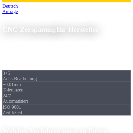
Deutsch
Anfrage
CNC-Zerspanung
CNC-Zerspanung
Ihr Hersteller
Ihr Hersteller für CNC-Zerspanungsteile, Fräsen, Drehen und
indexierte 5-Achs-Bearbeitung aus einer Hand. ISO 9001
zertifiziert, Teile fertigen lassen von Einzelstücken bis zur Großserie.
cncZerspanungPage.directAnswer
3+5
Achs-Bearbeitung
±0,01mm
Toleranzen
24/7
Automatisiert
ISO 9001
Zertifiziert
Verfahren im Überblick
Welches Verfahren
passt zu Ihrem