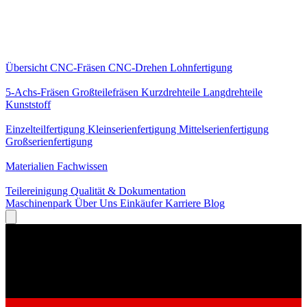
Kernleistungen
Übersicht
CNC-Fräsen
CNC-Drehen
Lohnfertigung
Spezialisierungen
5-Achs-Fräsen
Großteilefräsen
Kurzdrehteile
Langdrehteile
Kunststoff
Fertigung
Einzelteilfertigung
Kleinserienfertigung
Mittelserienfertigung
Großserienfertigung
Wissen
Materialien
Fachwissen
Service
Teilereinigung
Qualität & Dokumentation
Maschinenpark
Über Uns
Einkäufer
Karriere
Blog