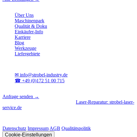
Unternehmen
Über Uns
Maschinenpark
Qualität & Doku
Einkäufer-Info
Karriere
Blog
Werkzeuge
Liefergebiete
Kontakt
✉
info@strobel-industry.de
☎
+49 (0)172 51 00 715
📍
Sierksdorf, Schleswig-Holstein
Anfrage senden →
Geschäftsbereiche
|
CNC-Fertigung
•
Laser-Reparatur: strobel-laser-
service.de
© 2026 Strobel Industry. Alle Rechte vorbehalten.
Datenschutz
Impressum
AGB
Qualitätspolitik
Cookie-Einstellungen