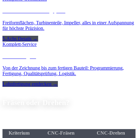
5-Achs-Bearbeitung (3+2)
Freiformflächen, Turbinenteile, Impeller, alles in einer Aufspannung
für höchste Präzision.
5-Achs Details →
Komplett-Service
Lohnfertigung
Von der Zeichnung bis zum fertigen Bauteil: Programmierung,
Fertigung, Qualitätsprüfung, Logistik.
Lohnfertigung entdecken →
Entscheidungshilfe
Fräsen oder
Drehen?
Die Wahl des richtigen Verfahrens hängt von der Bauteilgeometrie
ab:
Kriterium
CNC-Fräsen
CNC-Drehen