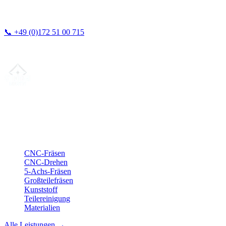
📞
+49 (0)172 51 00 715
Wir antworten in der Regel innerhalb von 24h.
Ihr Partner für
präzise CNC-Lohnfertigung
, Fräsen, Drehen &
Langdrehen aus Sierksdorf.
ISO-konform
•
Made in Germany
Leistungen
CNC-Fräsen
CNC-Drehen
5-Achs-Fräsen
Großteilefräsen
Kunststoff
Teilereinigung
Materialien
Alle Leistungen →