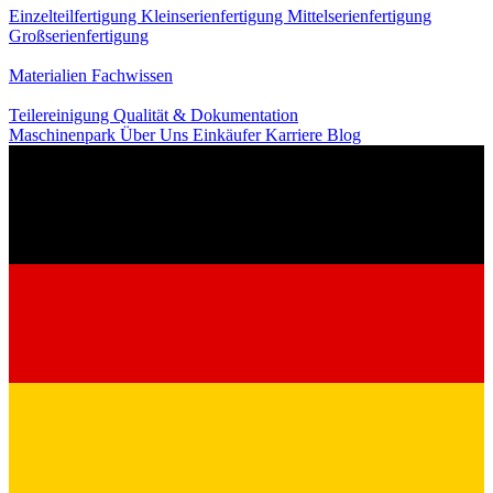
Einzelteilfertigung
Kleinserienfertigung
Mittelserienfertigung
Großserienfertigung
Wissen
Materialien
Fachwissen
Service
Teilereinigung
Qualität & Dokumentation
Maschinenpark
Über Uns
Einkäufer
Karriere
Blog