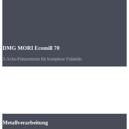
DMG MORI Ecomill 70
3-Achs-Fräszentrum für komplexe Frästeile.
Branchen
CNC-Teile für
Willich & Nordrhein-Westfalen
Willich und der Niederrhein sind ein wichtiger Standort für
Metallverarbeitung, Maschinenbau und Automobilzulieferung.
Metallverarbeitung