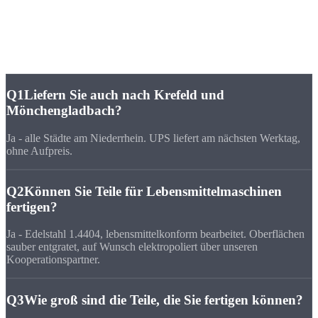
FAQ
Häufige Fragen zu
CNC-Fertigung Willich
Q1
Liefern Sie auch nach Krefeld und
Mönchengladbach?
Ja - alle Städte am Niederrhein. UPS liefert am nächsten Werktag,
ohne Aufpreis.
Q2
Können Sie Teile für Lebensmittelmaschinen
fertigen?
Ja - Edelstahl 1.4404, lebensmittelkonform bearbeitet. Oberflächen
sauber entgratet, auf Wunsch elektropoliert über unseren
Kooperationspartner.
Q3
Wie groß sind die Teile, die Sie fertigen können?