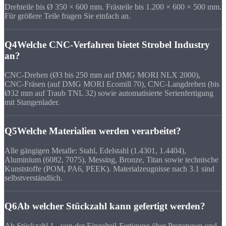
Drehteile bis Ø 350 × 600 mm. Frästeile bis 1.200 × 600 × 500 mm.
Für größere Teile fragen Sie einfach an.
Q4
Welche CNC-Verfahren bietet Strobel Industry
an?
CNC-Drehen (Ø3 bis 250 mm auf DMG MORI NLX 2000),
CNC-Fräsen (auf DMG MORI Ecomill 70), CNC-Langdrehen (bis
Ø32 mm auf Traub TNL 32) sowie automatisierte Serienfertigung
mit Stangenlader.
Q5
Welche Materialien werden verarbeitet?
Alle gängigen Metalle: Stahl, Edelstahl (1.4301, 1.4404),
Aluminium (6082, 7075), Messing, Bronze, Titan sowie technische
Kunststoffe (POM, PA6, PEEK). Materialzeugnisse nach 3.1 sind
selbstverständlich.
Q6
Ab welcher Stückzahl kann gefertigt werden?
Ab Stückzahl 1 - von der Einzelteil-Fertigung über Prototypen und