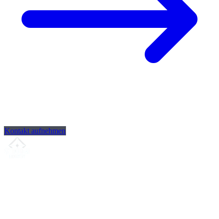
Kontakt aufnehmen
Ihr Partner für
präzise CNC-Lohnfertigung
, Fräsen, Drehen &
Langdrehen aus Sierksdorf.
ISO-konform
•
Made in Germany
Leistungen