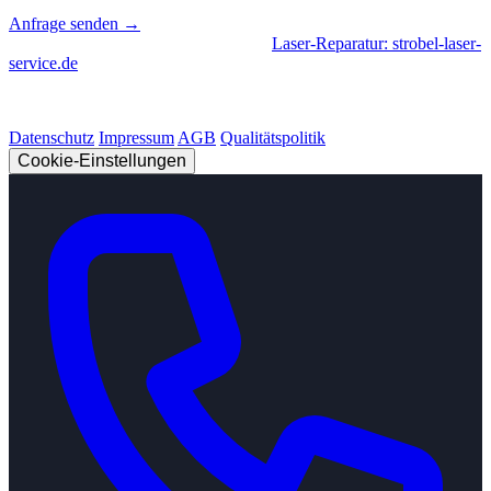
Anfrage senden →
Geschäftsbereiche
|
CNC-Fertigung
•
Laser-Reparatur: strobel-laser-
service.de
© 2026 Strobel Industry. Alle Rechte vorbehalten.
Datenschutz
Impressum
AGB
Qualitätspolitik
Cookie-Einstellungen