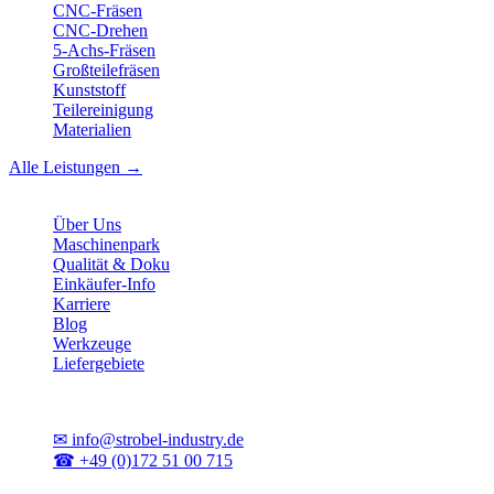
CNC-Fräsen
CNC-Drehen
5-Achs-Fräsen
Großteilefräsen
Kunststoff
Teilereinigung
Materialien
Alle Leistungen →
Unternehmen
Über Uns
Maschinenpark
Qualität & Doku
Einkäufer-Info
Karriere
Blog
Werkzeuge
Liefergebiete
Kontakt
✉
info@strobel-industry.de
☎
+49 (0)172 51 00 715
📍
Sierksdorf, Schleswig-Holstein