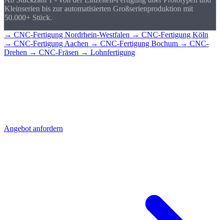
Kleinserien bis zur automatisierten Großserienproduktion mit
50.000+ Stück.
→ CNC-Fertigung Nordrhein-Westfalen
→ CNC-Fertigung Köln
→ CNC-Fertigung Aachen
→ CNC-Fertigung Bochum
→ CNC-
Drehen
→ CNC-Fräsen
→ Lohnfertigung
CNC-Teile für
Willich?
Senden Sie uns Ihre Zeichnung - Sie erhalten schnell ein detailliertes
Angebot mit Stückpreis und Lieferzeit. Direkt aus Sierksdorf,
geliefert nach Willich.
Angebot anfordern