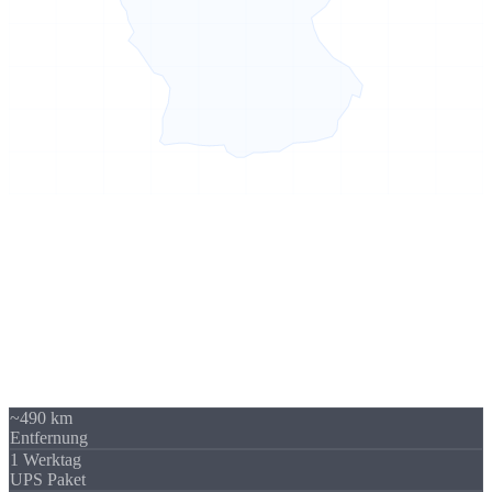
Sierksdorf → Willich
490 km -
kein Problem
Unser Standort in Sierksdorf (Schleswig-Holstein) liegt 490 km von
Willich entfernt - über A44 / A46 gut erreichbar. Trotzdem beliefern
wir regelmäßig Unternehmen in Willich und Nordrhein-Westfalen.
Die Versandkosten sind überschaubar und fallen im Verhältnis zum
Auftragswert kaum ins Gewicht.
~490 km
Entfernung
1 Werktag
UPS Paket