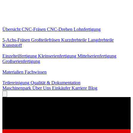
Kernleistungen
Übersicht
CNC-Fräsen
CNC-Drehen
Lohnfertigung
Spezialisierungen
5-Achs-Fräsen
Großteilefräsen
Kurzdrehteile
Langdrehteile
Kunststoff
Fertigung
Einzelteilfertigung
Kleinserienfertigung
Mittelserienfertigung
Großserienfertigung
Wissen
Materialien
Fachwissen
Service
Teilereinigung
Qualität & Dokumentation
Maschinenpark
Über Uns
Einkäufer
Karriere
Blog