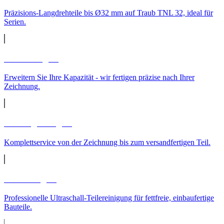
Präzisions-Langdrehteile bis Ø32 mm auf Traub TNL 32, ideal für
Serien.
Lohnfertigung
Erweitern Sie Ihre Kapazität - wir fertigen präzise nach Ihrer
Zeichnung.
Auftragsfertigung
Komplettservice von der Zeichnung bis zum versandfertigen Teil.
Teilereinigung
Professionelle Ultraschall-Teilereinigung für fettfreie, einbaufertige
Bauteile.