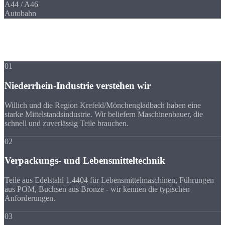
A44 / A46
Autobahn
Ihre Vorteile
Warum Strobel
trotz Entfernung?
01
Niederrhein-Industrie verstehen wir
Willich und die Region Krefeld/Mönchengladbach haben eine
starke Mittelstandsindustrie. Wir beliefern Maschinenbauer, die
schnell und zuverlässig Teile brauchen.
02
Verpackungs- und Lebensmitteltechnik
Teile aus Edelstahl 1.4404 für Lebensmittelmaschinen, Führungen
aus POM, Buchsen aus Bronze - wir kennen die typischen
Anforderungen.
03