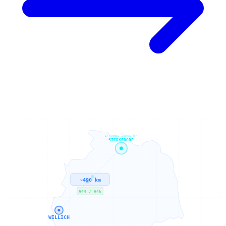
STROBEL INDUSTRY
SIERKSDORF
~490 km
A44 / A46
WILLICH