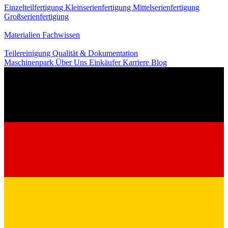
Einzelteilfertigung
Kleinserienfertigung
Mittelserienfertigung
Großserienfertigung
Wissen
Materialien
Fachwissen
Service
Teilereinigung
Qualität & Dokumentation
Maschinenpark
Über Uns
Einkäufer
Karriere
Blog