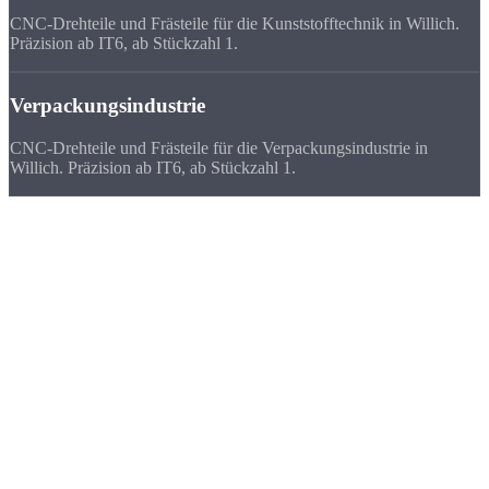
CNC-Drehteile und Frästeile für die Kunststofftechnik in Willich.
Präzision ab IT6, ab Stückzahl 1.
Verpackungsindustrie
CNC-Drehteile und Frästeile für die Verpackungsindustrie in
Willich. Präzision ab IT6, ab Stückzahl 1.
Deutschlandweit
zufriedene Kunden
Wir beliefern Unternehmen in ganz Deutschland - von Flensburg bis
München. Viele Kunden bevorzugen uns vor ihrem lokalen
Zulieferer, weil
Qualität, Lieferzeit, Kosten und die persönliche
Zusammenarbeit
stimmen.
★★★★★
„Wir bestellen seit einem Jahr bei Strobel - Drehteile für unsere
Verpackungsmaschinen. Passt jedes Mal, Lieferung immer
pünktlich.“