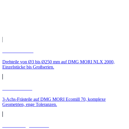
Fertigung auf unseren CNC-Maschinen, Qualitätsprüfung und
Versand direkt zu Ihnen nach Willich.
Leistungen
CNC-Leistungen für
Willich
CNC-Drehen
Drehteile von Ø3 bis Ø250 mm auf DMG MORI NLX 2000,
Einzelstücke bis Großserien.
CNC-Fräsen
3-Achs-Frästeile auf DMG MORI Ecomill 70, komplexe
Geometrien, enge Toleranzen.
CNC-Langdrehteile