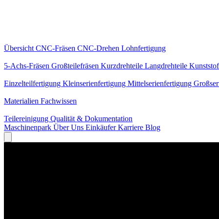
Kernleistungen
Übersicht
CNC-Fräsen
CNC-Drehen
Lohnfertigung
Spezialisierungen
5-Achs-Fräsen
Großteilefräsen
Kurzdrehteile
Langdrehteile
Kunststof
Fertigung
Einzelteilfertigung
Kleinserienfertigung
Mittelserienfertigung
Großser
Wissen
Materialien
Fachwissen
Service
Teilereinigung
Qualität & Dokumentation
Maschinenpark
Über Uns
Einkäufer
Karriere
Blog