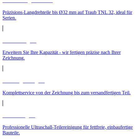
CNC-Langdrehteile
Präzisions-Langdrehteile bis Ø32 mm auf Traub TNL 32, ideal für
Serien.
Lohnfertigung
Erweitern Sie Ihre Kapazität - wir fertigen präzise nach Ihrer
Zeichnung.
Auftragsfertigung
Komplettservice von der Zeichnung bis zum versandfertigen Teil.
Teilereinigung
Professionelle Ultraschall-Teilereinigung für fettfreie, einbaufertige
Bauteile.