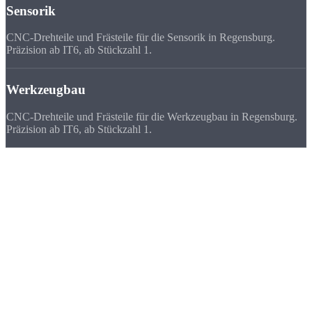
Sensorik
CNC-Drehteile und Frästeile für die Sensorik in Regensburg.
Präzision ab IT6, ab Stückzahl 1.
Werkzeugbau
CNC-Drehteile und Frästeile für die Werkzeugbau in Regensburg.
Präzision ab IT6, ab Stückzahl 1.
Deutschlandweit
zufriedene Kunden
Wir beliefern Unternehmen in ganz Deutschland - von Flensburg bis
München. Viele Kunden bevorzugen uns vor ihrem lokalen
Zulieferer, weil
Qualität, Lieferzeit, Kosten und die persönliche
Zusammenarbeit
stimmen.
★★★★★
„Unser Regensburger Dreher hat den Betrieb verkleinert. Strobel hat
die Kapazitätslücke gefüllt - gleiche Qualität, sogar etwas
günstiger.“