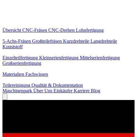
Kernleistungen
Übersicht
CNC-Fräsen
CNC-Drehen
Lohnfertigung
Spezialisierungen
5-Achs-Fräsen
Großteilefräsen
Kurzdrehteile
Langdrehteile
Kunststoff
Fertigung
Einzelteilfertigung
Kleinserienfertigung
Mittelserienfertigung
Großserienfertigung
Wissen
Materialien
Fachwissen
Service
Teilereinigung
Qualität & Dokumentation
Maschinenpark
Über Uns
Einkäufer
Karriere
Blog