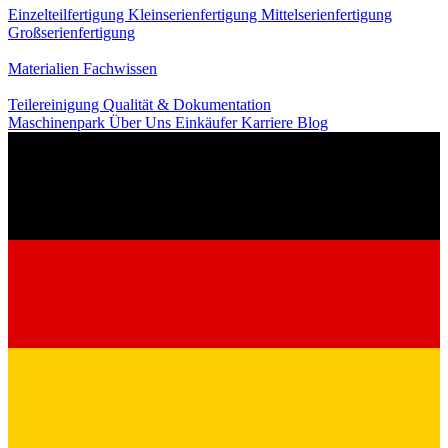
Einzelteilfertigung
Kleinserienfertigung
Mittelserienfertigung
Großserienfertigung
Wissen
Materialien
Fachwissen
Service
Teilereinigung
Qualität & Dokumentation
Maschinenpark
Über Uns
Einkäufer
Karriere
Blog