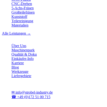
CNC-Drehen
5-Achs-Fräsen
Großteilefräsen
Kunststoff
Teilereinigung
Materialien
Alle Leistungen →
Unternehmen
Über Uns
Maschinenpark
Qualität & Doku
Einkäufer-Info
Karriere
Blog
Werkzeuge
Liefergebiete
Kontakt
✉
info@strobel-industry.de
☎
+49 (0)172 51 00 715
📍
Sierksdorf, Schleswig-Holstein