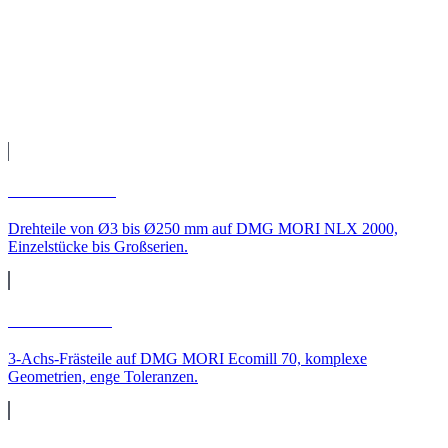
Fertigung auf unseren CNC-Maschinen, Qualitätsprüfung und
Versand direkt zu Ihnen nach Regensburg.
Leistungen
CNC-Leistungen für
Regensburg
CNC-Drehen
Drehteile von Ø3 bis Ø250 mm auf DMG MORI NLX 2000,
Einzelstücke bis Großserien.
CNC-Fräsen
3-Achs-Frästeile auf DMG MORI Ecomill 70, komplexe
Geometrien, enge Toleranzen.