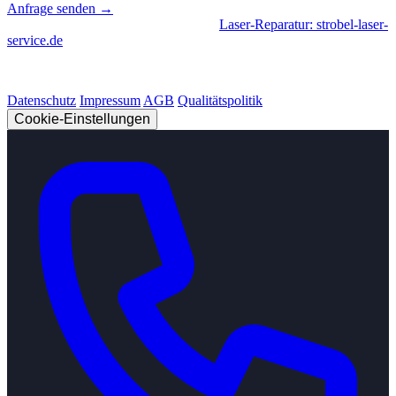
Anfrage senden →
Geschäftsbereiche
|
CNC-Fertigung
•
Laser-Reparatur: strobel-laser-
service.de
© 2026 Strobel Industry. Alle Rechte vorbehalten.
Datenschutz
Impressum
AGB
Qualitätspolitik
Cookie-Einstellungen