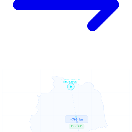
STROBEL INDUSTRY
SIERKSDORF
~700 km
A3 / A93