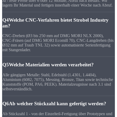
Ja - feste Preise über 6 oder 12 Monate, Abruf nach Bedarf. Wir
lagern Ihr Material und fertigen innerhalb einer Woche nach Abruf.
Q4
Welche CNC-Verfahren bietet Strobel Industry
an?
CNC-Drehen (Ø3 bis 250 mm auf DMG MORI NLX 2000),
CNC-Fräsen (auf DMG MORI Ecomill 70), CNC-Langdrehen (bis
Ø32 mm auf Traub TNL 32) sowie automatisierte Serienfertigung
mit Stangenlader.
Q5
Welche Materialien werden verarbeitet?
Alle gängigen Metalle: Stahl, Edelstahl (1.4301, 1.4404),
Aluminium (6082, 7075), Messing, Bronze, Titan sowie technische
Kunststoffe (POM, PA6, PEEK). Materialzeugnisse nach 3.1 sind
selbstverständlich.
Q6
Ab welcher Stückzahl kann gefertigt werden?
Ab Stückzahl 1 - von der Einzelteil-Fertigung über Prototypen und