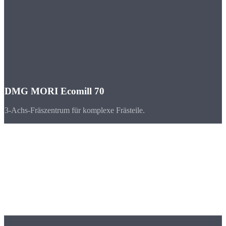
DMG MORI Ecomill 70
3-Achs-Fräszentrum für komplexe Frästeile.
Branchen
CNC-Teile für
Regensburg & Bayern
Regensburg ist einer der am schnellsten wachsenden
Wirtschaftsstandorte Bayerns mit BMW, Continental und Infineon
als Ankerunternehmen.