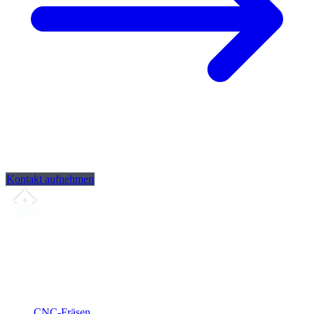
Kontakt aufnehmen
Ihr Partner für
präzise CNC-Lohnfertigung
, Fräsen, Drehen &
Langdrehen aus Sierksdorf.
ISO-konform
•
Made in Germany
Leistungen
CNC-Fräsen