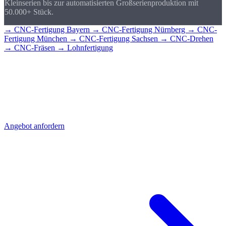
Kleinserien bis zur automatisierten Großserienproduktion mit
50.000+ Stück.
→ CNC-Fertigung Bayern
→ CNC-Fertigung Nürnberg
→ CNC-
Fertigung München
→ CNC-Fertigung Sachsen
→ CNC-Drehen
→ CNC-Fräsen
→ Lohnfertigung
CNC-Teile für
Regensburg?
Senden Sie uns Ihre Zeichnung - Sie erhalten schnell ein detailliertes
Angebot mit Stückpreis und Lieferzeit. Direkt aus Sierksdorf,
geliefert nach Regensburg.
Angebot anfordern