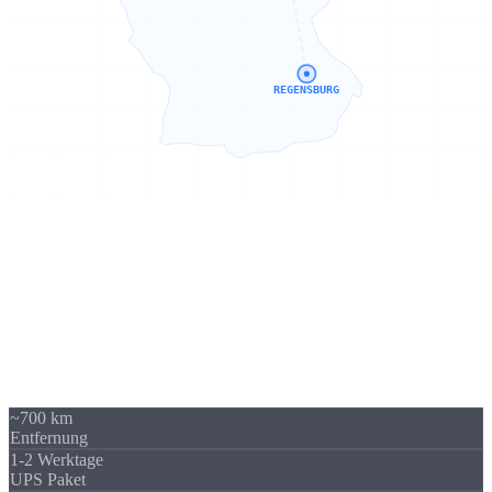
REGENSBURG
Sierksdorf → Regensburg
700 km -
kein Problem
Unser Standort in Sierksdorf (Schleswig-Holstein) liegt 700 km von
Regensburg entfernt - über A3 / A93 gut erreichbar. Trotzdem
beliefern wir regelmäßig Unternehmen in Regensburg und Bayern.
Die Versandkosten sind überschaubar und fallen im Verhältnis zum
Auftragswert kaum ins Gewicht.
~700 km
Entfernung
1-2 Werktage
UPS Paket