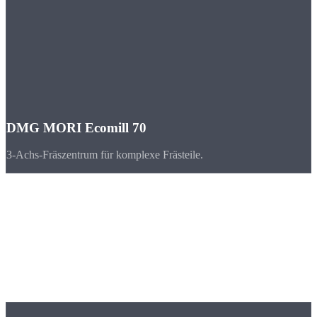
DMG MORI Ecomill 70
3-Achs-Fräszentrum für komplexe Frästeile.
Branchen
CNC-Teile für
Regensburg & Bayern
Regensburg ist einer der am schnellsten wachsenden
Wirtschaftsstandorte Bayerns mit BMW, Continental und Infineon
als Ankerunternehmen.