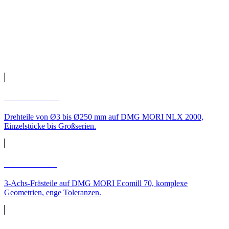
Fertigung auf unseren CNC-Maschinen, Qualitätsprüfung und
Versand direkt zu Ihnen nach Regensburg.
Leistungen
CNC-Leistungen für
Regensburg
CNC-Drehen
Drehteile von Ø3 bis Ø250 mm auf DMG MORI NLX 2000,
Einzelstücke bis Großserien.
CNC-Fräsen
3-Achs-Frästeile auf DMG MORI Ecomill 70, komplexe
Geometrien, enge Toleranzen.