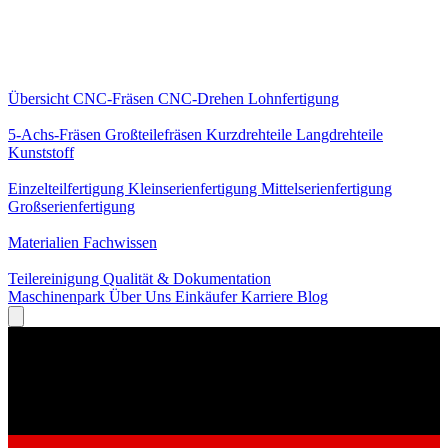
Kernleistungen
Übersicht
CNC-Fräsen
CNC-Drehen
Lohnfertigung
Spezialisierungen
5-Achs-Fräsen
Großteilefräsen
Kurzdrehteile
Langdrehteile
Kunststoff
Fertigung
Einzelteilfertigung
Kleinserienfertigung
Mittelserienfertigung
Großserienfertigung
Wissen
Materialien
Fachwissen
Service
Teilereinigung
Qualität & Dokumentation
Maschinenpark
Über Uns
Einkäufer
Karriere
Blog