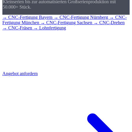
Kleinserien bis zur automatisierten Großserienproduktion mit
50.000+ Stück.
→ CNC-Fertigung Bayern
→ CNC-Fertigung Nürnberg
→ CNC-
Fertigung München
→ CNC-Fertigung Sachsen
→ CNC-Drehen
→ CNC-Fräsen
→ Lohnfertigung
CNC-Teile für
Regensburg?
Senden Sie uns Ihre Zeichnung - Sie erhalten schnell ein detailliertes
Angebot mit Stückpreis und Lieferzeit. Direkt aus Sierksdorf,
geliefert nach Regensburg.
Angebot anfordern