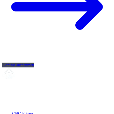
Kontakt aufnehmen
Ihr Partner für
präzise CNC-Lohnfertigung
, Fräsen, Drehen &
Langdrehen aus Sierksdorf.
ISO-konform
•
Made in Germany
Leistungen
CNC-Fräsen