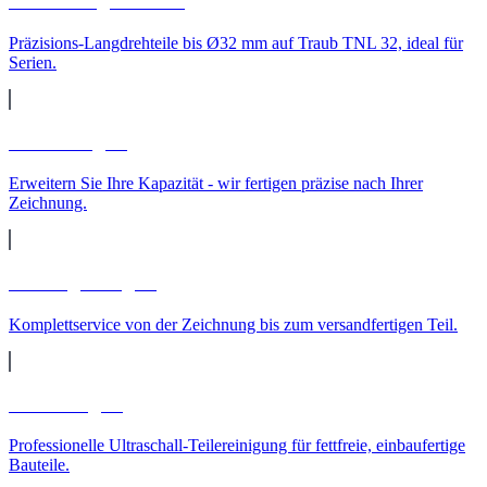
CNC-Langdrehteile
Präzisions-Langdrehteile bis Ø32 mm auf Traub TNL 32, ideal für
Serien.
Lohnfertigung
Erweitern Sie Ihre Kapazität - wir fertigen präzise nach Ihrer
Zeichnung.
Auftragsfertigung
Komplettservice von der Zeichnung bis zum versandfertigen Teil.
Teilereinigung
Professionelle Ultraschall-Teilereinigung für fettfreie, einbaufertige
Bauteile.