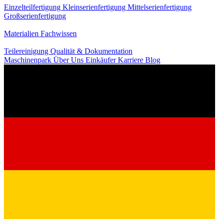
Einzelteilfertigung
Kleinserienfertigung
Mittelserienfertigung
Großserienfertigung
Wissen
Materialien
Fachwissen
Service
Teilereinigung
Qualität & Dokumentation
Maschinenpark
Über Uns
Einkäufer
Karriere
Blog