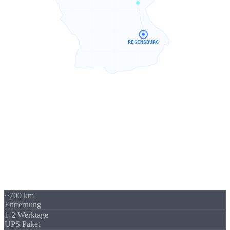
REGENSBURG
Sierksdorf → Regensburg
700 km -
kein Problem
Unser Standort in Sierksdorf (Schleswig-Holstein) liegt 700 km von
Regensburg entfernt - über A3 / A93 gut erreichbar. Trotzdem
beliefern wir regelmäßig Unternehmen in Regensburg und Bayern.
Die Versandkosten sind überschaubar und fallen im Verhältnis zum
Auftragswert kaum ins Gewicht.
~700 km
Entfernung
1-2 Werktage
UPS Paket