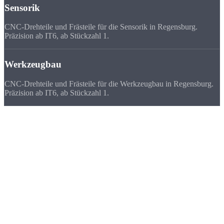
Sensorik
CNC-Drehteile und Frästeile für die Sensorik in Regensburg.
Präzision ab IT6, ab Stückzahl 1.
Werkzeugbau
CNC-Drehteile und Frästeile für die Werkzeugbau in Regensburg.
Präzision ab IT6, ab Stückzahl 1.
Deutschlandweit
zufriedene Kunden
Wir beliefern Unternehmen in ganz Deutschland - von Flensburg bis
München. Viele Kunden bevorzugen uns vor ihrem lokalen
Zulieferer, weil
Qualität, Lieferzeit, Kosten und die persönliche
Zusammenarbeit
stimmen.
★★★★★
„Unser Regensburger Dreher hat den Betrieb verkleinert. Strobel hat
die Kapazitätslücke gefüllt - gleiche Qualität, sogar etwas
günstiger.“