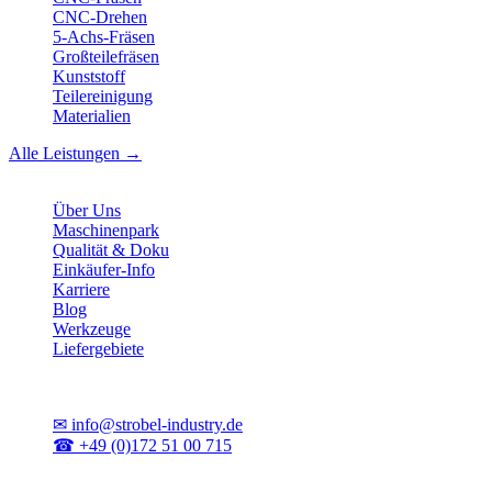
CNC-Drehen
5-Achs-Fräsen
Großteilefräsen
Kunststoff
Teilereinigung
Materialien
Alle Leistungen →
Unternehmen
Über Uns
Maschinenpark
Qualität & Doku
Einkäufer-Info
Karriere
Blog
Werkzeuge
Liefergebiete
Kontakt
✉
info@strobel-industry.de
☎
+49 (0)172 51 00 715
📍
Sierksdorf, Schleswig-Holstein