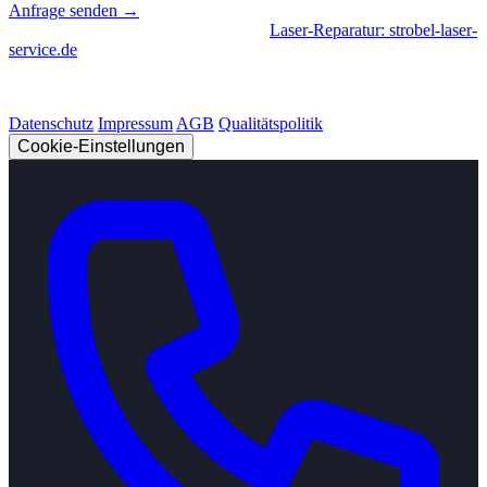
Anfrage senden →
Geschäftsbereiche
|
CNC-Fertigung
•
Laser-Reparatur: strobel-laser-
service.de
© 2026 Strobel Industry. Alle Rechte vorbehalten.
Datenschutz
Impressum
AGB
Qualitätspolitik
Cookie-Einstellungen