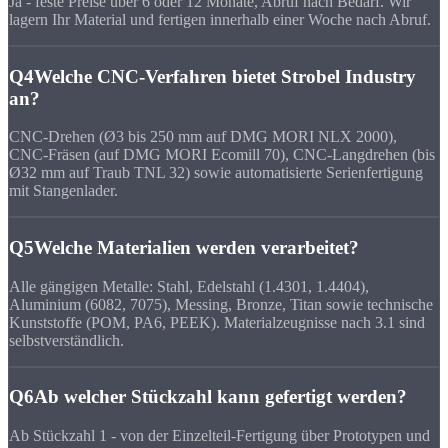
Ja - feste Preise über 6 oder 12 Monate, Abruf nach Bedarf. Wir
lagern Ihr Material und fertigen innerhalb einer Woche nach Abruf.
Q4
Welche CNC-Verfahren bietet Strobel Industry
an?
CNC-Drehen (Ø3 bis 250 mm auf DMG MORI NLX 2000),
CNC-Fräsen (auf DMG MORI Ecomill 70), CNC-Langdrehen (bis
Ø32 mm auf Traub TNL 32) sowie automatisierte Serienfertigung
mit Stangenlader.
Q5
Welche Materialien werden verarbeitet?
Alle gängigen Metalle: Stahl, Edelstahl (1.4301, 1.4404),
Aluminium (6082, 7075), Messing, Bronze, Titan sowie technische
Kunststoffe (POM, PA6, PEEK). Materialzeugnisse nach 3.1 sind
selbstverständlich.
Q6
Ab welcher Stückzahl kann gefertigt werden?
Ab Stückzahl 1 - von der Einzelteil-Fertigung über Prototypen und