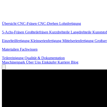
Kernleistungen
Übersicht
CNC-Fräsen
CNC-Drehen
Lohnfertigung
Spezialisierungen
5-Achs-Fräsen
Großteilefräsen
Kurzdrehteile
Langdrehteile
Kunststof
Fertigung
Einzelteilfertigung
Kleinserienfertigung
Mittelserienfertigung
Großser
Wissen
Materialien
Fachwissen
Service
Teilereinigung
Qualität & Dokumentation
Maschinenpark
Über Uns
Einkäufer
Karriere
Blog