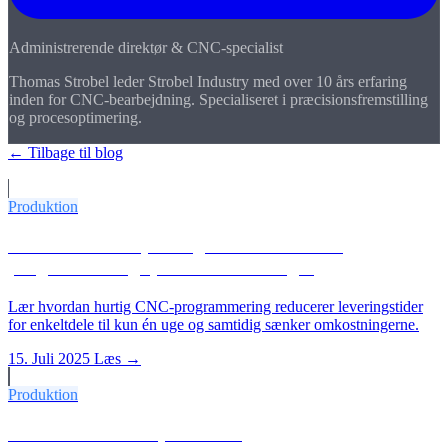
Administrerende direktør & CNC-specialist
Thomas Strobel leder Strobel Industry med over 10 års erfaring
inden for CNC-bearbejdning. Specialiseret i præcisionsfremstilling
og procesoptimering.
← Tilbage til blog
Flere artikler
Produktion
CNC-enkeltdele på 1 uge: Hvordan hurtig
programmering sparer omkostninger
Lær hvordan hurtig CNC-programmering reducerer leveringstider
for enkeltdele til kun én uge og samtidig sænker omkostningerne.
15. Juli 2025
Læs →
Produktion
Hvem er den rette partner til