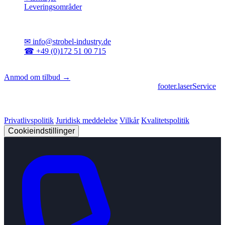
Leveringsområder
Kontakt
✉
info@strobel-industry.de
☎
+49 (0)172 51 00 715
📍
Sierksdorf, Nordtyskland
Anmod om tilbud →
footer.geschaeftsbereiche
|
footer.cncFertigung
•
footer.laserService
© 2026 Strobel Industry. Alle rettigheder forbeholdes.
Privatlivspolitik
Juridisk meddelelse
Vilkår
Kvalitetspolitik
Cookieindstillinger