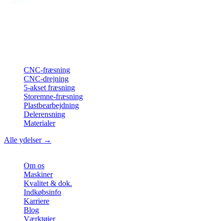
Din partner for
præcis CNC-lønfremstilling
, fræsning, drejning &
langdrejning fra Nordtyskland.
ISO-konform
•
Made in Germany
Ydelser
CNC-fræsning
CNC-drejning
5-akset fræsning
Storemne-fræsning
Plastbearbejdning
Delerensning
Materialer
Alle ydelser →
Virksomhed
Om os
Maskiner
Kvalitet & dok.
Indkøbsinfo
Karriere
Blog
Værktøjer