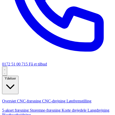
0172 51 00 715
Få et tilbud
Ydelser
Kerneydelser
Oversigt
CNC-fræsning
CNC-drejning
Lønfremstilling
Specialiseringer
5-akset fræsning
Storemne-fræsning
Korte drejedele
Langdrejning
Plastbearbejdning