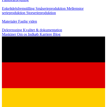
Produktion
Enkeltdelsfremstilling
Småserieproduktion
Mellemstor
serieproduktion
Storserieproduktion
Viden
Materialer
Faglig viden
Service
Delerensning
Kvalitet & dokumentation
Maskiner
Om os
Indkøb
Karriere
Blog