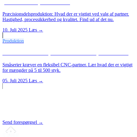
præcisionsdelsproduktion?
Præcisionsdelsproduktion: Hvad der er vigtigt ved valg af partner.
Hastighed, processikkerhed og kvalitet. Find ud af det nu.
10. Juli 2025
Læs →
Produktion
Hvem er den rette partner til småserieproduktion?
Småserier kræver en fleksibel CNC-partner. Lær hvad der er vigtigt
for mængder på 5 til 500 styk.
05. Juli 2025
Læs →
Start et projekt?
Send os din tegning. Vi udarbejder et uforpligtende tilbud.
Send forespørgsel →