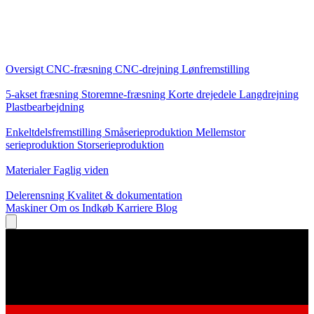
Kerneydelser
Oversigt
CNC-fræsning
CNC-drejning
Lønfremstilling
Specialiseringer
5-akset fræsning
Storemne-fræsning
Korte drejedele
Langdrejning
Plastbearbejdning
Produktion
Enkeltdelsfremstilling
Småserieproduktion
Mellemstor
serieproduktion
Storserieproduktion
Viden
Materialer
Faglig viden
Service
Delerensning
Kvalitet & dokumentation
Maskiner
Om os
Indkøb
Karriere
Blog