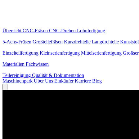
Kernleistungen
Übersicht
CNC-Fräsen
CNC-Drehen
Lohnfertigung
Spezialisierungen
5-Achs-Fräsen
Großteilefräsen
Kurzdrehteile
Langdrehteile
Kunststof
Fertigung
Einzelteilfertigung
Kleinserienfertigung
Mittelserienfertigung
Großser
Wissen
Materialien
Fachwissen
Service
Teilereinigung
Qualität & Dokumentation
Maschinenpark
Über Uns
Einkäufer
Karriere
Blog