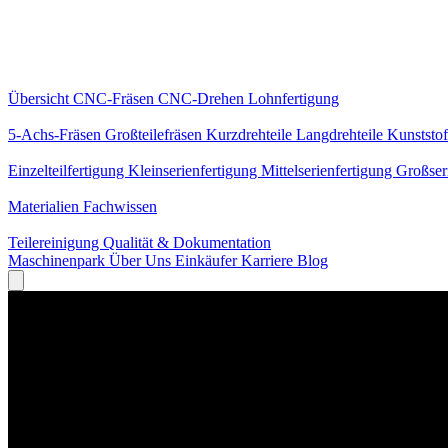
Kernleistungen
Übersicht
CNC-Fräsen
CNC-Drehen
Lohnfertigung
Spezialisierungen
5-Achs-Fräsen
Großteilefräsen
Kurzdrehteile
Langdrehteile
Kunststof
Fertigung
Einzelteilfertigung
Kleinserienfertigung
Mittelserienfertigung
Großser
Wissen
Materialien
Fachwissen
Service
Teilereinigung
Qualität & Dokumentation
Maschinenpark
Über Uns
Einkäufer
Karriere
Blog