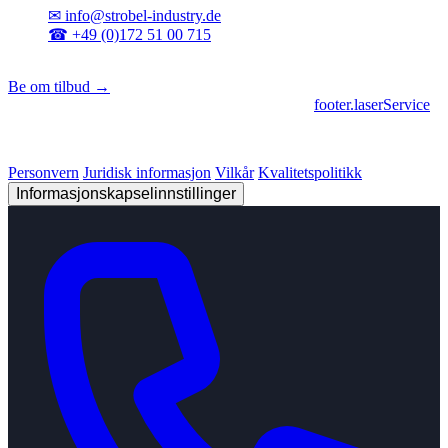
✉
info@strobel-industry.de
☎
+49 (0)172 51 00 715
📍
Sierksdorf, Nord-Tyskland
Be om tilbud →
footer.geschaeftsbereiche
|
footer.cncFertigung
•
footer.laserService
© 2026 Strobel Industry. Alle rettigheter forbeholdt.
Personvern
Juridisk informasjon
Vilkår
Kvalitetspolitikk
Informasjonskapselinnstillinger