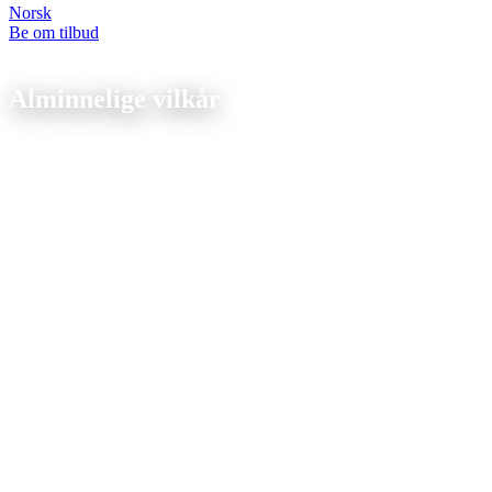
Norsk
Be om tilbud
Juridisk
Alminnelige vilkår
Per: mars 2025
1. Virkeområde
1.1 Gjelder for alle forretningsforhold. Kun B2B.
1.2 Avvikende vilkår gjelder ikke uten godkjenning.
1.3 Gjelder fremtidige forretninger.
2. Avtaleinngåelse
2.1 Tilbud er uforpliktende.
2.2 Bestilling = bindende tilbud.
2.3 Nettstedsinformasjon er ikke bindende.