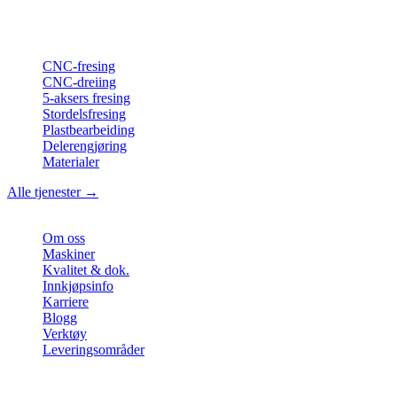
ISO-konform
•
Made in Germany
Tjenester
CNC-fresing
CNC-dreiing
5-aksers fresing
Stordelsfresing
Plastbearbeiding
Delerengjøring
Materialer
Alle tjenester →
Bedrift
Om oss
Maskiner
Kvalitet & dok.
Innkjøpsinfo
Karriere
Blogg
Verktøy
Leveringsområder
Kontakt