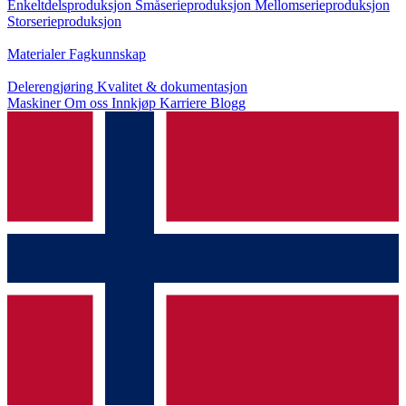
Enkeltdelsproduksjon
Småserieproduksjon
Mellomserieproduksjon
Storserieproduksjon
Kunnskap
Materialer
Fagkunnskap
Service
Delerengjøring
Kvalitet & dokumentasjon
Maskiner
Om oss
Innkjøp
Karriere
Blogg