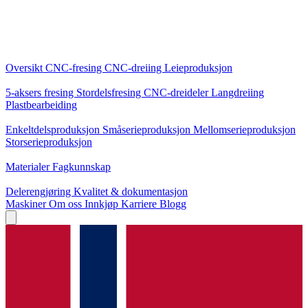
Kjernetjenester
Oversikt
CNC-fresing
CNC-dreiing
Leieproduksjon
Spesialiseringer
5-aksers fresing
Stordelsfresing
CNC-dreideler
Langdreiing
Plastbearbeiding
Produksjon
Enkeltdelsproduksjon
Småserieproduksjon
Mellomserieproduksjon
Storserieproduksjon
Kunnskap
Materialer
Fagkunnskap
Service
Delerengjøring
Kvalitet & dokumentasjon
Maskiner
Om oss
Innkjøp
Karriere
Blogg